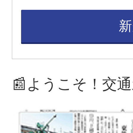
新
📰ようこそ！交