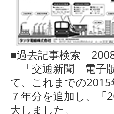
■過去記事検索 20
「交通新聞 電子版
て、これまでの201
７年分を追加し、「2
大しました