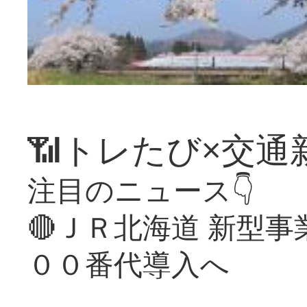
📶トレたび×交通
注目のニュース👇
🔴ＪＲ北海道 新型
００番代導入へ