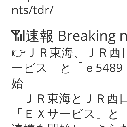
nts/tdr/
📶速報 Breaking 
👉ＪＲ東海、ＪＲ西
ービス」と「ｅ548
始
ＪＲ東海とＪＲ西日
「ＥＸサービス」と「