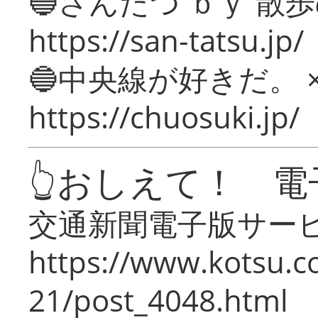
🔵さんたつ ｂｙ 散
https://san-tatsu.jp/
🔵中央線が好きだ。 
https://chuosuki.jp/
👆おしえて！ 電
交通新聞電子版サー
https://www.kotsu.c
21/post_4048.html