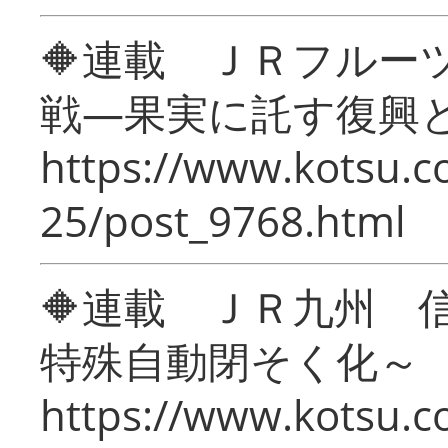
🔶連載 ＪＲフルー
戦―果実に託す復興
https://www.kotsu.c
25/post_9768.html
🔶連載 ＪＲ九州 
特殊自動閉そく化～
https://www.kotsu.c