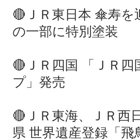
🔴ＪＲ東日本 傘寿
の一部に特別塗装
🔴ＪＲ四国 「ＪＲ
プ」発売
🔴ＪＲ東海、ＪＲ西
県 世界遺産登録「飛