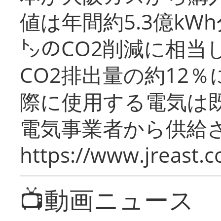
値は年間約5.3億kW
㌧のCO2削減に相当
CO2排出量の約12
際に使用する電気は
電気事業者から供給
https://www.jreast.co
📺動画ニュース