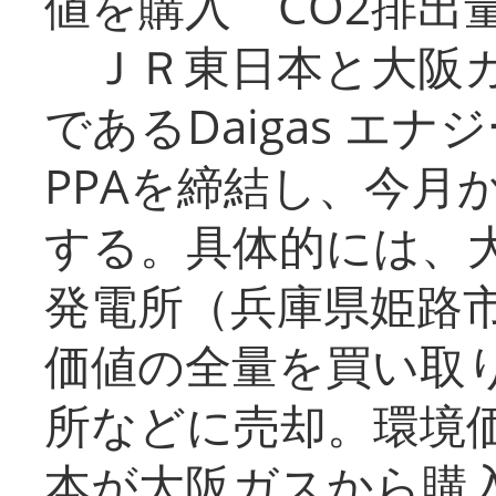
値を購入 CO2排出
ＪＲ東日本と大阪ガ
であるDaigas エ
PPAを締結し、今月
する。具体的には、
発電所（兵庫県姫路
価値の全量を買い取
所などに売却。環境
本が大阪ガスから購