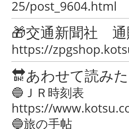
25/post_9604.html
🎁交通新聞社 通
https://zpgshop.kots
🔛あわせて読み
🔵ＪＲ時刻表
https://www.kotsu.co
🔵旅の手帖