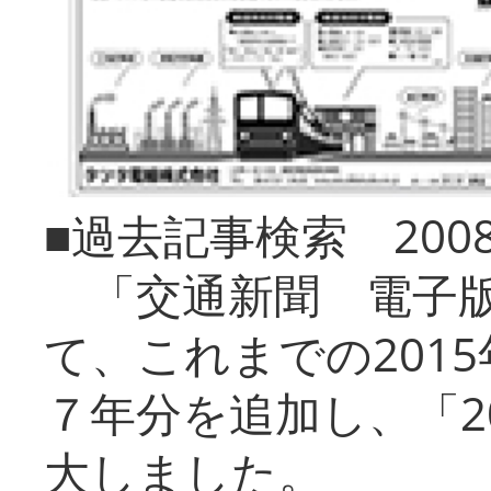
■過去記事検索 20
「交通新聞 電子版
て、これまでの201
７年分を追加し、「2
大しました