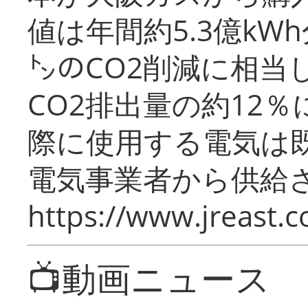
値は年間約5.3億kW
㌧のCO2削減に相当
CO2排出量の約12
際に使用する電気は
電気事業者から供給
https://www.jreast.co
📺動画ニュース