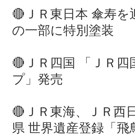
🔴ＪＲ東日本 傘寿
の一部に特別塗装
🔴ＪＲ四国 「ＪＲ
プ」発売
🔴ＪＲ東海、ＪＲ西
県 世界遺産登録「飛