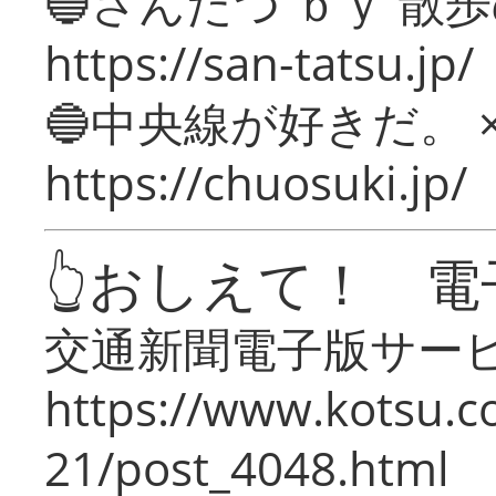
🔵さんたつ ｂｙ 散
https://san-tatsu.jp/
🔵中央線が好きだ。 
https://chuosuki.jp/
👆おしえて！ 電
交通新聞電子版サー
https://www.kotsu.c
21/post_4048.html