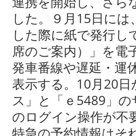
連携を開始し、さら
した。９月15日には
した際に紙で発行し
席のご案内）」を電
発車番線や遅延・運
表示する。10月20
ス」と「ｅ5489」
のログイン操作が不
特急の予約情報はそ