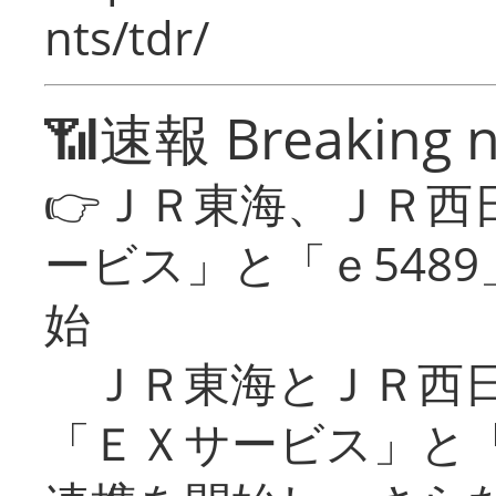
nts/tdr/
📶速報 Breaking 
👉ＪＲ東海、ＪＲ西
ービス」と「ｅ548
始
ＪＲ東海とＪＲ西日
「ＥＸサービス」と「