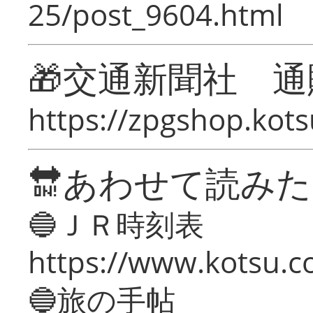
25/post_9604.html
🎁交通新聞社 通
https://zpgshop.kots
🔛あわせて読み
🔵ＪＲ時刻表
https://www.kotsu.co
🔵旅の手帖