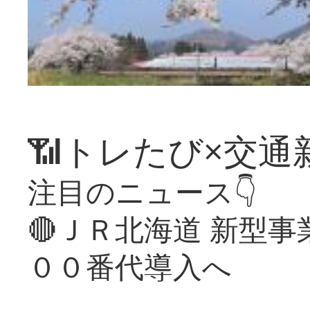
📶トレたび×交通
注目のニュース👇
🔴ＪＲ北海道 新型
００番代導入へ