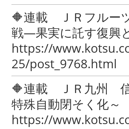
🔶連載 ＪＲフルー
戦―果実に託す復興
https://www.kotsu.c
25/post_9768.html
🔶連載 ＪＲ九州 
特殊自動閉そく化～
https://www.kotsu.c