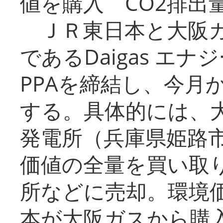
値を購入 CO2排出
ＪＲ東日本と大阪ガ
であるDaigas エ
PPAを締結し、今月
する。具体的には、
発電所（兵庫県姫路
価値の全量を買い取
所などに売却。環境
本が大阪ガスから購