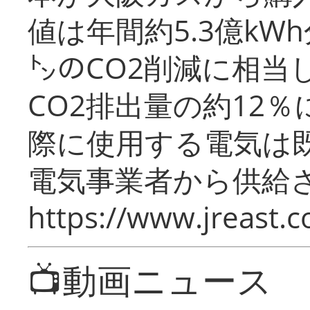
値は年間約5.3億kW
㌧のCO2削減に相当
CO2排出量の約12
際に使用する電気は
電気事業者から供給
https://www.jreast.co
📺動画ニュース