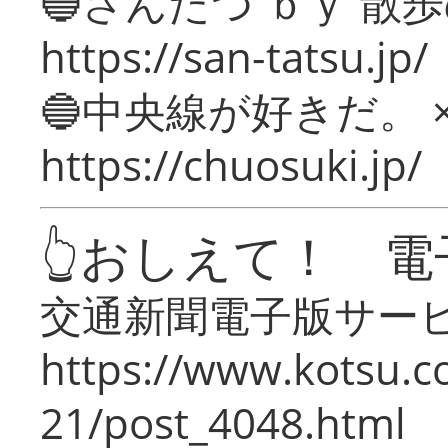
🔵さんたつ ｂｙ 散
https://san-tatsu.jp/
🔵中央線が好きだ。 
https://chuosuki.jp/
👆おしえて！ 電
交通新聞電子版サー
https://www.kotsu.c
21/post_4048.html