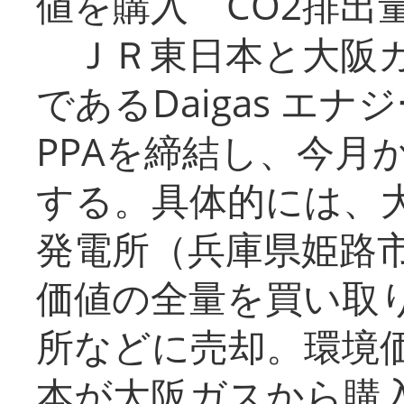
値を購入 CO2排出
ＪＲ東日本と大阪ガ
であるDaigas エ
PPAを締結し、今月
する。具体的には、
発電所（兵庫県姫路
価値の全量を買い取
所などに売却。環境
本が大阪ガスから購