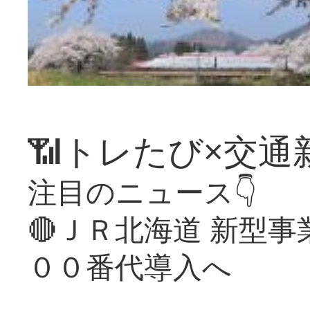
📶トレたび×交通
注目のニュース👇
🔴ＪＲ北海道 新型
００番代導入へ