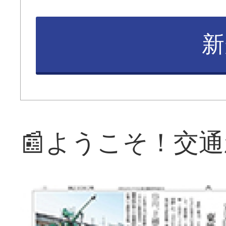
新
📰ようこそ！交