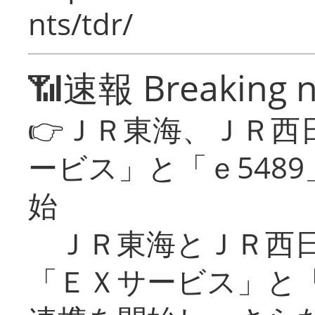
nts/tdr/
📶速報 Breaking 
👉ＪＲ東海、ＪＲ西
ービス」と「ｅ548
始
ＪＲ東海とＪＲ西日
「ＥＸサービス」と「