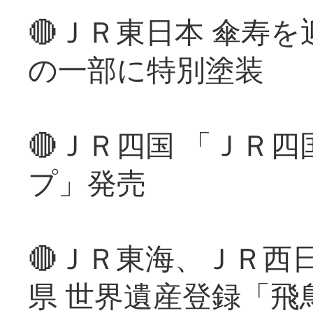
🔴ＪＲ東日本 傘寿
の一部に特別塗装
🔴ＪＲ四国 「ＪＲ
プ」発売
🔴ＪＲ東海、ＪＲ西
県 世界遺産登録「飛