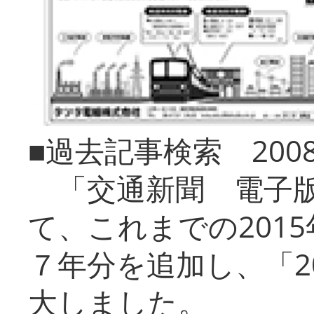
■過去記事検索 20
「交通新聞 電子版
て、これまでの201
７年分を追加し、「2
大しました