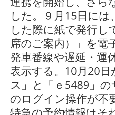
連携を開始し、さら
した。９月15日には
した際に紙で発行し
席のご案内）」を電
発車番線や遅延・運
表示する。10月20
ス」と「ｅ5489」
のログイン操作が不
特急の予約情報はそ