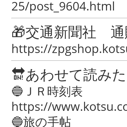
25/post_9604.html
🎁交通新聞社 通
https://zpgshop.kots
🔛あわせて読み
🔵ＪＲ時刻表
https://www.kotsu.co
🔵旅の手帖