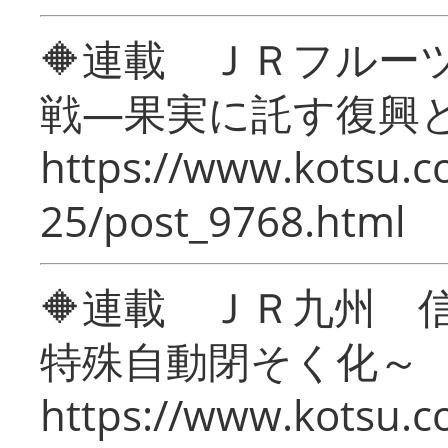
🔶連載 ＪＲフルー
戦―果実に託す復興
https://www.kotsu.c
25/post_9768.html
🔶連載 ＪＲ九州 
特殊自動閉そく化～
https://www.kotsu.c