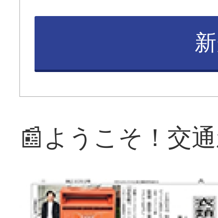
新
📰ようこそ！交