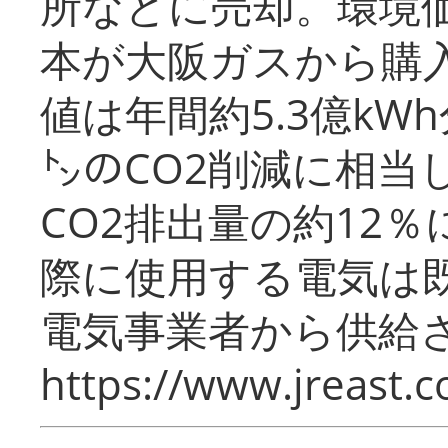
所などに売却。環境
本が大阪ガスから購
値は年間約5.3億kW
㌧のCO2削減に相当
CO2排出量の約12
際に使用する電気は
電気事業者から供給
https://www.jreast.co