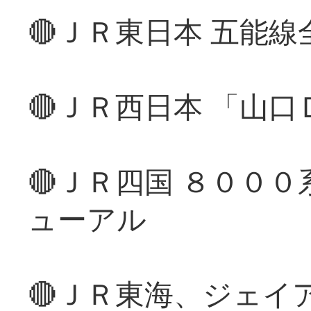
🔴ＪＲ東日本 五能
🔴ＪＲ西日本 「山
🔴ＪＲ四国 ８００
ューアル
🔴ＪＲ東海、ジェイ