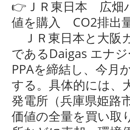
👉ＪＲ東日本 広畑
値を購入 CO2排出
ＪＲ東日本と大阪ガ
であるDaigas エ
PPAを締結し、今月
する。具体的には、
発電所（兵庫県姫路
価値の全量を買い取