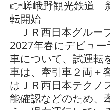
👉嵯峨野観光鉄道
転開始
ＪＲ西日本グループ
2027年春にデビュ
車について、試運転
車は、牽引車２両＋
はＪＲ西日本テクノ
能確認などのため、