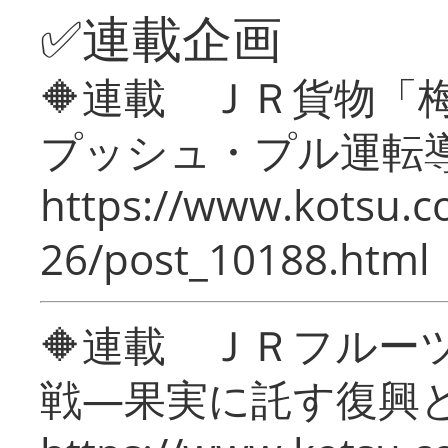
✅連載企画
🔶連載 ＪＲ貨物
プッシュ・プル運転
https://www.kotsu.c
26/post_10188.html
🔶連載 ＪＲフルー
戦―果実に託す復興