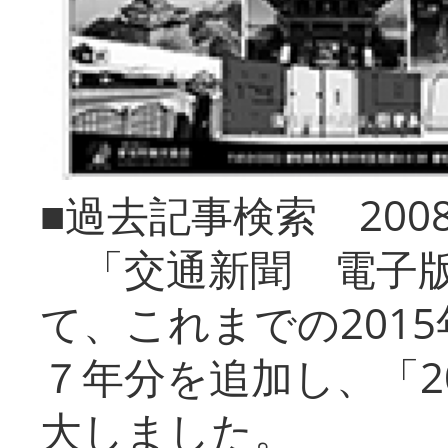
■過去記事検索 20
「交通新聞 電子版
て、これまでの201
７年分を追加し、「2
大しました