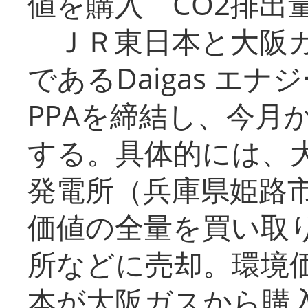
値を購入 CO2排出
ＪＲ東日本と大阪ガ
であるDaigas エ
PPAを締結し、今月
する。具体的には、
発電所（兵庫県姫路
価値の全量を買い取
所などに売却。環境
本が大阪ガスから購