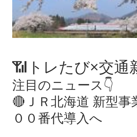
📶トレたび×交通
注目のニュース👇
🔴ＪＲ北海道 新型
００番代導入へ