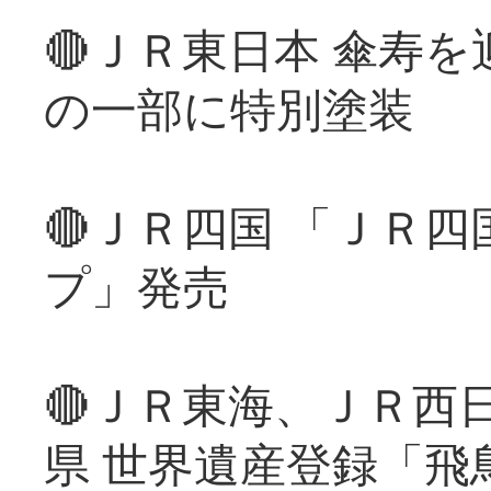
🔴ＪＲ東日本 傘寿
の一部に特別塗装
🔴ＪＲ四国 「ＪＲ
プ」発売
🔴ＪＲ東海、ＪＲ西
県 世界遺産登録「飛