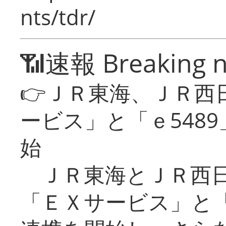
nts/tdr/
📶速報 Breaking 
👉ＪＲ東海、ＪＲ西
ービス」と「ｅ548
始
ＪＲ東海とＪＲ西日
「ＥＸサービス」と「