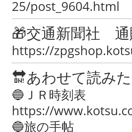
25/post_9604.html
🎁交通新聞社 通
https://zpgshop.kots
🔛あわせて読み
🔵ＪＲ時刻表
https://www.kotsu.co
🔵旅の手帖