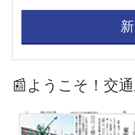
新
📰ようこそ！交