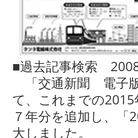
■過去記事検索 20
「交通新聞 電子版
て、これまでの201
７年分を追加し、「2
大しました