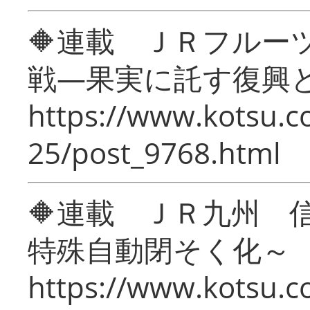
🔶連載 ＪＲフルー
戦―果実に託す復興
https://www.kotsu.c
25/post_9768.html
🔶連載 ＪＲ九州 
特殊自動閉そく化～
https://www.kotsu.c