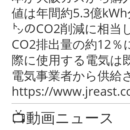
値は年間約5.3億kW
㌧のCO2削減に相当
CO2排出量の約12
際に使用する電気は
電気事業者から供給
https://www.jreast.co
📺動画ニュース