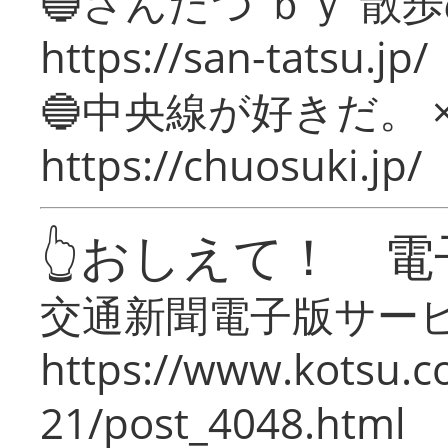
🔵さんたつ ｂｙ 散
https://san-tatsu.jp/
🔵中央線が好きだ。 
https://chuosuki.jp/
👆おしえて！ 電
交通新聞電子版サー
https://www.kotsu.c
21/post_4048.html