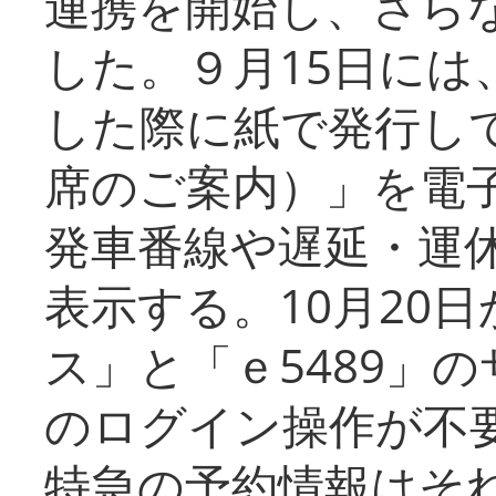
連携を開始し、さら
した。９月15日には
した際に紙で発行し
席のご案内）」を電
発車番線や遅延・運
表示する。10月20
ス」と「ｅ5489」
のログイン操作が不
特急の予約情報はそ