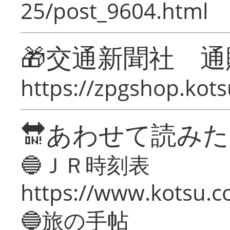
25/post_9604.html
🎁交通新聞社 通
https://zpgshop.kots
🔛あわせて読み
🔵ＪＲ時刻表
https://www.kotsu.co
🔵旅の手帖