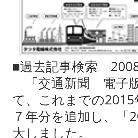
■過去記事検索 20
「交通新聞 電子版
て、これまでの201
７年分を追加し、「2
大しました