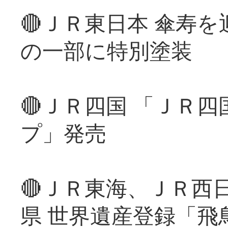
🔴ＪＲ東日本 傘寿
の一部に特別塗装
🔴ＪＲ四国 「ＪＲ
プ」発売
🔴ＪＲ東海、ＪＲ西
県 世界遺産登録「飛