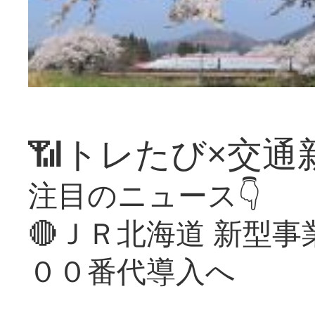
📶トレたび×交通
注目のニュース👇
🔴ＪＲ北海道 新型
００番代導入へ