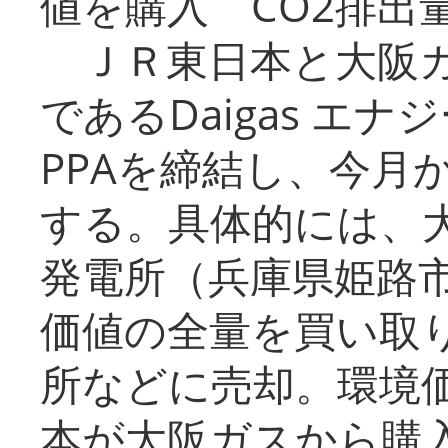
値を購入 CO2排出
ＪＲ東日本と大阪ガ
であるDaigas エ
PPAを締結し、今月
する。具体的には、
発電所（兵庫県姫路
価値の全量を買い取
所などに売却。環境
本が大阪ガスから購