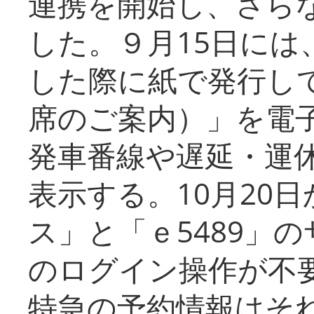
連携を開始し、さら
した。９月15日には
した際に紙で発行し
席のご案内）」を電
発車番線や遅延・運
表示する。10月20
ス」と「ｅ5489」
のログイン操作が不
特急の予約情報はそ