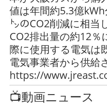
値は年間約5.3億kW
㌧のCO2削減に相当
CO2排出量の約12
際に使用する電気は
電気事業者から供給
https://www.jreast.co
📺動画ニュース