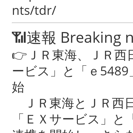
nts/tdr/
📶速報 Breaking 
👉ＪＲ東海、ＪＲ西
ービス」と「ｅ548
始
ＪＲ東海とＪＲ西日
「ＥＸサービス」と「