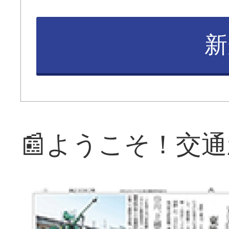
新
📰ようこそ！交