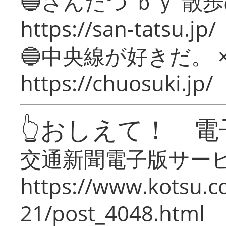
🔵さんたつ ｂｙ 散
https://san-tatsu.jp/
🔵中央線が好きだ。 
https://chuosuki.jp/
👆おしえて！ 電
交通新聞電子版サー
https://www.kotsu.c
21/post_4048.html