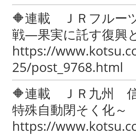
🔶連載 ＪＲフルー
戦―果実に託す復興
https://www.kotsu.c
25/post_9768.html
🔶連載 ＪＲ九州 
特殊自動閉そく化～
https://www.kotsu.c