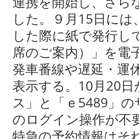
連携を開始し、さら
した。９月15日には
した際に紙で発行し
席のご案内）」を電
発車番線や遅延・運
表示する。10月20
ス」と「ｅ5489」
のログイン操作が不
特急の予約情報はそ