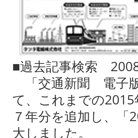
■過去記事検索 20
「交通新聞 電子版
て、これまでの201
７年分を追加し、「2
大しました