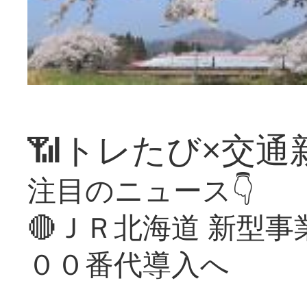
📶トレたび×交通
注目のニュース👇
🔴ＪＲ北海道 新型
００番代導入へ