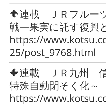
🔶連載 ＪＲフルー
戦―果実に託す復興
https://www.kotsu.c
25/post_9768.html
🔶連載 ＪＲ九州 
特殊自動閉そく化～
https://www.kotsu.c