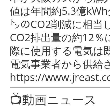
値は年間約5.3億kW
㌧のCO2削減に相当
CO2排出量の約12
際に使用する電気は
電気事業者から供給
https://www.jreast.co
📺動画ニュース