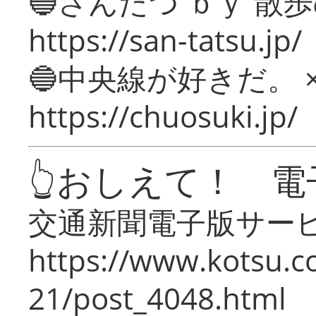
🔵さんたつ ｂｙ 散
https://san-tatsu.jp/
🔵中央線が好きだ。 
https://chuosuki.jp/
👆おしえて！ 電
交通新聞電子版サー
https://www.kotsu.c
21/post_4048.html