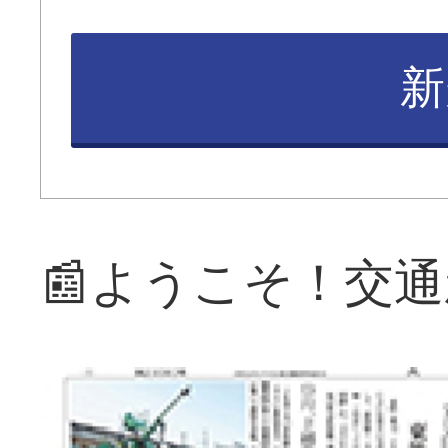
新
📰ようこそ！交