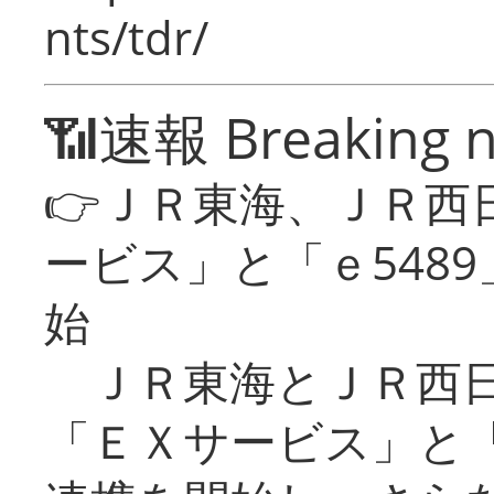
nts/tdr/
📶速報 Breaking 
👉ＪＲ東海、ＪＲ西
ービス」と「ｅ548
始
ＪＲ東海とＪＲ西日
「ＥＸサービス」と「