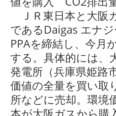
値を購入 CO2排出
ＪＲ東日本と大阪ガ
であるDaigas エ
PPAを締結し、今月
する。具体的には、
発電所（兵庫県姫路
価値の全量を買い取
所などに売却。環境
本が大阪ガスから購