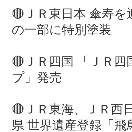
🔴ＪＲ東日本 傘寿
の一部に特別塗装
🔴ＪＲ四国 「ＪＲ
プ」発売
🔴ＪＲ東海、ＪＲ西
県 世界遺産登録「飛