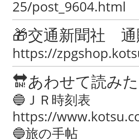
25/post_9604.html
🎁交通新聞社 通
https://zpgshop.kots
🔛あわせて読み
🔵ＪＲ時刻表
https://www.kotsu.co
🔵旅の手帖