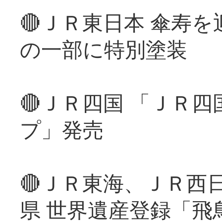
🔴ＪＲ東日本 傘寿
の一部に特別塗装
🔴ＪＲ四国 「ＪＲ
プ」発売
🔴ＪＲ東海、ＪＲ西
県 世界遺産登録「飛