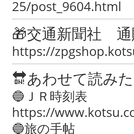
25/post_9604.html
🎁交通新聞社 通
https://zpgshop.kots
🔛あわせて読み
🔵ＪＲ時刻表
https://www.kotsu.co
🔵旅の手帖