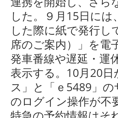
連携を開始し、さら
した。９月15日には
した際に紙で発行し
席のご案内）」を電
発車番線や遅延・運
表示する。10月20
ス」と「ｅ5489」
のログイン操作が不
特急の予約情報はそ