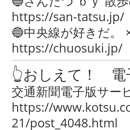
🔵さんたつ ｂｙ 散
https://san-tatsu.jp/
🔵中央線が好きだ。 
https://chuosuki.jp/
👆おしえて！ 電
交通新聞電子版サー
https://www.kotsu.c
21/post_4048.html