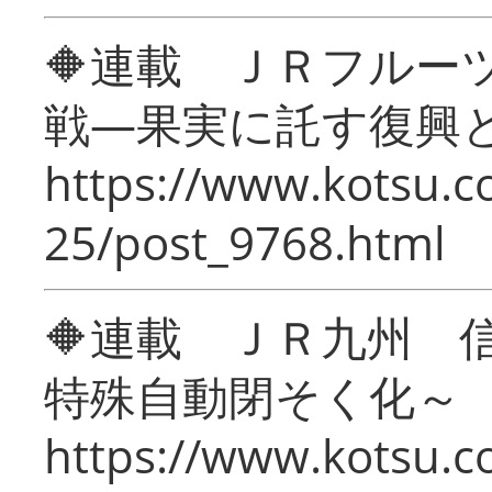
🔶連載 ＪＲフルー
戦―果実に託す復興
https://www.kotsu.c
25/post_9768.html
🔶連載 ＪＲ九州 
特殊自動閉そく化～
https://www.kotsu.c