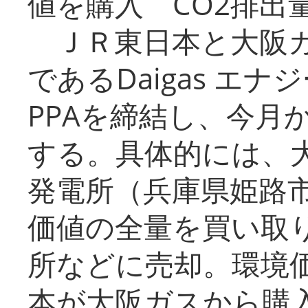
値を購入 CO2排出
ＪＲ東日本と大阪ガ
であるDaigas エ
PPAを締結し、今月
する。具体的には、
発電所（兵庫県姫路
価値の全量を買い取
所などに売却。環境
本が大阪ガスから購