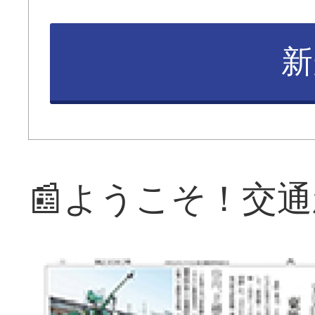
新
📰ようこそ！交