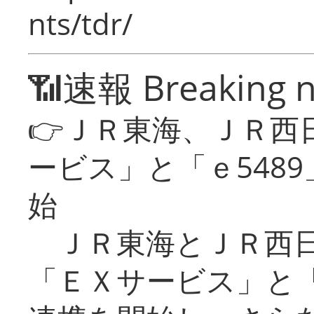
nts/tdr/
📶速報 Breaking 
👉ＪＲ東海、ＪＲ西
ービス」と「ｅ548
始
ＪＲ東海とＪＲ西日
「ＥＸサービス」と「