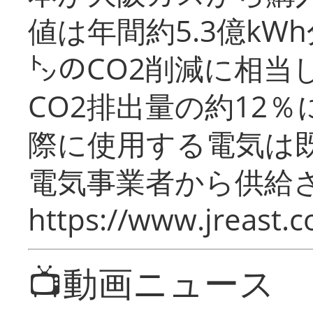
値は年間約5.3億kW
㌧のCO2削減に相当
CO2排出量の約12
際に使用する電気は
電気事業者から供給
https://www.jreast.co
📺動画ニュース