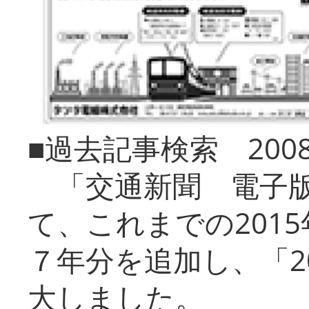
■過去記事検索 20
「交通新聞 電子版
て、これまでの201
７年分を追加し、「2
大しました