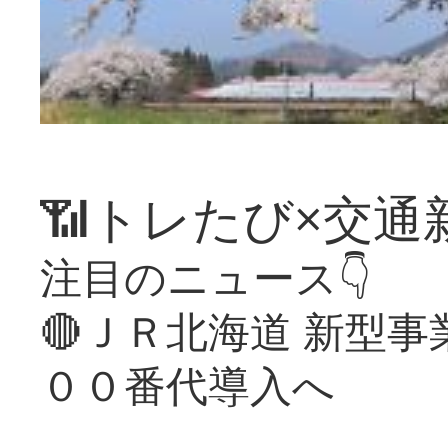
📶トレたび×交通
注目のニュース👇
🔴ＪＲ北海道 新型
００番代導入へ