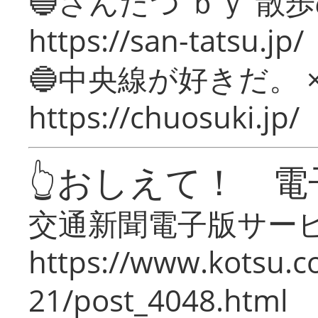
🔵さんたつ ｂｙ 散
https://san-tatsu.jp/
🔵中央線が好きだ。 
https://chuosuki.jp/
👆おしえて！ 電
交通新聞電子版サー
https://www.kotsu.c
21/post_4048.html