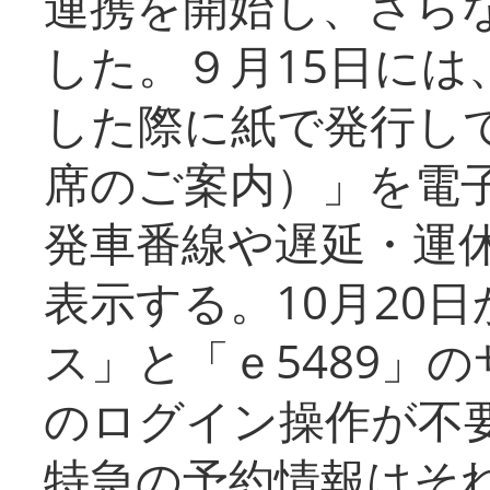
連携を開始し、さら
した。９月15日には
した際に紙で発行し
席のご案内）」を電
発車番線や遅延・運
表示する。10月20
ス」と「ｅ5489」
のログイン操作が不
特急の予約情報はそ