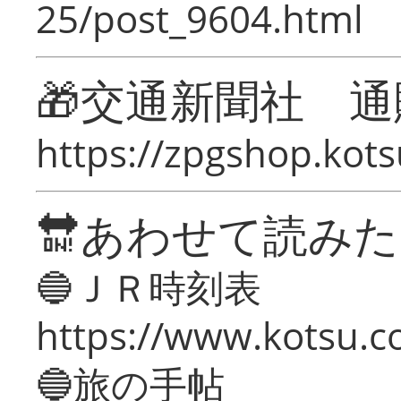
25/post_9604.html
🎁交通新聞社 通
https://zpgshop.kots
🔛あわせて読み
🔵ＪＲ時刻表
https://www.kotsu.co
🔵旅の手帖