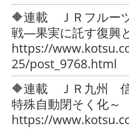
🔶連載 ＪＲフルー
戦―果実に託す復興
https://www.kotsu.c
25/post_9768.html
🔶連載 ＪＲ九州 
特殊自動閉そく化～
https://www.kotsu.c