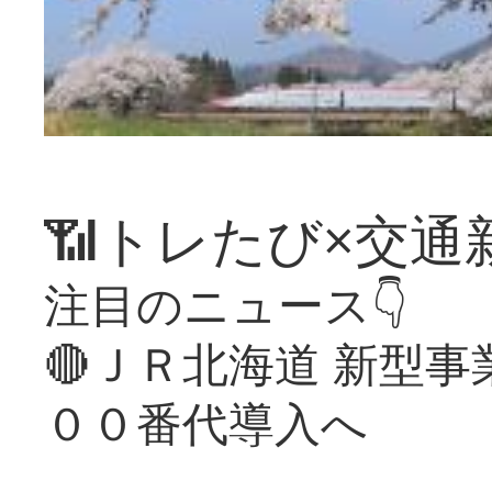
📶トレたび×交通
注目のニュース👇
🔴ＪＲ北海道 新型
００番代導入へ