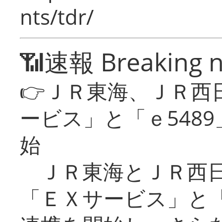
nts/tdr/
📶速報 Breaking 
👉ＪＲ東海、ＪＲ西
ービス」と「ｅ548
始
ＪＲ東海とＪＲ西日
「ＥＸサービス」と「