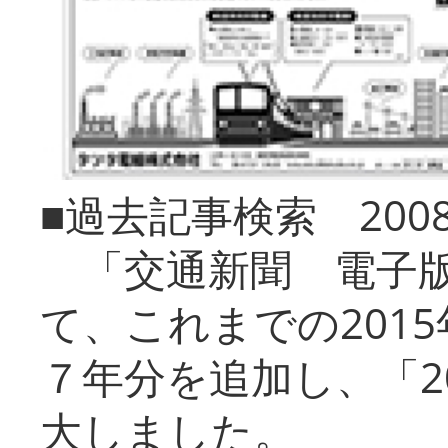
■過去記事検索 20
「交通新聞 電子版
て、これまでの201
７年分を追加し、「2
大しました