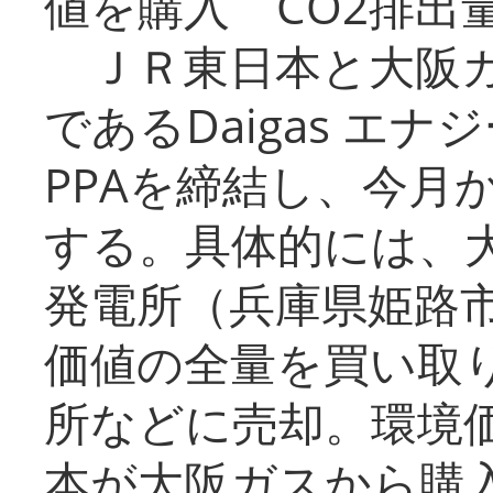
値を購入 CO2排出
ＪＲ東日本と大阪ガ
であるDaigas エ
PPAを締結し、今月
する。具体的には、
発電所（兵庫県姫路
価値の全量を買い取
所などに売却。環境
本が大阪ガスから購