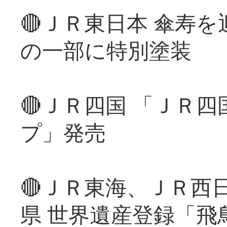
🔴ＪＲ東日本 傘寿
の一部に特別塗装
🔴ＪＲ四国 「ＪＲ
プ」発売
🔴ＪＲ東海、ＪＲ西
県 世界遺産登録「飛