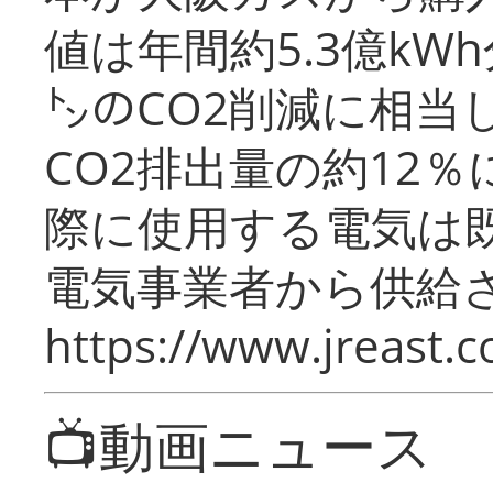
値は年間約5.3億kW
㌧のCO2削減に相当
CO2排出量の約12
際に使用する電気は
電気事業者から供給
https://www.jreast.co
📺動画ニュース