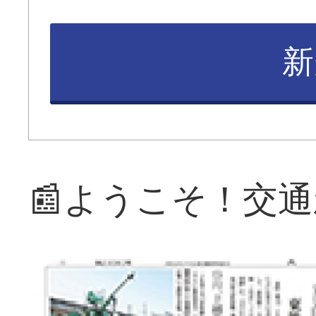
新
📰ようこそ！交