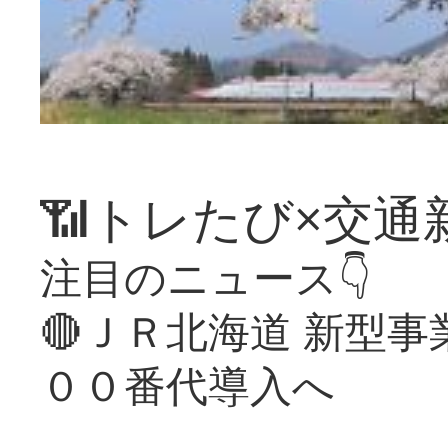
📶トレたび×交通
注目のニュース👇
🔴ＪＲ北海道 新型
００番代導入へ