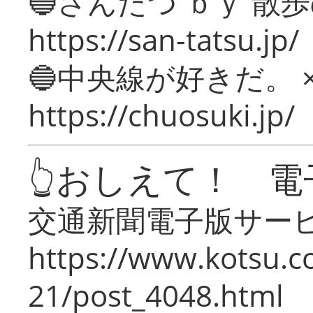
🔵さんたつ ｂｙ 散
https://san-tatsu.jp/
🔵中央線が好きだ。 
https://chuosuki.jp/
👆おしえて！ 電
交通新聞電子版サー
https://www.kotsu.c
21/post_4048.html