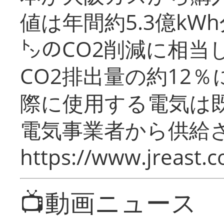
値は年間約5.3億kW
㌧のCO2削減に相当
CO2排出量の約12
際に使用する電気は
電気事業者から供給
https://www.jreast.co
📺動画ニュース