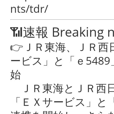
nts/tdr/
📶速報 Breaking 
👉ＪＲ東海、ＪＲ西
ービス」と「ｅ548
始
ＪＲ東海とＪＲ西日
「ＥＸサービス」と「