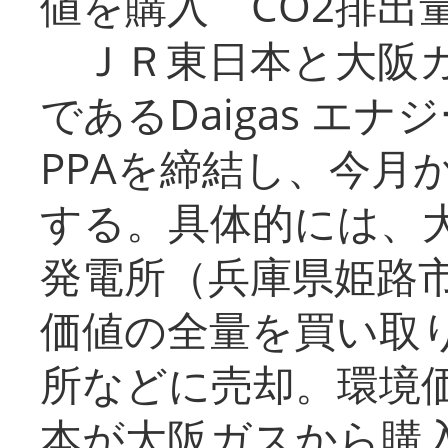
値を購入 CO2排出
ＪＲ東日本と大阪ガ
であるDaigas エ
PPAを締結し、今月
する。具体的には、
発電所（兵庫県姫路
価値の全量を買い取
所などに売却。環境
本が大阪ガスから購