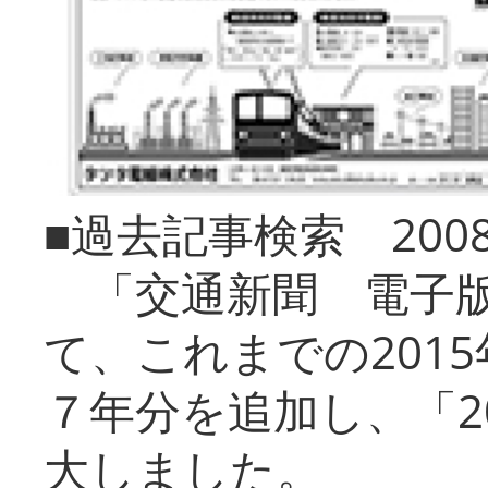
■過去記事検索 20
「交通新聞 電子版
て、これまでの201
７年分を追加し、「2
大しました