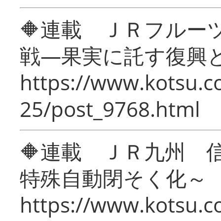
🔶連載 ＪＲフルー
戦―果実に託す復興
https://www.kotsu.c
25/post_9768.html
🔶連載 ＪＲ九州 
特殊自動閉そく化～
https://www.kotsu.c