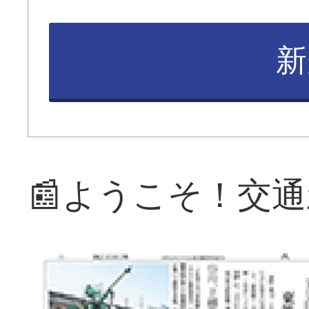
新
📰ようこそ！交