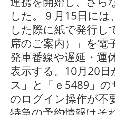
連携を開始し、さら
した。９月15日には
した際に紙で発行し
席のご案内）」を電
発車番線や遅延・運
表示する。10月20
ス」と「ｅ5489」
のログイン操作が不
特急の予約情報はそ