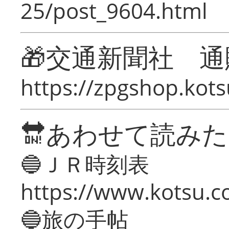
25/post_9604.html
🎁交通新聞社 通
https://zpgshop.kots
🔛あわせて読み
🔵ＪＲ時刻表
https://www.kotsu.co
🔵旅の手帖