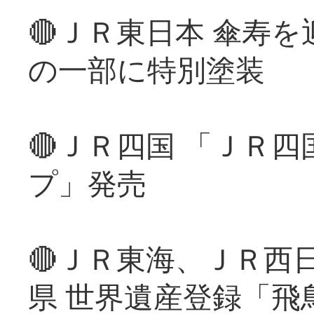
🔴ＪＲ東日本 傘寿
の一部に特別塗装
🔴ＪＲ四国 「ＪＲ
プ」発売
🔴ＪＲ東海、ＪＲ西
県 世界遺産登録「飛