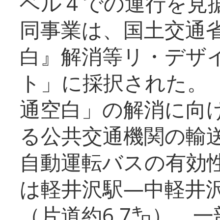
ベル４での運行を見
同事業は、国土交通
白』解消等リ・デザ
ト」に採択された。
通空白」の解消に向
る公共交通機関の輸
自動運転バスの有効
は軽井沢駅―中軽井
（片道約6.7㌔）、