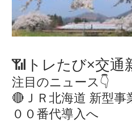
📶トレたび×交通
注目のニュース👇
🔴ＪＲ北海道 新型
００番代導入へ