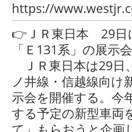
https://www.westjr.c
👉ＪＲ東日本 29
「Ｅ131系」の展示
ＪＲ東日本は29日
ノ井線・信越線向け新
示会を開催する。今
する予定の新型車両
て」もらおうと企画し