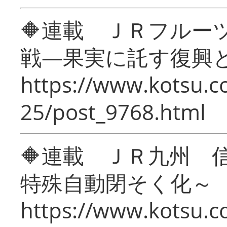
🔶連載 ＪＲフルー
戦―果実に託す復興
https://www.kotsu.c
25/post_9768.html
🔶連載 ＪＲ九州 
特殊自動閉そく化～
https://www.kotsu.c