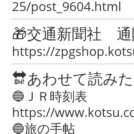
25/post_9604.html
🎁交通新聞社 通
https://zpgshop.kots
🔛あわせて読み
🔵ＪＲ時刻表
https://www.kotsu.co
🔵旅の手帖