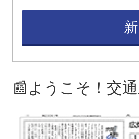
新
📰ようこそ！交