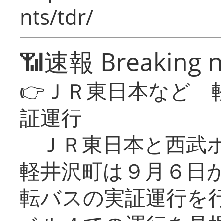
nts/tdr/
📶速報 Breaking 
👉ＪＲ東日本など 
証運行
ＪＲ東日本と西武ホ
軽井沢町は９月６日か
転バスの実証運行を