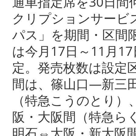
通車指定席を30日間
クリプションサービス
パス」を期間・区間
は今月17日～11月
定。発売枚数は設定
間は、篠山口―新三
（特急こうのとり）
阪・大阪間（特急ら
明石⇔大阪・新大阪