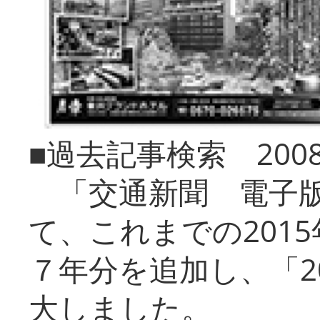
■過去記事検索 20
「交通新聞 電子版
て、これまでの201
７年分を追加し、「2
大しました