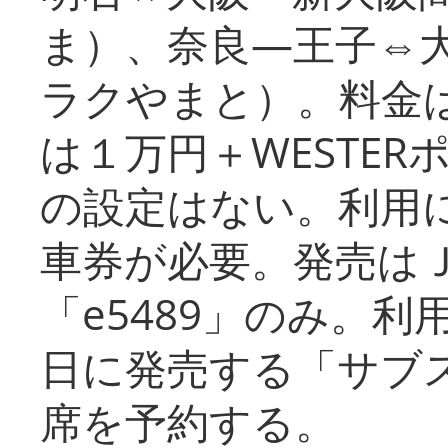
ま）、奈良―王子⇔
ラクやまと）。料金
は１万円＋WESTER
の設定はない。利用
車券が必要。発売は
「e5489」のみ。
日に発売する「サブ
席を予約する。