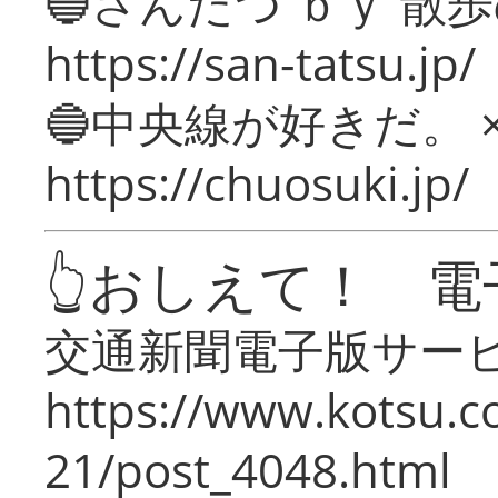
🔵さんたつ ｂｙ 散
https://san-tatsu.jp/
🔵中央線が好きだ。 
https://chuosuki.jp/
👆おしえて！ 電
交通新聞電子版サー
https://www.kotsu.c
21/post_4048.html