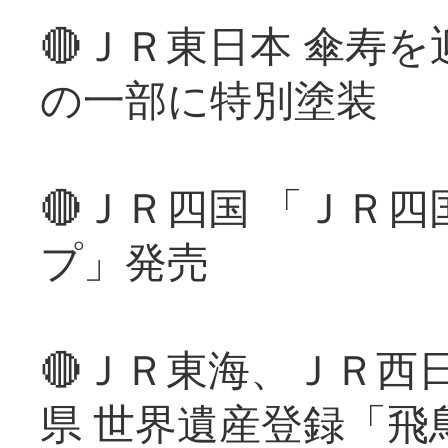
🔴ＪＲ東日本 傘寿
の一部に特別塗装
🔴ＪＲ四国 「ＪＲ
プ」発売
🔴ＪＲ東海、ＪＲ西
県 世界遺産登録「飛