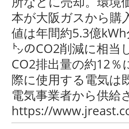
所などに売却。環境
本が大阪ガスから購
値は年間約5.3億kW
㌧のCO2削減に相当
CO2排出量の約12
際に使用する電気は
電気事業者から供給
https://www.jreast.co