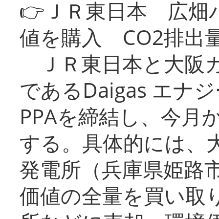
👉ＪＲ東日本 広畑
値を購入 CO2排出
ＪＲ東日本と大阪ガ
であるDaigas エ
PPAを締結し、今月
する。具体的には、
発電所（兵庫県姫路
価値の全量を買い取