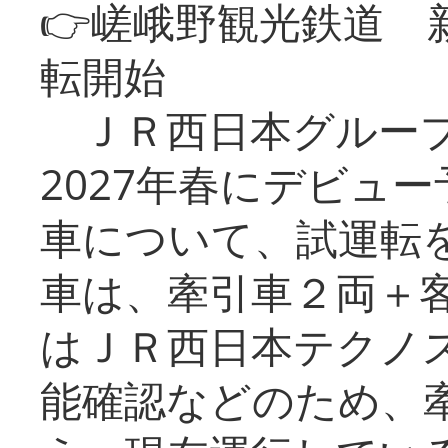
👉嵯峨野観光鉄道
転開始
ＪＲ西日本グループ
2027年春にデビュ
車について、試運転
車は、牽引車２両＋
はＪＲ西日本テクノ
能確認などのため、