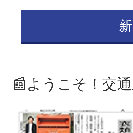
新
📰ようこそ！交