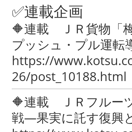
✅連載企画
🔶連載 ＪＲ貨物
プッシュ・プル運転
https://www.kotsu.c
26/post_10188.html
🔶連載 ＪＲフルー
戦―果実に託す復興