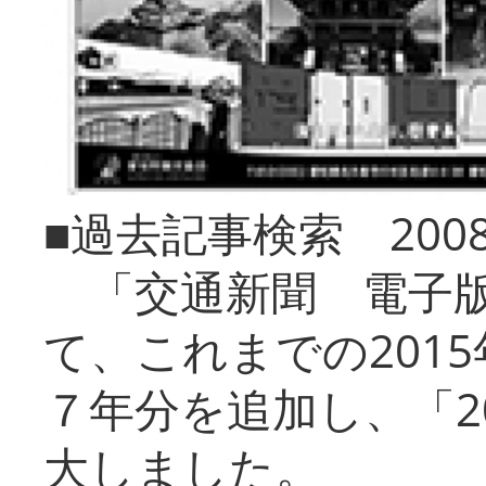
■過去記事検索 20
「交通新聞 電子版
て、これまでの201
７年分を追加し、「2
大しました