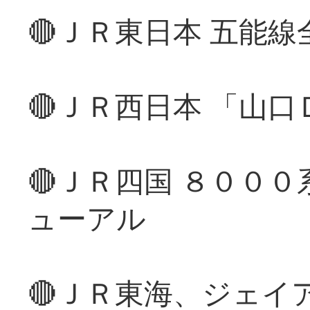
🔴ＪＲ東日本 五能
🔴ＪＲ西日本 「山
🔴ＪＲ四国 ８００
ューアル
🔴ＪＲ東海、ジェイ