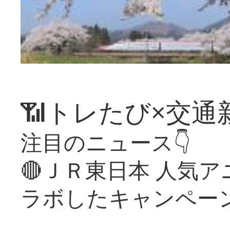
📶トレたび×交通
注目のニュース👇
🔴ＪＲ東日本 人気
ラボしたキャンペー