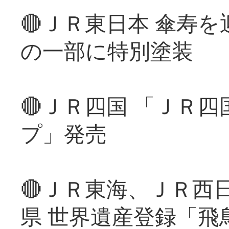
🔴ＪＲ東日本 傘寿
の一部に特別塗装
🔴ＪＲ四国 「ＪＲ
プ」発売
🔴ＪＲ東海、ＪＲ西
県 世界遺産登録「飛