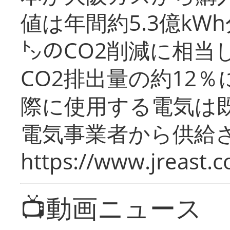
値は年間約5.3億kW
㌧のCO2削減に相当
CO2排出量の約12
際に使用する電気は
電気事業者から供給
https://www.jreast.co
📺動画ニュース