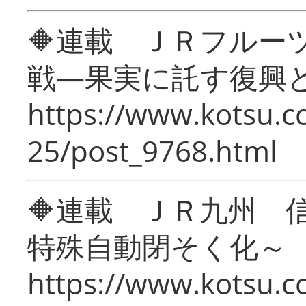
🔶連載 ＪＲフルー
戦―果実に託す復興
https://www.kotsu.c
25/post_9768.html
🔶連載 ＪＲ九州 
特殊自動閉そく化～
https://www.kotsu.c