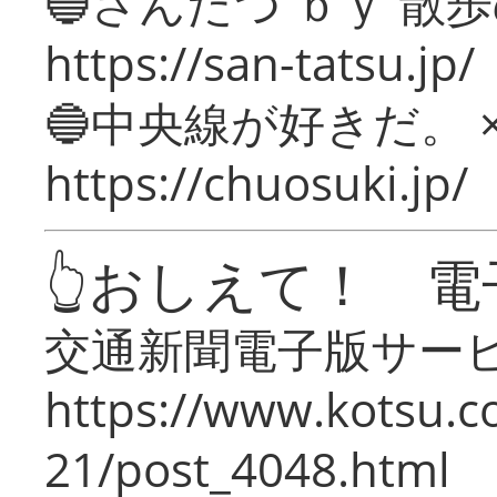
🔵さんたつ ｂｙ 散
https://san-tatsu.jp/
🔵中央線が好きだ。 
https://chuosuki.jp/
👆おしえて！ 電
交通新聞電子版サー
https://www.kotsu.c
21/post_4048.html