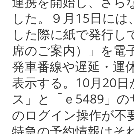
連携を開始し、さら
した。９月15日には
した際に紙で発行し
席のご案内）」を電
発車番線や遅延・運
表示する。10月20
ス」と「ｅ5489」
のログイン操作が不
特急の予約情報はそ