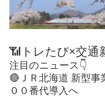
📶トレたび×交通
注目のニュース👇
🔴ＪＲ北海道 新型
００番代導入へ