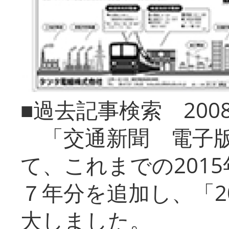
■過去記事検索 20
「交通新聞 電子版
て、これまでの201
７年分を追加し、「2
大しました