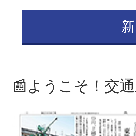
新
📰ようこそ！交