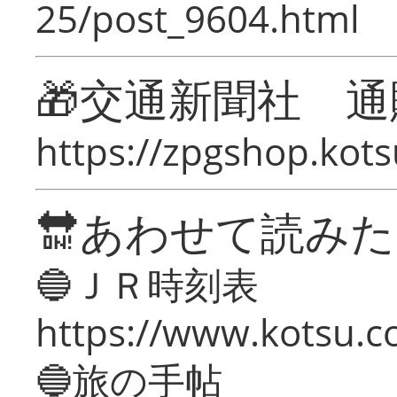
25/post_9604.html
🎁交通新聞社 通
https://zpgshop.kots
🔛あわせて読み
🔵ＪＲ時刻表
https://www.kotsu.co
🔵旅の手帖