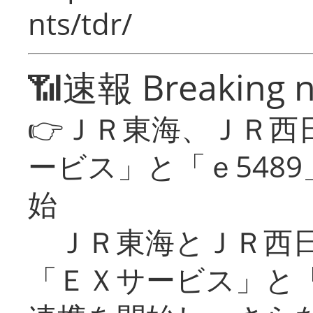
nts/tdr/
📶速報 Breaking 
👉ＪＲ東海、ＪＲ西
ービス」と「ｅ548
始
ＪＲ東海とＪＲ西日
「ＥＸサービス」と「