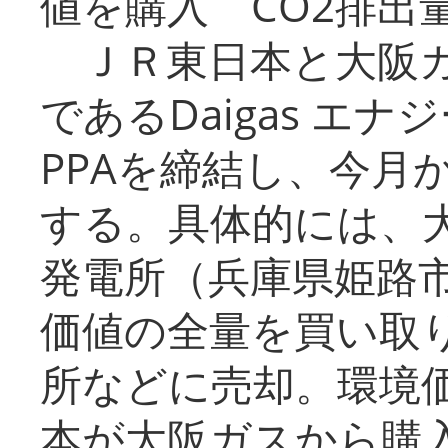
値を購入 CO2排出
ＪＲ東日本と大阪ガ
であるDaigas エ
PPAを締結し、今月
する。具体的には、
発電所（兵庫県姫路
価値の全量を買い取
所などに売却。環境
本が大阪ガスから購