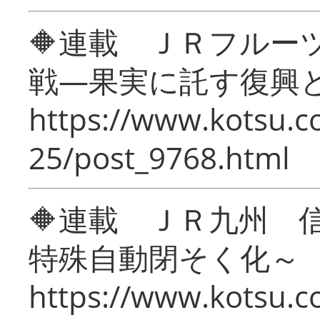
🔶連載 ＪＲフルー
戦―果実に託す復興
https://www.kotsu.c
25/post_9768.html
🔶連載 ＪＲ九州 
特殊自動閉そく化～
https://www.kotsu.c