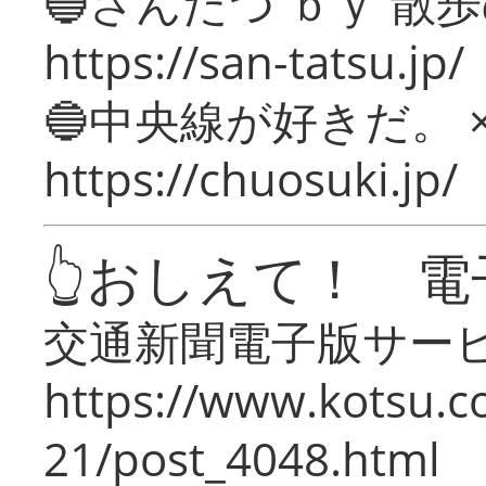
🔵さんたつ ｂｙ 散
https://san-tatsu.jp/
🔵中央線が好きだ。 
https://chuosuki.jp/
👆おしえて！ 電
交通新聞電子版サー
https://www.kotsu.c
21/post_4048.html