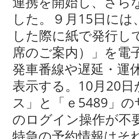
連携を開始し、さら
した。９月15日には
した際に紙で発行し
席のご案内）」を電
発車番線や遅延・運
表示する。10月20
ス」と「ｅ5489」
のログイン操作が不
特急の予約情報はそ