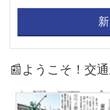
新
📰ようこそ！交