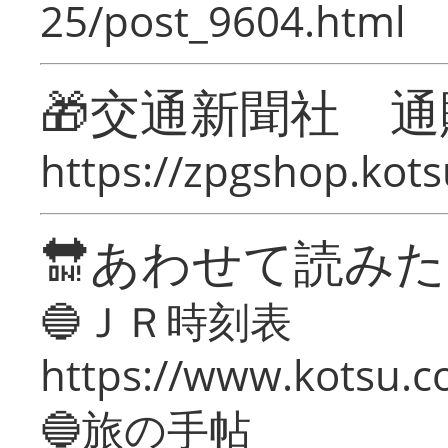
25/post_9604.html
🎁交通新聞社 通
https://zpgshop.kots
🔛あわせて読み
🔵ＪＲ時刻表
https://www.kotsu.co
🔵旅の手帖