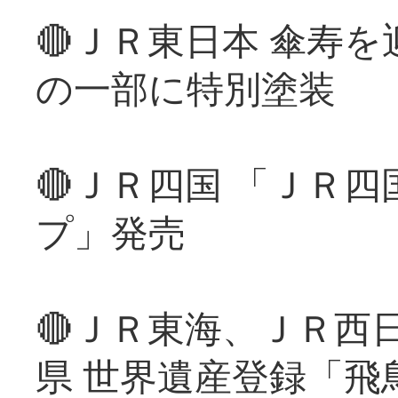
🔴ＪＲ東日本 傘寿
の一部に特別塗装
🔴ＪＲ四国 「ＪＲ
プ」発売
🔴ＪＲ東海、ＪＲ西
県 世界遺産登録「飛