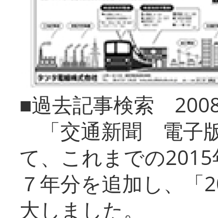
■過去記事検索 20
「交通新聞 電子版
て、これまでの201
７年分を追加し、「2
大しました