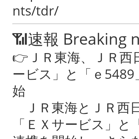
nts/tdr/
📶速報 Breaking 
👉ＪＲ東海、ＪＲ西
ービス」と「ｅ548
始
ＪＲ東海とＪＲ西日
「ＥＸサービス」と「