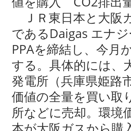
値を購入 CO2排出
ＪＲ東日本と大阪ガ
であるDaigas エ
PPAを締結し、今月
する。具体的には、
発電所（兵庫県姫路
価値の全量を買い取
所などに売却。環境
本が大阪ガスから購