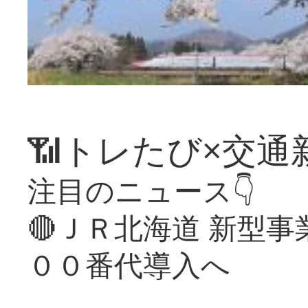
📶トレたび×交通
注目のニュース👇
🔴ＪＲ北海道 新型
００番代導入へ