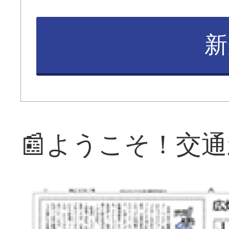
新
📰ようこそ！交