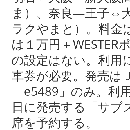
ま）、奈良―王子⇔
ラクやまと）。料金
は１万円＋WESTER
の設定はない。利用
車券が必要。発売は
「e5489」のみ。
日に発売する「サブ
席を予約する。