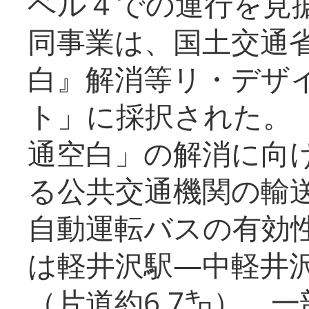
ベル４での運行を見
同事業は、国土交通
白』解消等リ・デザ
ト」に採択された。
通空白」の解消に向
る公共交通機関の輸
自動運転バスの有効
は軽井沢駅―中軽井
（片道約6.7㌔）、