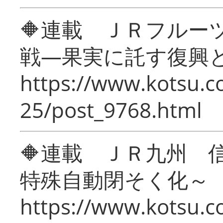
🔶連載 ＪＲフルー
戦―果実に託す復興
https://www.kotsu.c
25/post_9768.html
🔶連載 ＪＲ九州 
特殊自動閉そく化～
https://www.kotsu.c