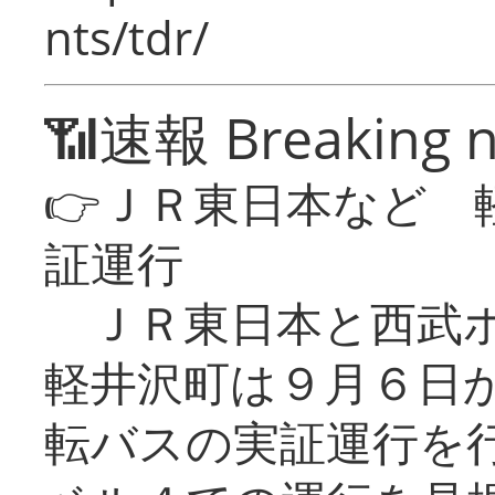
nts/tdr/
📶速報 Breaking 
👉ＪＲ東日本など 
証運行
ＪＲ東日本と西武ホ
軽井沢町は９月６日か
転バスの実証運行を