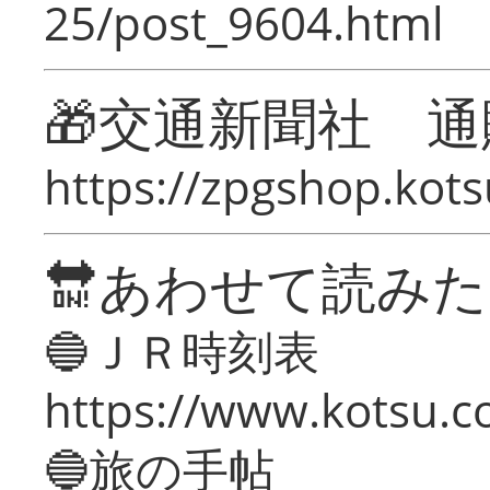
25/post_9604.html
🎁交通新聞社 通
https://zpgshop.kots
🔛あわせて読み
🔵ＪＲ時刻表
https://www.kotsu.co
🔵旅の手帖