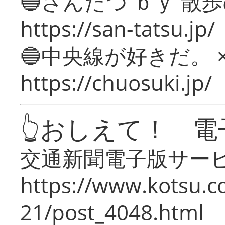
🔵さんたつ ｂｙ 散
https://san-tatsu.jp/
🔵中央線が好きだ。 
https://chuosuki.jp/
👆おしえて！ 電
交通新聞電子版サー
https://www.kotsu.c
21/post_4048.html