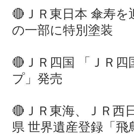
🔴ＪＲ東日本 傘寿
の一部に特別塗装
🔴ＪＲ四国 「ＪＲ
プ」発売
🔴ＪＲ東海、ＪＲ西
県 世界遺産登録「飛