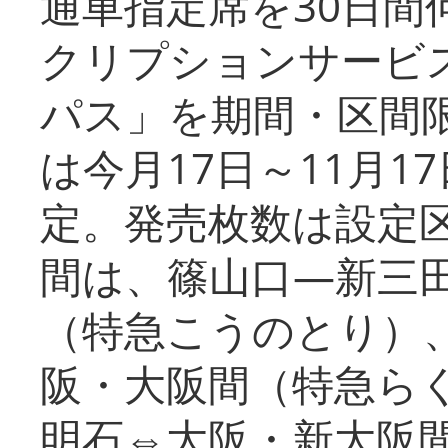
通車指定席を30日間
クリプションサービス
パス」を期間・区間
は今月17日～11月
定。発売枚数は設定
間は、篠山口―新三
（特急こうのとり）
阪・大阪間（特急ら
明石⇔大阪・新大阪