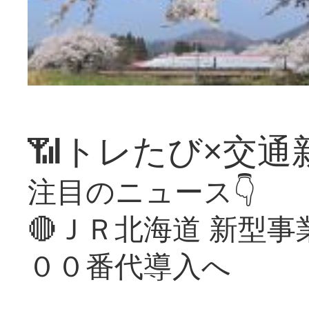
📶トレたび×交通
注目のニュース👇
🔴ＪＲ北海道 新型
００番代導入へ