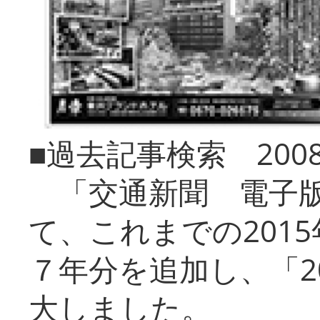
■過去記事検索 20
「交通新聞 電子版
て、これまでの201
７年分を追加し、「2
大しました