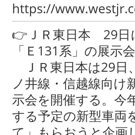
https://www.westjr.c
👉ＪＲ東日本 29
「Ｅ131系」の展示
ＪＲ東日本は29日
ノ井線・信越線向け新
示会を開催する。今
する予定の新型車両
て」もらおうと企画し