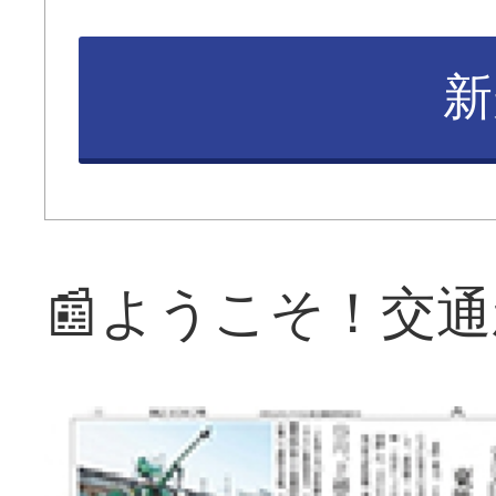
新
📰ようこそ！交