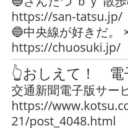
🔵さんたつ ｂｙ 散
https://san-tatsu.jp/
🔵中央線が好きだ。 
https://chuosuki.jp/
👆おしえて！ 電
交通新聞電子版サー
https://www.kotsu.c
21/post_4048.html