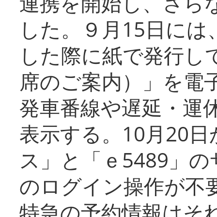
連携を開始し、さら
した。９月15日には
した際に紙で発行し
席のご案内）」を電
発車番線や遅延・運
表示する。10月20
ス」と「ｅ5489」
のログイン操作が不
特急の予約情報はそ