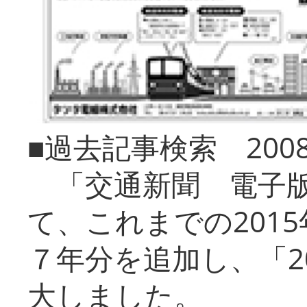
■過去記事検索 20
「交通新聞 電子版
て、これまでの201
７年分を追加し、「2
大しました