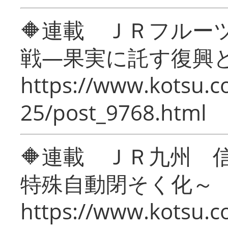
🔶連載 ＪＲフルー
戦―果実に託す復興
https://www.kotsu.c
25/post_9768.html
🔶連載 ＪＲ九州 
特殊自動閉そく化～
https://www.kotsu.c