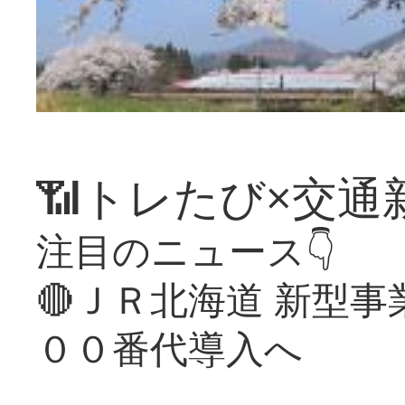
📶トレたび×交通
注目のニュース👇
🔴ＪＲ北海道 新型
００番代導入へ