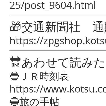
25/post_9604.html
🎁交通新聞社 通
https://zpgshop.kots
🔛あわせて読み
🔵ＪＲ時刻表
https://www.kotsu.co
🔵旅の手帖