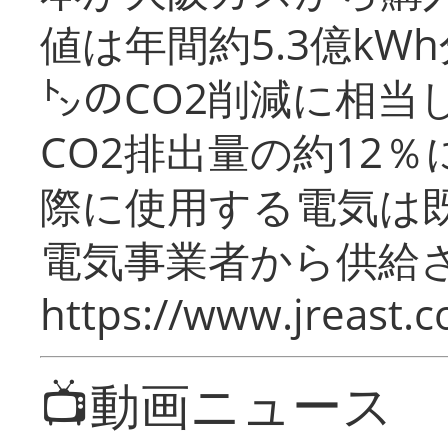
値は年間約5.3億kW
㌧のCO2削減に相当
CO2排出量の約12
際に使用する電気は
電気事業者から供給
https://www.jreast.co
📺動画ニュース