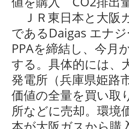
値を購入 CO2排出
ＪＲ東日本と大阪ガ
であるDaigas エ
PPAを締結し、今月
する。具体的には、
発電所（兵庫県姫路
価値の全量を買い取
所などに売却。環境
本が大阪ガスから購