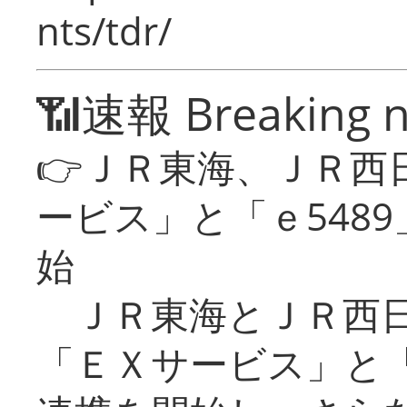
nts/tdr/
📶速報 Breaking 
👉ＪＲ東海、ＪＲ西
ービス」と「ｅ548
始
ＪＲ東海とＪＲ西日
「ＥＸサービス」と「