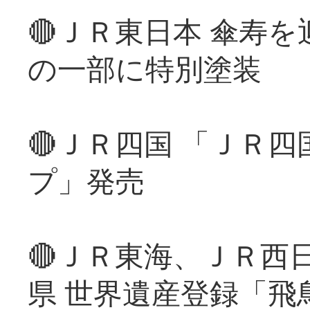
🔴ＪＲ東日本 傘寿
の一部に特別塗装
🔴ＪＲ四国 「ＪＲ
プ」発売
🔴ＪＲ東海、ＪＲ西
県 世界遺産登録「飛