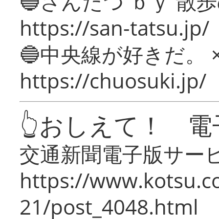
🔵さんたつ ｂｙ 散
https://san-tatsu.jp/
🔵中央線が好きだ。 
https://chuosuki.jp/
👆おしえて！ 電
交通新聞電子版サー
https://www.kotsu.c
21/post_4048.html