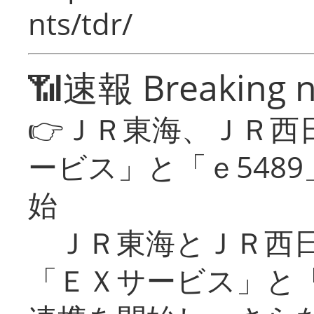
nts/tdr/
📶速報 Breaking 
👉ＪＲ東海、ＪＲ西
ービス」と「ｅ548
始
ＪＲ東海とＪＲ西日
「ＥＸサービス」と「