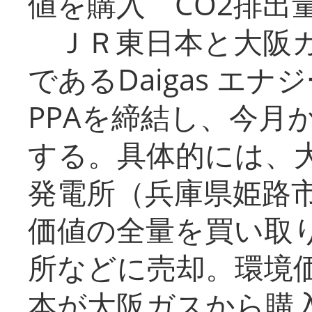
値を購入 CO2排出
ＪＲ東日本と大阪ガ
であるDaigas エ
PPAを締結し、今月
する。具体的には、
発電所（兵庫県姫路
価値の全量を買い取
所などに売却。環境
本が大阪ガスから購