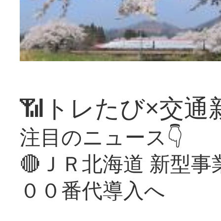
📶トレたび×交通
注目のニュース👇
🔴ＪＲ北海道 新型
００番代導入へ