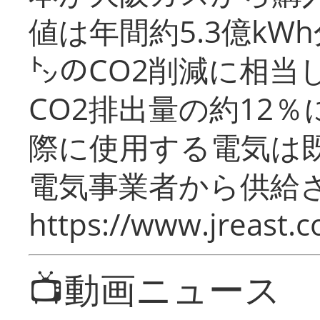
値は年間約5.3億kW
㌧のCO2削減に相当
CO2排出量の約12
際に使用する電気は
電気事業者から供給
https://www.jreast.co
📺動画ニュース