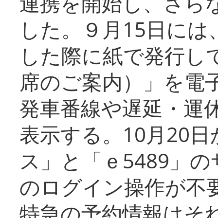
連携を開始し、さら
した。９月15日には
した際に紙で発行し
席のご案内）」を電
発車番線や遅延・運
表示する。10月20
ス」と「ｅ5489」
のログイン操作が不
特急の予約情報はそ