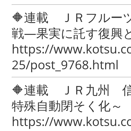
🔶連載 ＪＲフルー
戦―果実に託す復興
https://www.kotsu.c
25/post_9768.html
🔶連載 ＪＲ九州 
特殊自動閉そく化～
https://www.kotsu.c