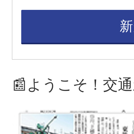
新
📰ようこそ！交