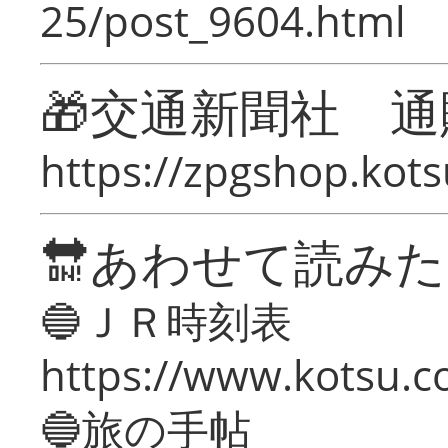
25/post_9604.html
🎁交通新聞社 通
https://zpgshop.kots
🔛あわせて読み
🔵ＪＲ時刻表
https://www.kotsu.co
🔵旅の手帖