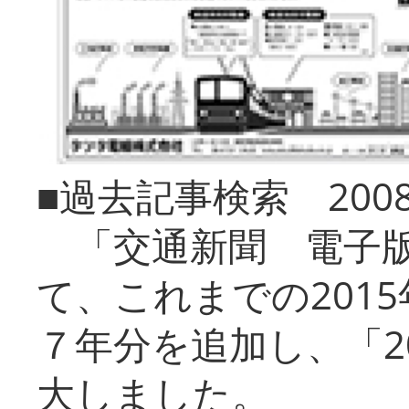
■過去記事検索 20
「交通新聞 電子版
て、これまでの201
７年分を追加し、「2
大しました