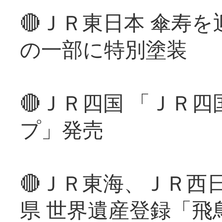
🔴ＪＲ東日本 傘寿
の一部に特別塗装
🔴ＪＲ四国 「ＪＲ
プ」発売
🔴ＪＲ東海、ＪＲ西
県 世界遺産登録「飛