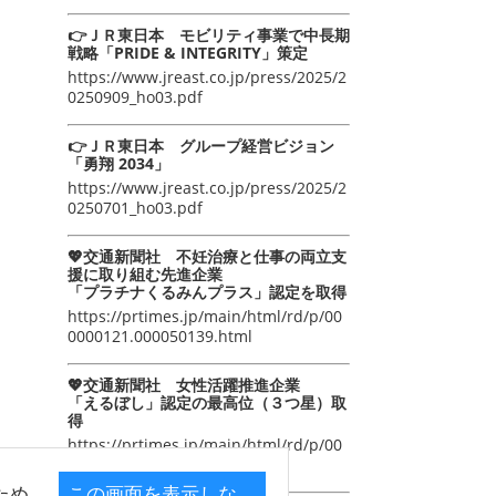
👉ＪＲ東日本 モビリティ事業で中長期
戦略「PRIDE & INTEGRITY」策定
https://www.jreast.co.jp/press/2025/2
0250909_ho03.pdf
👉ＪＲ東日本 グループ経営ビジョン
「勇翔 2034」
https://www.jreast.co.jp/press/2025/2
0250701_ho03.pdf
💖交通新聞社 不妊治療と仕事の両立支
援に取り組む先進企業
「プラチナくるみんプラス」認定を取得
https://prtimes.jp/main/html/rd/p/00
0000121.000050139.html
💖交通新聞社 女性活躍推進企業
「えるぼし」認定の最高位（３つ星）取
得
https://prtimes.jp/main/html/rd/p/00
0000105.000050139.html
ため
この画面を表示しな