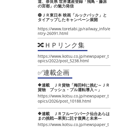
道、奈良県 世界遺産登録「飛鳥・藤原
の宮都」の魅力発信
🔴ＪＲ東日本 映画「ルックバック」と
タイアップしたキャンペーン展開
https://www.toretabi.jp/railway_info/e
ntry-26091.html
🔀ＨＰリンク集
https://www.kotsu.co.jp/newspaper_t
opics/2022/post_5238.html
✅連載企画
🔶連載 ＪＲ貨物「梅田峠に挑む～ＪＲ
貨物 プッシュ・プル運転導入～」
https://www.kotsu.co.jp/newspaper_t
opics/2026/post_10188.html
🔶連載 ＪＲフルーツパーク仙台あらは
まの挑戦―果実に託す復興と未来―
https://www.kotsu.co.jp/newspaper_t