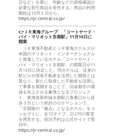
日など）を基に、年齢などの資格確認が
必要な割引商品を発売する。商品の利用
開始は10月１日から。
https://jr-central.co.jp/
👉ＪＲ東海グループ 「コートヤード・
バイ・マリオット京都駅」11月16日に
開業
ＪＲ東海不動産とＪＲ東海ホテルズが
米国のマリオット・インターナショナル
と推進しているホテル「コートヤード・
バイ・マリオット京都駅」の開業日が11
月16日に決定した。同ホテルは、従来の
駅ビルや保有不動産を活用した開発とは
異なり、新たに取得した不動産を活用し
て事業を展開することで、沿線都市の価
値を向上させる象徴となるプロジェク
ト。東海道新幹線京都駅八条東口から徒
歩３分という絶好のロケーションで、
「京都旅の『拠点』となるホテル」をコ
ンセプトに、全10タイプ、計270の客室
を用意する。宿泊予約は公式サイトで受
付中。
https://jr-central.co.jp/