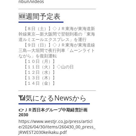
nbun/videos
🆕週間予定表
【８日（土）】◇ＪＲ東海が東海道新
幹線東京―新大阪間で翌朝到着の「東海
道ルミエールエクスプレス」を運行
【９日（日）】◇ＪＲ東海が東海道線
三島―大垣間で夜行列車「ムーンライト
ながら」を復刻運転
【１０日（月）】
【１１日（火）】◇山の日
【１２日（水）】
【１３日（木）】
【１４日（金）】
📶気になるNewsから
👉ＪＲ西日本グループ中期経営計画
2030
https://www.westjr.co.jp/press/articl
e/2026/04/30/items/260430_00_press_
JRWEST2030keikaku.pdf