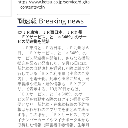
https://www.kotsu.co.jp/service/digita
l_contents/tdr/
📶速報 Breaking news
👉ＪＲ東海、ＪＲ西日本、ＪＲ九州
「ＥＸサービス」と「ｅ5489」のサー
ビス間連携を開始
ＪＲ東海とＪＲ西日本、ＪＲ九州は６
日、「ＥＸサービス」と「ｅ5489」の
サービス間連携を開始し、さらなる機能
拡充を図ると発表した。９月15日には、
新幹線の自動改札を通過した際に紙で発
行している「ＥＸご利用票（座席のご案
内）」を電子化。列車や座席に加え、発
車番線や遅延・運休情報も「ＥＸアプ
リ」で表示する。10月20日からは、
「ＥＸサービス」と「ｅ5489」のサー
ビス間を移動する際のログイン操作が不
要となり、新幹線・在来線特急の予約情
報はそれぞれのアプリでをまとめて表示
する。このほか、「ＥＸサービス」でマ
イナンバーカードやマイナポータルから
取得した情報（障害者手帳情報、生年月