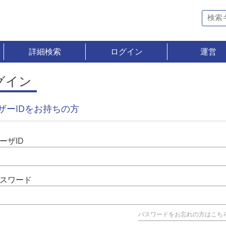
詳細検索
ログイン
運営
グイン
ザーIDをお持ちの方
ーザID
スワード
パスワードをお忘れの方はこち