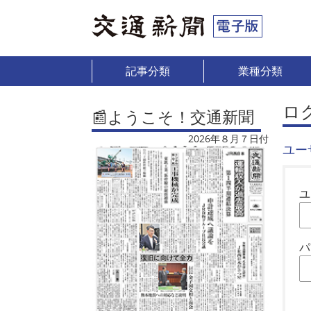
記事分類
業種分類
ロ
📰ようこそ！交通新聞
2026年８月７日付
ユー
ユ
パ