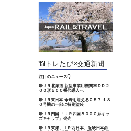
📶トレたび×交通新聞
注目のニュース👇
🔴ＪＲ北海道 新型事業用機関車ＤＤ２
００形５００番代導入へ
🔴ＪＲ東日本 傘寿を迎えるＣ５７ １８
０号機の一部に特別塗装
🔴ＪＲ四国 「ＪＲ四国８０００系キッ
ズキャップ」発売
🔴ＪＲ東海、ＪＲ西日本、近畿日本鉄