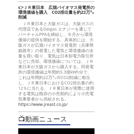
👉ＪＲ東日本 広畑バイオマス発電所の
環境価値を購入 CO2排出量を約22万㌧
削減
ＪＲ東日本と大阪ガスは、大阪ガスの
代理店であるDaigas エナジーを通じて
バーチャルPPAを締結し、今月から環境
価値の提供を開始する。具体的には、大
阪ガスが広畑バイオマス発電所（兵庫県
姫路市）の発電した電気と環境価値の全
量を買い取り、電気は日本卸電力取引所
などに売却。環境価値については、ＪＲ
東日本が大阪ガスから購入する。同発電
所の環境価値は年間約5.3億kWh分で、
これは年間約22万㌧のCO2削減に相当
し、ＪＲ東日本におけるCO2排出量の約
12％に当たる。ＪＲ東日本が実際に使用
する電気は既存の小売契約により小売電
気事業者から供給される。
https://www.jreast.co.jp/
📺動画ニュース