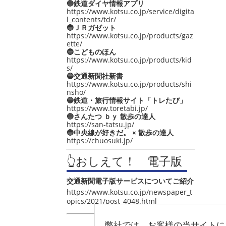
🔵鉄道ダイヤ情報アプリ
https://www.kotsu.co.jp/service/digita
l_contents/tdr/
🔵ＪＲガゼット
https://www.kotsu.co.jp/products/gaz
ette/
🔵こどものほん
https://www.kotsu.co.jp/products/kid
s/
🔵交通新聞社新書
https://www.kotsu.co.jp/products/shi
nsho/
🔵鉄道・旅行情報サイト「トレたび」
https://www.toretabi.jp/
🔵さんたつ ｂｙ 散歩の達人
https://san-tatsu.jp/
🔵中央線が好きだ。 × 散歩の達人
https://chuosuki.jp/
👆おしえて！ 電子版
交通新聞電子版サービスについてご紹介
https://www.kotsu.co.jp/newspaper_t
opics/2021/post_4048.html
弊社では、お客様の当サイトに