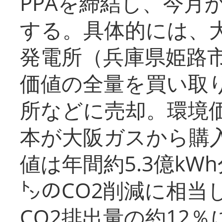
PPAを締結し、今月
する。具体的には、
発電所（兵庫県姫路
価値の全量を買い取
所などに売却。環境
本が大阪ガスから購
値は年間約5.3億kW
㌧のCO2削減に相当
CO2排出量の約12