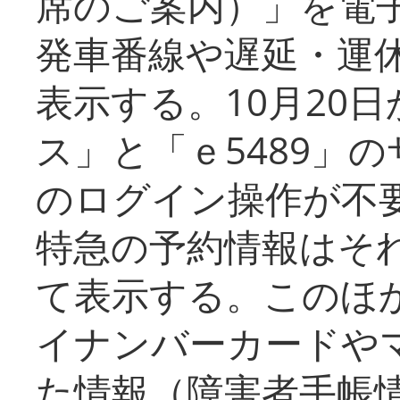
席のご案内）」を電
発車番線や遅延・運
表示する。10月20
ス」と「ｅ5489」
のログイン操作が不
特急の予約情報はそ
て表示する。このほ
イナンバーカードや
た情報（障害者手帳