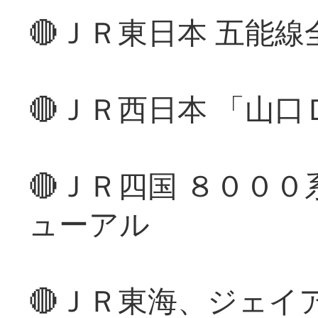
🔴ＪＲ東日本 五能
🔴ＪＲ西日本 「山
🔴ＪＲ四国 ８００
ューアル
🔴ＪＲ東海、ジェイ