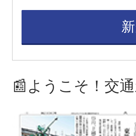
新
📰ようこそ！交