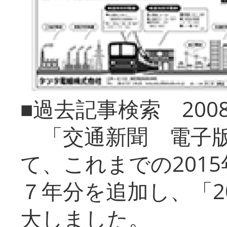
■過去記事検索 20
「交通新聞 電子版
て、これまでの201
７年分を追加し、「2
大しました