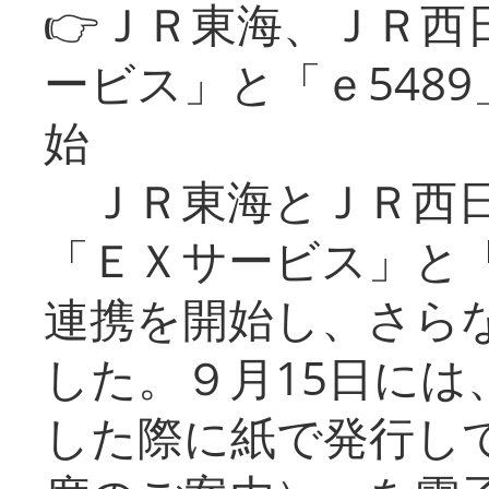
👉ＪＲ東海、ＪＲ西
ービス」と「ｅ548
始
ＪＲ東海とＪＲ西日
「ＥＸサービス」と「
連携を開始し、さら
した。９月15日には
した際に紙で発行し