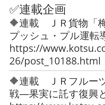
✅連載企画
🔶連載 ＪＲ貨物
プッシュ・プル運転
https://www.kotsu.c
26/post_10188.html
🔶連載 ＪＲフルー
戦―果実に託す復興