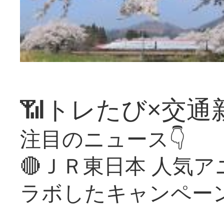
📶トレたび×交通
注目のニュース👇
🔴ＪＲ東日本 人気
ラボしたキャンペー