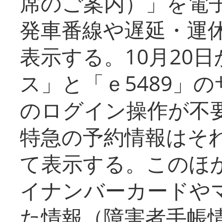
席のご案内）」を電
発車番線や遅延・運
表示する。10月20
ス」と「ｅ5489」
のログイン操作が不
特急の予約情報はそ
て表示する。このほ
イナンバーカードや
た情報（障害者手帳