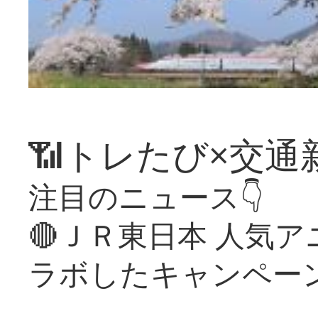
📶トレたび×交通
注目のニュース👇
🔴ＪＲ東日本 人気
ラボしたキャンペー