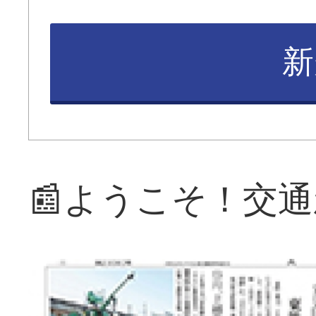
新
📰ようこそ！交