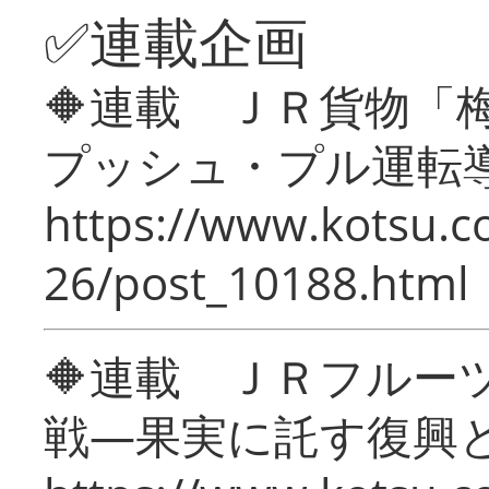
✅連載企画
🔶連載 ＪＲ貨物
プッシュ・プル運転
https://www.kotsu.c
26/post_10188.html
🔶連載 ＪＲフルー
戦―果実に託す復興