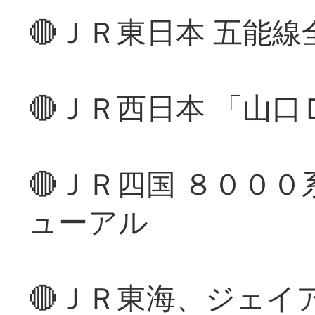
🔴ＪＲ東日本 五能
🔴ＪＲ西日本 「山
🔴ＪＲ四国 ８００
ューアル
🔴ＪＲ東海、ジェイ