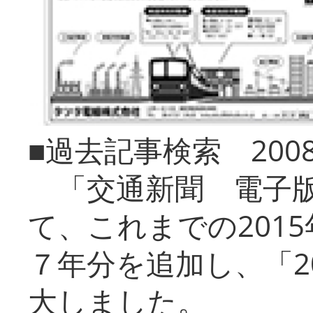
■過去記事検索 20
「交通新聞 電子版
て、これまでの201
７年分を追加し、「2
大しました