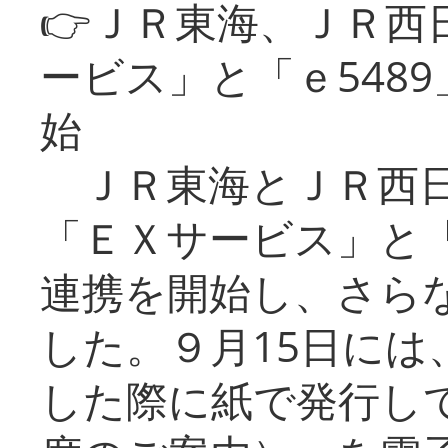
👉ＪＲ東海、ＪＲ西
ービス」と「ｅ548
始
ＪＲ東海とＪＲ西日
「ＥＸサービス」と「
連携を開始し、さら
した。９月15日には
した際に紙で発行し