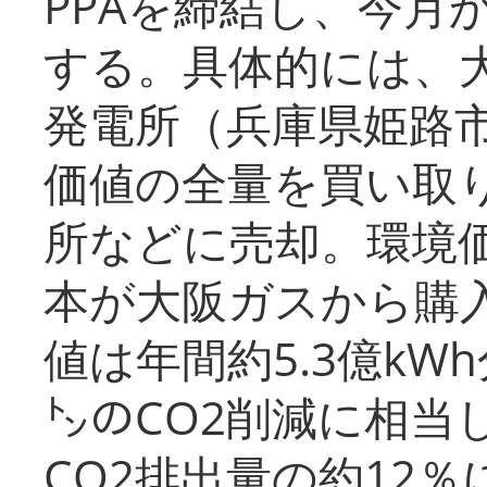
PPAを締結し、今月
する。具体的には、
発電所（兵庫県姫路
価値の全量を買い取
所などに売却。環境
本が大阪ガスから購
値は年間約5.3億kW
㌧のCO2削減に相当
CO2排出量の約12