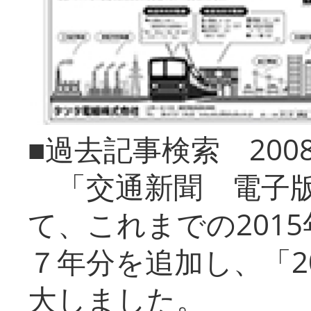
■過去記事検索 20
「交通新聞 電子版
て、これまでの201
７年分を追加し、「2
大しました