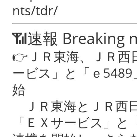
nts/tdr/
📶速報 Breaking 
👉ＪＲ東海、ＪＲ西
ービス」と「ｅ548
始
ＪＲ東海とＪＲ西日
「ＥＸサービス」と「