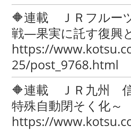
🔶連載 ＪＲフルー
戦―果実に託す復興
https://www.kotsu.c
25/post_9768.html
🔶連載 ＪＲ九州 
特殊自動閉そく化～
https://www.kotsu.c