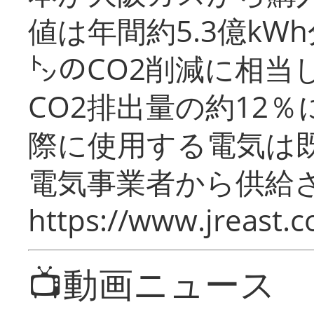
値は年間約5.3億kW
㌧のCO2削減に相当
CO2排出量の約12
際に使用する電気は
電気事業者から供給
https://www.jreast.co
📺動画ニュース