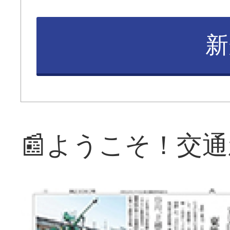
新
📰ようこそ！交