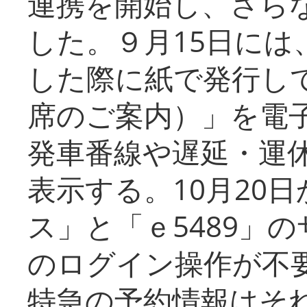
連携を開始し、さら
した。９月15日には
した際に紙で発行し
席のご案内）」を電
発車番線や遅延・運
表示する。10月20
ス」と「ｅ5489」
のログイン操作が不
特急の予約情報はそ