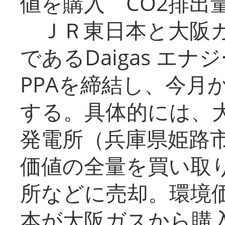
値を購入 CO2排出
ＪＲ東日本と大阪ガ
であるDaigas エ
PPAを締結し、今月
する。具体的には、
発電所（兵庫県姫路
価値の全量を買い取
所などに売却。環境
本が大阪ガスから購