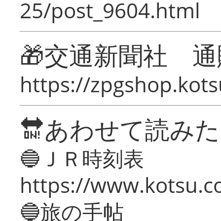
25/post_9604.html
🎁交通新聞社 通
https://zpgshop.kots
🔛あわせて読み
🔵ＪＲ時刻表
https://www.kotsu.co
🔵旅の手帖