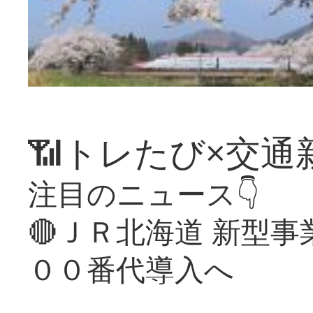
📶トレたび×交通
注目のニュース👇
🔴ＪＲ北海道 新型
００番代導入へ