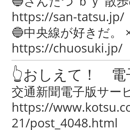
🔵さんたつ ｂｙ 散
https://san-tatsu.jp/
🔵中央線が好きだ。 
https://chuosuki.jp/
👆おしえて！ 電
交通新聞電子版サー
https://www.kotsu.c
21/post_4048.html