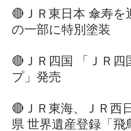
🔴ＪＲ東日本 傘寿
の一部に特別塗装
🔴ＪＲ四国 「ＪＲ
プ」発売
🔴ＪＲ東海、ＪＲ西
県 世界遺産登録「飛