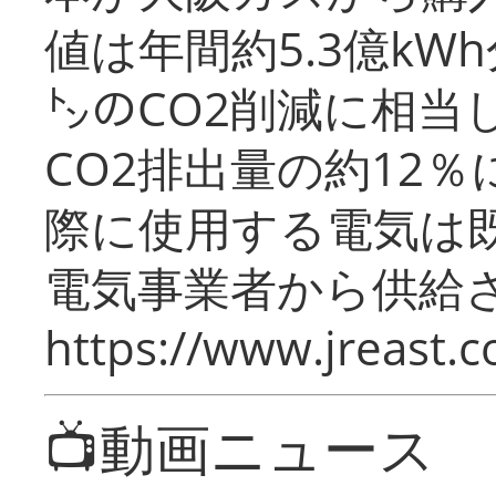
値は年間約5.3億kW
㌧のCO2削減に相当
CO2排出量の約12
際に使用する電気は
電気事業者から供給
https://www.jreast.co
📺動画ニュース