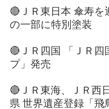
🔴ＪＲ東日本 傘寿
の一部に特別塗装
🔴ＪＲ四国 「ＪＲ
プ」発売
🔴ＪＲ東海、ＪＲ西
県 世界遺産登録「飛