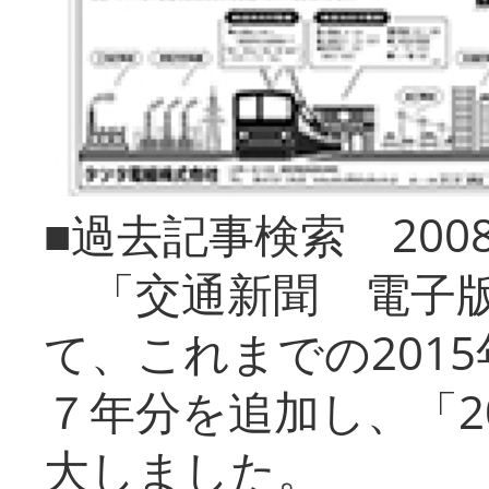
■過去記事検索 20
「交通新聞 電子版
て、これまでの201
７年分を追加し、「2
大しました