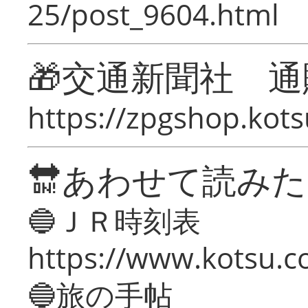
25/post_9604.html
🎁交通新聞社 通
https://zpgshop.kots
🔛あわせて読み
🔵ＪＲ時刻表
https://www.kotsu.co
🔵旅の手帖