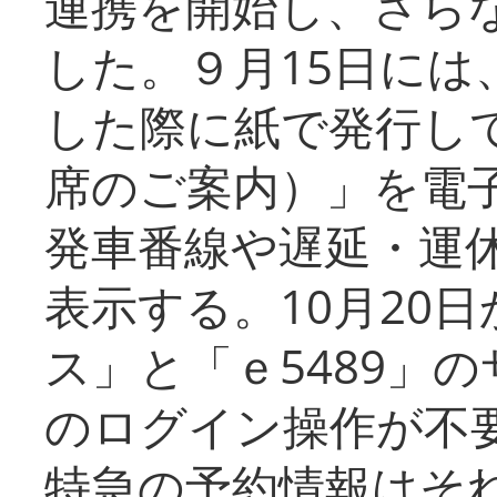
連携を開始し、さら
した。９月15日には
した際に紙で発行し
席のご案内）」を電
発車番線や遅延・運
表示する。10月20
ス」と「ｅ5489」
のログイン操作が不
特急の予約情報はそ