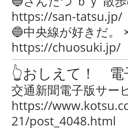
🔵さんたつ ｂｙ 散
https://san-tatsu.jp/
🔵中央線が好きだ。 
https://chuosuki.jp/
👆おしえて！ 電
交通新聞電子版サー
https://www.kotsu.c
21/post_4048.html