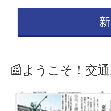
新
📰ようこそ！交