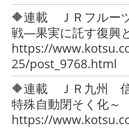
🔶連載 ＪＲフルー
戦―果実に託す復興
https://www.kotsu.c
25/post_9768.html
🔶連載 ＪＲ九州 
特殊自動閉そく化～
https://www.kotsu.c