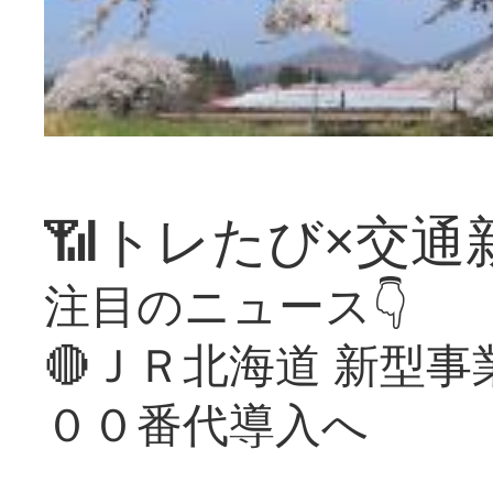
📶トレたび×交通
注目のニュース👇
🔴ＪＲ北海道 新型
００番代導入へ