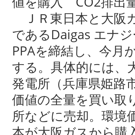
値を購入 CO2排出
ＪＲ東日本と大阪ガ
であるDaigas エ
PPAを締結し、今月
する。具体的には、
発電所（兵庫県姫路
価値の全量を買い取
所などに売却。環境
本が大阪ガスから購