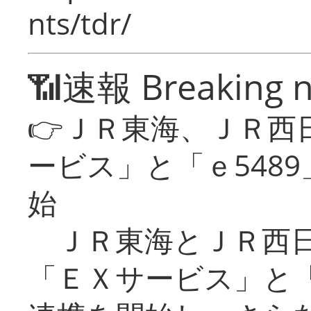
nts/tdr/
📶速報 Breaking 
👉ＪＲ東海、ＪＲ西
ービス」と「ｅ548
始
ＪＲ東海とＪＲ西日
「ＥＸサービス」と「