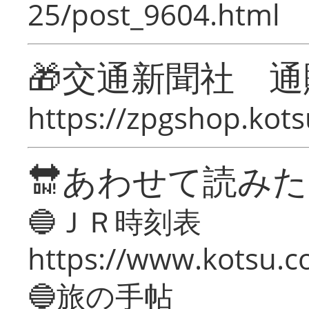
25/post_9604.html
🎁交通新聞社 通
https://zpgshop.kots
🔛あわせて読み
🔵ＪＲ時刻表
https://www.kotsu.co
🔵旅の手帖