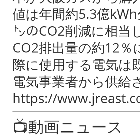
値は年間約5.3億kW
㌧のCO2削減に相当
CO2排出量の約12
際に使用する電気は
電気事業者から供給
https://www.jreast.co
📺動画ニュース