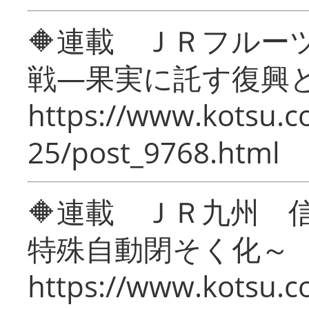
🔶連載 ＪＲフルー
戦―果実に託す復興
https://www.kotsu.c
25/post_9768.html
🔶連載 ＪＲ九州 
特殊自動閉そく化～
https://www.kotsu.c