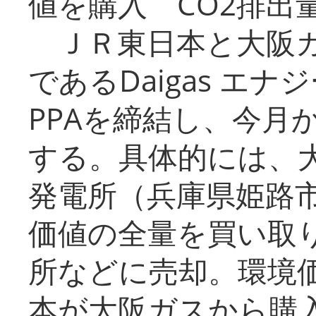
値を購入 CO2排出
ＪＲ東日本と大阪ガ
であるDaigas エ
PPAを締結し、今月
する。具体的には、
発電所（兵庫県姫路
価値の全量を買い取
所などに売却。環境
本が大阪ガスから購