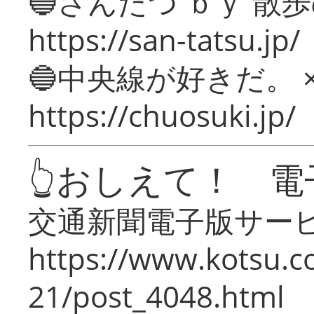
🔵さんたつ ｂｙ 散
https://san-tatsu.jp/
🔵中央線が好きだ。 
https://chuosuki.jp/
👆おしえて！ 電
交通新聞電子版サー
https://www.kotsu.c
21/post_4048.html