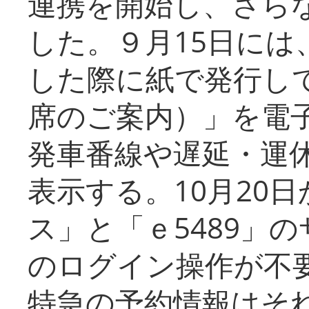
連携を開始し、さら
した。９月15日には
した際に紙で発行し
席のご案内）」を電
発車番線や遅延・運
表示する。10月20
ス」と「ｅ5489」
のログイン操作が不
特急の予約情報はそ