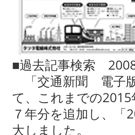
■過去記事検索 20
「交通新聞 電子版
て、これまでの201
７年分を追加し、「2
大しました