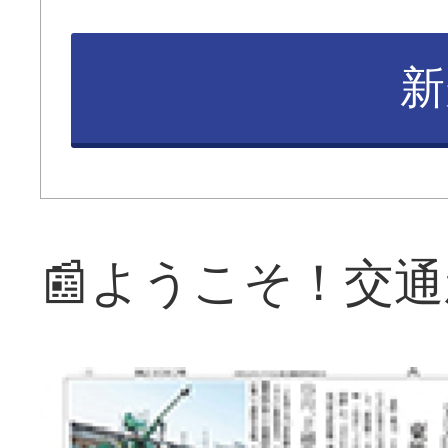
新
📰ようこそ！交