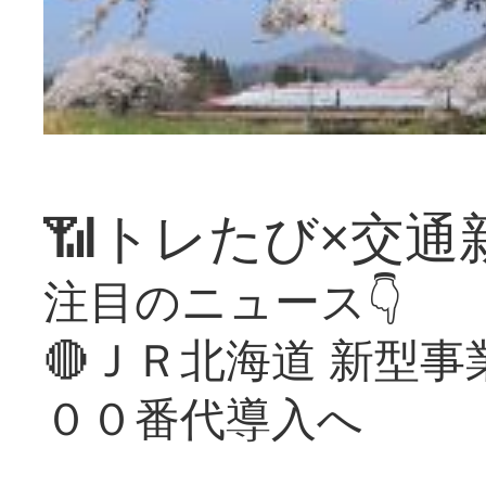
📶トレたび×交通
注目のニュース👇
🔴ＪＲ北海道 新型
００番代導入へ