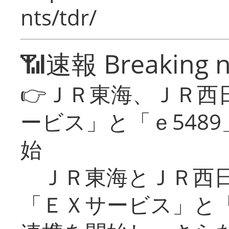
nts/tdr/
📶速報 Breaking 
👉ＪＲ東海、ＪＲ西
ービス」と「ｅ548
始
ＪＲ東海とＪＲ西日
「ＥＸサービス」と「