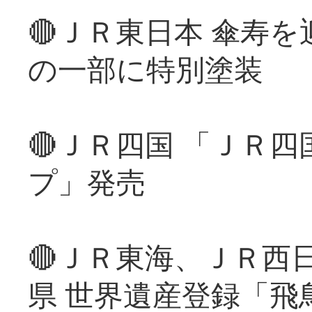
🔴ＪＲ東日本 傘寿
の一部に特別塗装
🔴ＪＲ四国 「ＪＲ
プ」発売
🔴ＪＲ東海、ＪＲ西
県 世界遺産登録「飛