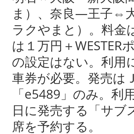
ま）、奈良―王子⇔
ラクやまと）。料金
は１万円＋WESTER
の設定はない。利用
車券が必要。発売は
「e5489」のみ。
日に発売する「サブ
席を予約する。