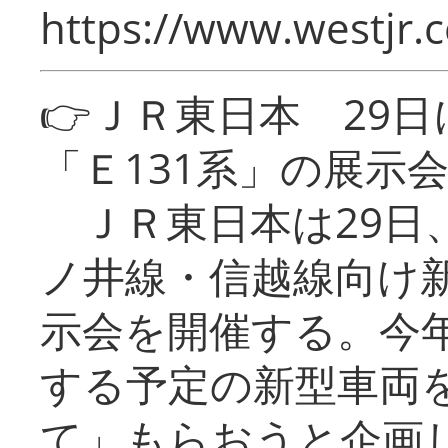
https://www.westjr.c
👉ＪＲ東日本 29
「Ｅ131系」の展示
ＪＲ東日本は29日
ノ井線・信越線向け新
示会を開催する。今
する予定の新型車両
て」もらおうと企画し