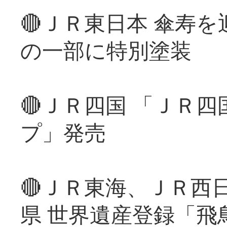
🔴ＪＲ東日本 傘寿
の一部に特別塗装
🔴ＪＲ四国 「ＪＲ
プ」発売
🔴ＪＲ東海、ＪＲ西
県 世界遺産登録「飛