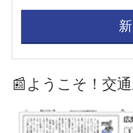
新
📰ようこそ！交