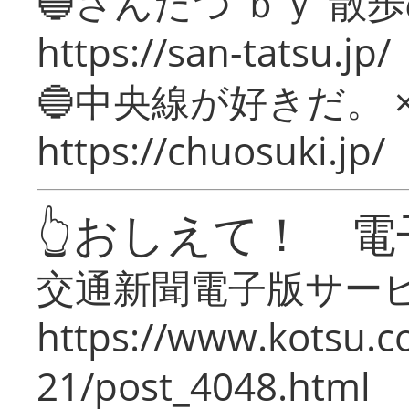
🔵さんたつ ｂｙ 散
https://san-tatsu.jp/
🔵中央線が好きだ。 
https://chuosuki.jp/
👆おしえて！ 電
交通新聞電子版サー
https://www.kotsu.c
21/post_4048.html