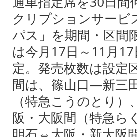
通車指定席を30日間
クリプションサービス
パス」を期間・区間
は今月17日～11月
定。発売枚数は設定
間は、篠山口―新三
（特急こうのとり）
阪・大阪間（特急ら
明石⇔大阪・新大阪