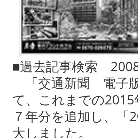
■過去記事検索 20
「交通新聞 電子版
て、これまでの201
７年分を追加し、「2
大しました