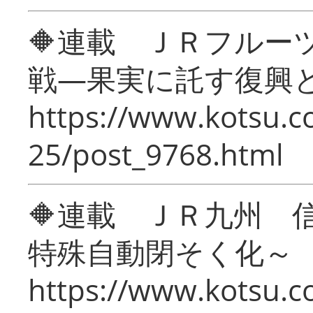
🔶連載 ＪＲフルー
戦―果実に託す復興
https://www.kotsu.c
25/post_9768.html
🔶連載 ＪＲ九州 
特殊自動閉そく化～
https://www.kotsu.c