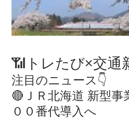
📶トレたび×交通
注目のニュース👇
🔴ＪＲ北海道 新型
００番代導入へ