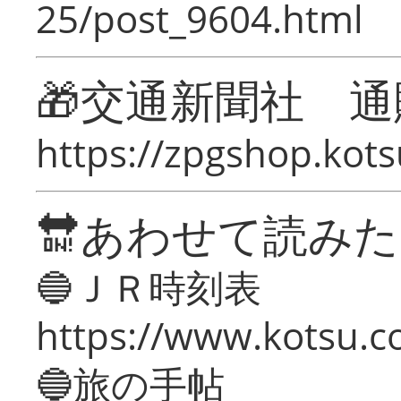
25/post_9604.html
🎁交通新聞社 通
https://zpgshop.kots
🔛あわせて読み
🔵ＪＲ時刻表
https://www.kotsu.co
🔵旅の手帖