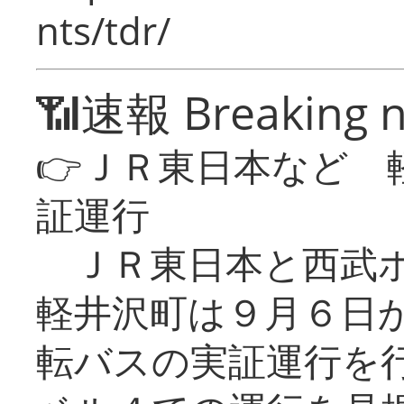
nts/tdr/
📶速報 Breaking 
👉ＪＲ東日本など 
証運行
ＪＲ東日本と西武ホ
軽井沢町は９月６日か
転バスの実証運行を