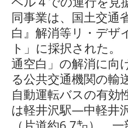
ベル４での運行を見
同事業は、国土交通
白』解消等リ・デザ
ト」に採択された。
通空白」の解消に向
る公共交通機関の輸
自動運転バスの有効
は軽井沢駅―中軽井
（片道約6.7㌔）、