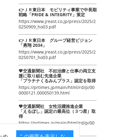
👉ＪＲ東日本 モビリティ事業で中長期
戦略「PRIDE & INTEGRITY」策定
https://www.jreast.co.jp/press/2025/2
0250909_ho03.pdf
👉ＪＲ東日本 グループ経営ビジョン
「勇翔 2034」
https://www.jreast.co.jp/press/2025/2
0250701_ho03.pdf
💖交通新聞社 不妊治療と仕事の両立支
援に取り組む先進企業
「プラチナくるみんプラス」認定を取得
https://prtimes.jp/main/html/rd/p/00
0000121.000050139.html
💖交通新聞社 女性活躍推進企業
「えるぼし」認定の最高位（３つ星）取
得
https://prtimes.jp/main/html/rd/p/00
0000105.000050139.html
ため
この画面を表示しな