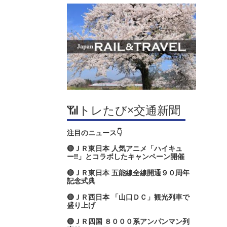
📶トレたび×交通新聞
注目のニュース👇
🔴ＪＲ東日本 人気アニメ「ハイキュ
ー‼」とコラボしたキャンペーン開催
🔴ＪＲ東日本 五能線全線開通９０周年
記念式典
🔴ＪＲ西日本 「山口ＤＣ」観光列車で
盛り上げ
🔴ＪＲ四国 ８０００系アンパンマン列