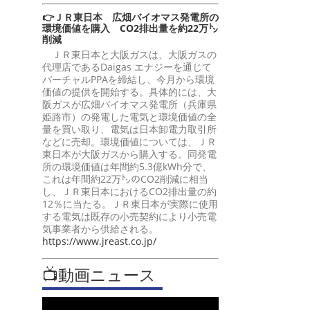
👉ＪＲ東日本 広畑バイオマス発電所の
環境価値を購入 CO2排出量を約22万㌧
削減
ＪＲ東日本と大阪ガスは、大阪ガスの
代理店であるDaigas エナジーを通じて
バーチャルPPAを締結し、今月から環境
価値の提供を開始する。具体的には、大
阪ガスが広畑バイオマス発電所（兵庫県
姫路市）の発電した電気と環境価値の全
量を買い取り、電気は日本卸電力取引所
などに売却。環境価値については、ＪＲ
東日本が大阪ガスから購入する。同発電
所の環境価値は年間約5.3億kWh分で、
これは年間約22万㌧のCO2削減に相当
し、ＪＲ東日本におけるCO2排出量の約
12％に当たる。ＪＲ東日本が実際に使用
する電気は既存の小売契約により小売電
気事業者から供給される。
https://www.jreast.co.jp/
📺動画ニュース