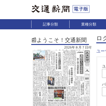
記事分類
業種分類
ロ
📰ようこそ！交通新聞
2026年８月７日付
ユー
ユ
パ