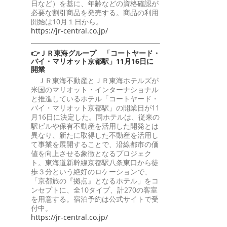
日など）を基に、年齢などの資格確認が
必要な割引商品を発売する。商品の利用
開始は10月１日から。
https://jr-central.co.jp/
👉ＪＲ東海グループ 「コートヤード・
バイ・マリオット京都駅」11月16日に
開業
ＪＲ東海不動産とＪＲ東海ホテルズが
米国のマリオット・インターナショナル
と推進しているホテル「コートヤード・
バイ・マリオット京都駅」の開業日が11
月16日に決定した。同ホテルは、従来の
駅ビルや保有不動産を活用した開発とは
異なり、新たに取得した不動産を活用し
て事業を展開することで、沿線都市の価
値を向上させる象徴となるプロジェク
ト。東海道新幹線京都駅八条東口から徒
歩３分という絶好のロケーションで、
「京都旅の『拠点』となるホテル」をコ
ンセプトに、全10タイプ、計270の客室
を用意する。宿泊予約は公式サイトで受
付中。
https://jr-central.co.jp/