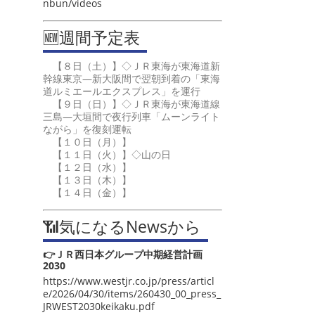
nbun/videos
🆕週間予定表
【８日（土）】◇ＪＲ東海が東海道新
幹線東京―新大阪間で翌朝到着の「東海
道ルミエールエクスプレス」を運行
【９日（日）】◇ＪＲ東海が東海道線
三島―大垣間で夜行列車「ムーンライト
ながら」を復刻運転
【１０日（月）】
【１１日（火）】◇山の日
【１２日（水）】
【１３日（木）】
【１４日（金）】
📶気になるNewsから
👉ＪＲ西日本グループ中期経営計画
2030
https://www.westjr.co.jp/press/articl
e/2026/04/30/items/260430_00_press_
JRWEST2030keikaku.pdf