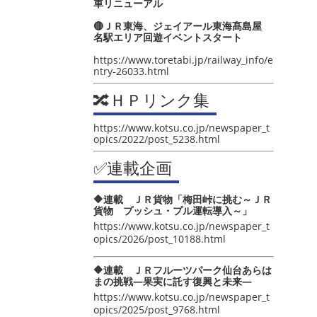
車リニューアル
🔴ＪＲ東海、ジェイアール東海髙島屋
名駅エリア回遊イベントスタート
https://www.toretabi.jp/railway_info/e
ntry-26033.html
🔀ＨＰリンク集
https://www.kotsu.co.jp/newspaper_t
opics/2022/post_5238.html
✅連載企画
🔶連載 ＪＲ貨物「梅田峠に挑む～ＪＲ
貨物 プッシュ・プル運転導入～」
https://www.kotsu.co.jp/newspaper_t
opics/2026/post_10188.html
🔶連載 ＪＲフルーツパーク仙台あらは
まの挑戦―果実に託す復興と未来―
https://www.kotsu.co.jp/newspaper_t
opics/2025/post_9768.html