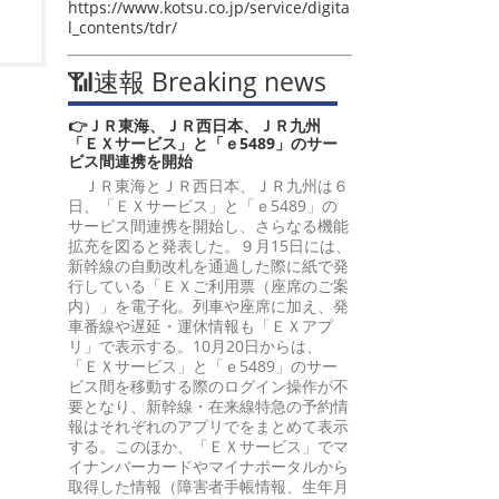
https://www.kotsu.co.jp/service/digita
l_contents/tdr/
📶速報 Breaking news
👉ＪＲ東海、ＪＲ西日本、ＪＲ九州
「ＥＸサービス」と「ｅ5489」のサー
ビス間連携を開始
ＪＲ東海とＪＲ西日本、ＪＲ九州は６
日、「ＥＸサービス」と「ｅ5489」の
サービス間連携を開始し、さらなる機能
拡充を図ると発表した。９月15日には、
新幹線の自動改札を通過した際に紙で発
行している「ＥＸご利用票（座席のご案
内）」を電子化。列車や座席に加え、発
車番線や遅延・運休情報も「ＥＸアプ
リ」で表示する。10月20日からは、
「ＥＸサービス」と「ｅ5489」のサー
ビス間を移動する際のログイン操作が不
要となり、新幹線・在来線特急の予約情
報はそれぞれのアプリでをまとめて表示
する。このほか、「ＥＸサービス」でマ
イナンバーカードやマイナポータルから
取得した情報（障害者手帳情報、生年月