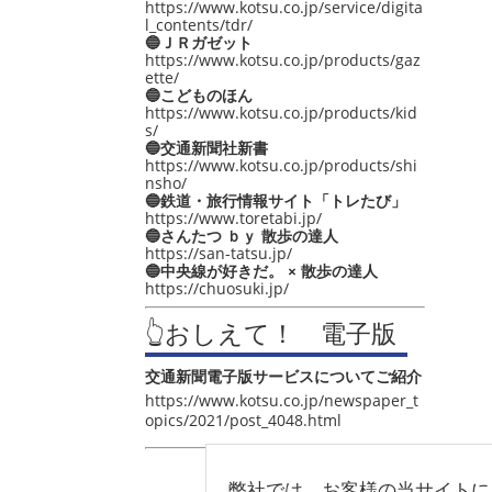
https://www.kotsu.co.jp/service/digita
l_contents/tdr/
🔵ＪＲガゼット
https://www.kotsu.co.jp/products/gaz
ette/
🔵こどものほん
https://www.kotsu.co.jp/products/kid
s/
🔵交通新聞社新書
https://www.kotsu.co.jp/products/shi
nsho/
🔵鉄道・旅行情報サイト「トレたび」
https://www.toretabi.jp/
🔵さんたつ ｂｙ 散歩の達人
https://san-tatsu.jp/
🔵中央線が好きだ。 × 散歩の達人
https://chuosuki.jp/
👆おしえて！ 電子版
交通新聞電子版サービスについてご紹介
https://www.kotsu.co.jp/newspaper_t
opics/2021/post_4048.html
弊社では、お客様の当サイトに