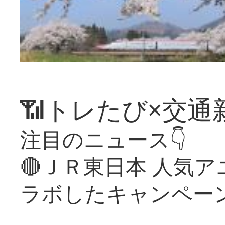
📶トレたび×交通
注目のニュース👇
🔴ＪＲ東日本 人気
ラボしたキャンペー