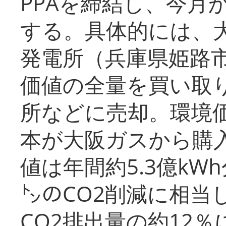
PPAを締結し、今月
する。具体的には、
発電所（兵庫県姫路
価値の全量を買い取
所などに売却。環境
本が大阪ガスから購
値は年間約5.3億kW
㌧のCO2削減に相当
CO2排出量の約12