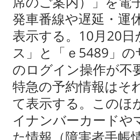
席のご案内）」を電
発車番線や遅延・運
表示する。10月20
ス」と「ｅ5489」
のログイン操作が不
特急の予約情報はそ
て表示する。このほ
イナンバーカードや
た情報（障害者手帳