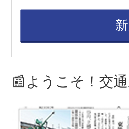
新
📰ようこそ！交