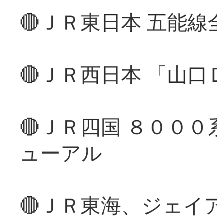
🔴ＪＲ東日本 五能
🔴ＪＲ西日本 「山
🔴ＪＲ四国 ８００
ューアル
🔴ＪＲ東海、ジェイ