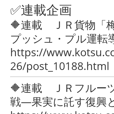
✅連載企画
🔶連載 ＪＲ貨物
プッシュ・プル運転
https://www.kotsu.c
26/post_10188.html
🔶連載 ＪＲフルー
戦―果実に託す復興