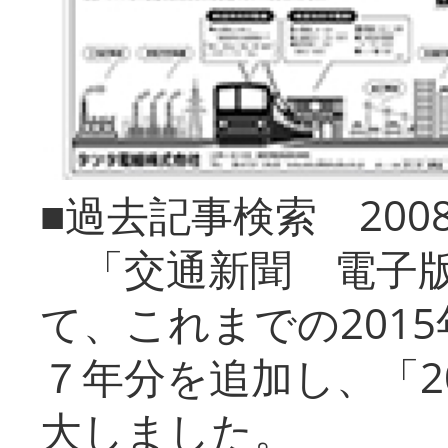
■過去記事検索 20
「交通新聞 電子版
て、これまでの201
７年分を追加し、「2
大しました