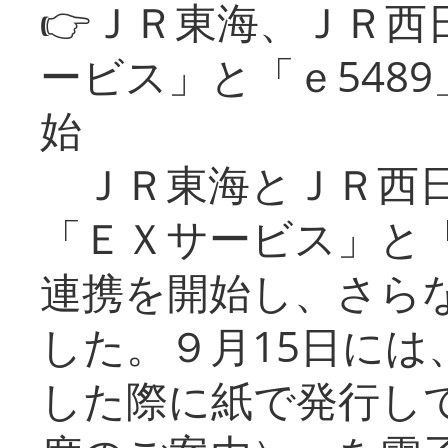
👉ＪＲ東海、ＪＲ西
ービス」と「ｅ548
始
ＪＲ東海とＪＲ西日
「ＥＸサービス」と「
連携を開始し、さら
した。９月15日には
した際に紙で発行し