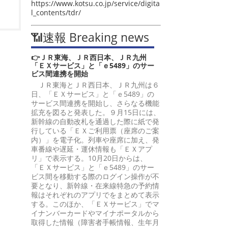
https://www.kotsu.co.jp/service/digita
l_contents/tdr/
📶速報 Breaking news
👉ＪＲ東海、ＪＲ西日本、ＪＲ九州
「ＥＸサービス」と「ｅ5489」のサー
ビス間連携を開始
ＪＲ東海とＪＲ西日本、ＪＲ九州は６
日、「ＥＸサービス」と「ｅ5489」の
サービス間連携を開始し、さらなる機能
拡充を図ると発表した。９月15日には、
新幹線の自動改札を通過した際に紙で発
行している「ＥＸご利用票（座席のご案
内）」を電子化。列車や座席に加え、発
車番線や遅延・運休情報も「ＥＸアプ
リ」で表示する。10月20日からは、
「ＥＸサービス」と「ｅ5489」のサー
ビス間を移動する際のログイン操作が不
要となり、新幹線・在来線特急の予約情
報はそれぞれのアプリでをまとめて表示
する。このほか、「ＥＸサービス」でマ
イナンバーカードやマイナポータルから
取得した情報（障害者手帳情報、生年月