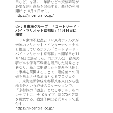
日など）を基に、年齢などの資格確認が
必要な割引商品を発売する。商品の利用
開始は10月１日から。
https://jr-central.co.jp/
👉ＪＲ東海グループ 「コートヤード・
バイ・マリオット京都駅」11月16日に
開業
ＪＲ東海不動産とＪＲ東海ホテルズが
米国のマリオット・インターナショナル
と推進しているホテル「コートヤード・
バイ・マリオット京都駅」の開業日が11
月16日に決定した。同ホテルは、従来の
駅ビルや保有不動産を活用した開発とは
異なり、新たに取得した不動産を活用し
て事業を展開することで、沿線都市の価
値を向上させる象徴となるプロジェク
ト。東海道新幹線京都駅八条東口から徒
歩３分という絶好のロケーションで、
「京都旅の『拠点』となるホテル」をコ
ンセプトに、全10タイプ、計270の客室
を用意する。宿泊予約は公式サイトで受
付中。
https://jr-central.co.jp/