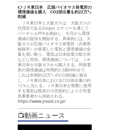
👉ＪＲ東日本 広畑バイオマス発電所の
環境価値を購入 CO2排出量を約22万㌧
削減
ＪＲ東日本と大阪ガスは、大阪ガスの
代理店であるDaigas エナジーを通じて
バーチャルPPAを締結し、今月から環境
価値の提供を開始する。具体的には、大
阪ガスが広畑バイオマス発電所（兵庫県
姫路市）の発電した電気と環境価値の全
量を買い取り、電気は日本卸電力取引所
などに売却。環境価値については、ＪＲ
東日本が大阪ガスから購入する。同発電
所の環境価値は年間約5.3億kWh分で、
これは年間約22万㌧のCO2削減に相当
し、ＪＲ東日本におけるCO2排出量の約
12％に当たる。ＪＲ東日本が実際に使用
する電気は既存の小売契約により小売電
気事業者から供給される。
https://www.jreast.co.jp/
📺動画ニュース