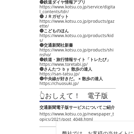
🔵鉄道ダイヤ情報アプリ
https://www.kotsu.co.jp/service/digita
l_contents/tdr/
🔵ＪＲガゼット
https://www.kotsu.co.jp/products/gaz
ette/
🔵こどものほん
https://www.kotsu.co.jp/products/kid
s/
🔵交通新聞社新書
https://www.kotsu.co.jp/products/shi
nsho/
🔵鉄道・旅行情報サイト「トレたび」
https://www.toretabi.jp/
🔵さんたつ ｂｙ 散歩の達人
https://san-tatsu.jp/
🔵中央線が好きだ。 × 散歩の達人
https://chuosuki.jp/
👆おしえて！ 電子版
交通新聞電子版サービスについてご紹介
https://www.kotsu.co.jp/newspaper_t
opics/2021/post_4048.html
弊社では、お客様の当サイトに