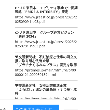
👉ＪＲ東日本 モビリティ事業で中長期
戦略「PRIDE & INTEGRITY」策定
https://www.jreast.co.jp/press/2025/2
0250909_ho03.pdf
👉ＪＲ東日本 グループ経営ビジョン
「勇翔 2034」
https://www.jreast.co.jp/press/2025/2
0250701_ho03.pdf
💖交通新聞社 不妊治療と仕事の両立支
援に取り組む先進企業
「プラチナくるみんプラス」認定を取得
https://prtimes.jp/main/html/rd/p/00
0000121.000050139.html
💖交通新聞社 女性活躍推進企業
「えるぼし」認定の最高位（３つ星）取
得
https://prtimes.jp/main/html/rd/p/00
0000105.000050139.html
ため
この画面を表示しな