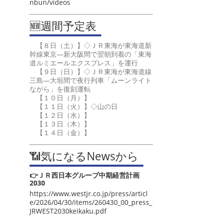
nbun/videos
🆕週間予定表
【８日（土）】◇ＪＲ東海が東海道新
幹線東京―新大阪間で翌朝到着の「東海
道ルミエールエクスプレス」を運行
【９日（日）】◇ＪＲ東海が東海道線
三島―大垣間で夜行列車「ムーンライト
ながら」を復刻運転
【１０日（月）】
【１１日（火）】◇山の日
【１２日（水）】
【１３日（木）】
【１４日（金）】
📶気になるNewsから
👉ＪＲ西日本グループ中期経営計画
2030
https://www.westjr.co.jp/press/articl
e/2026/04/30/items/260430_00_press_
JRWEST2030keikaku.pdf