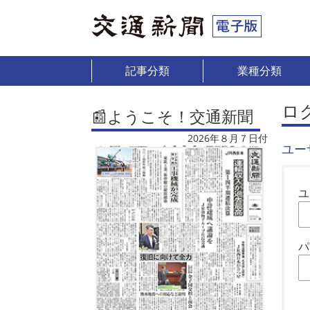
記事分類
業種分類
ロ
📰ようこそ！交通新聞
2026年８月７日付
ユー
ユ
パ