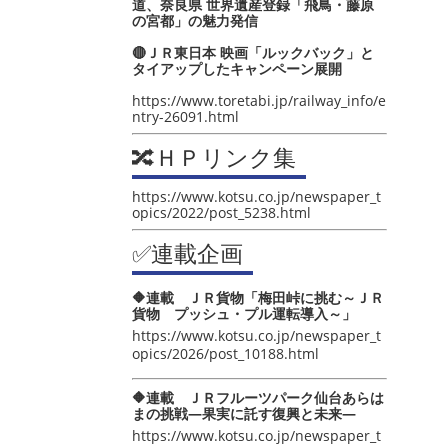
道、奈良県 世界遺産登録「飛鳥・藤原
の宮都」の魅力発信
🔴ＪＲ東日本 映画「ルックバック」と
タイアップしたキャンペーン展開
https://www.toretabi.jp/railway_info/e
ntry-26091.html
🔀ＨＰリンク集
https://www.kotsu.co.jp/newspaper_t
opics/2022/post_5238.html
✅連載企画
🔶連載 ＪＲ貨物「梅田峠に挑む～ＪＲ
貨物 プッシュ・プル運転導入～」
https://www.kotsu.co.jp/newspaper_t
opics/2026/post_10188.html
🔶連載 ＪＲフルーツパーク仙台あらは
まの挑戦―果実に託す復興と未来―
https://www.kotsu.co.jp/newspaper_t