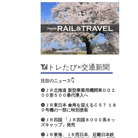
📶トレたび×交通新聞
注目のニュース👇
🔴ＪＲ北海道 新型事業用機関車ＤＤ２
００形５００番代導入へ
🔴ＪＲ東日本 傘寿を迎えるＣ５７ １８
０号機の一部に特別塗装
🔴ＪＲ四国 「ＪＲ四国８０００系キッ
ズキャップ」発売
🔴ＪＲ東海、ＪＲ西日本、近畿日本鉄