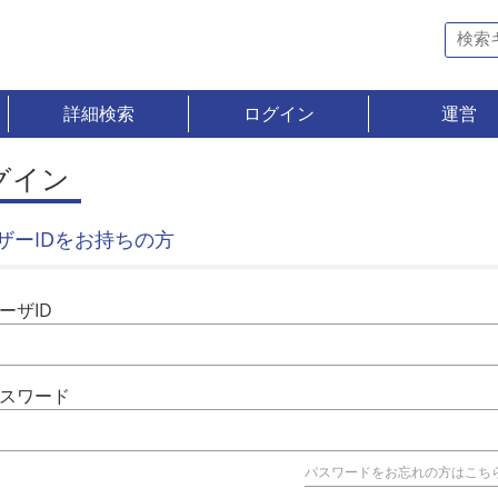
詳細検索
ログイン
運営
グイン
ザーIDをお持ちの方
ーザID
スワード
パスワードをお忘れの方はこち