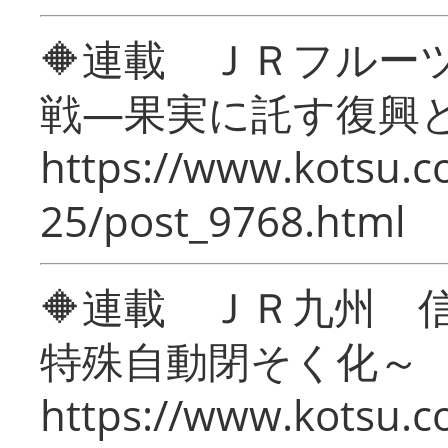
🔶連載 ＪＲフルー
戦―果実に託す復興
https://www.kotsu.c
25/post_9768.html
🔶連載 ＪＲ九州 
特殊自動閉そく化～
https://www.kotsu.c