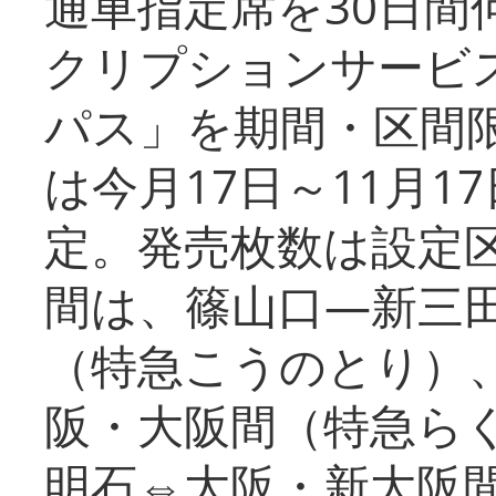
通車指定席を30日間
クリプションサービス
パス」を期間・区間
は今月17日～11月
定。発売枚数は設定
間は、篠山口―新三
（特急こうのとり）
阪・大阪間（特急ら
明石⇔大阪・新大阪