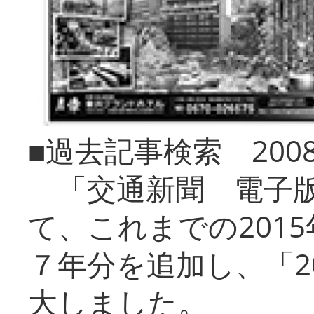
■過去記事検索 20
「交通新聞 電子版
て、これまでの201
７年分を追加し、「2
大しました