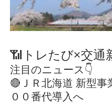
📶トレたび×交通
注目のニュース👇
🔴ＪＲ北海道 新型
００番代導入へ