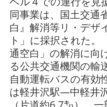
ベル４での運行を見
同事業は、国土交通
白』解消等リ・デザ
ト」に採択された。
通空白」の解消に向
る公共交通機関の輸
自動運転バスの有効
は軽井沢駅―中軽井
（片道約6.7㌔）、