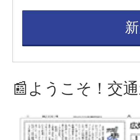
新
📰ようこそ！交