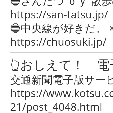
🔵さんたつ ｂｙ 散
https://san-tatsu.jp/
🔵中央線が好きだ。 
https://chuosuki.jp/
👆おしえて！ 電
交通新聞電子版サー
https://www.kotsu.c
21/post_4048.html