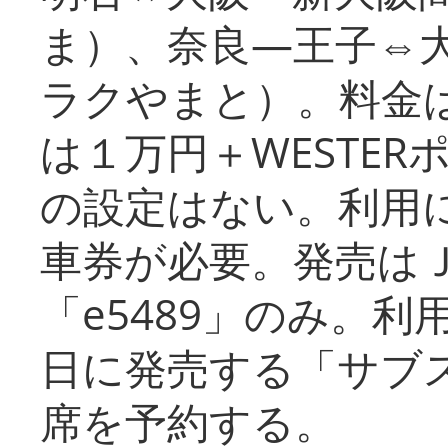
ま）、奈良―王子⇔
ラクやまと）。料金
は１万円＋WESTER
の設定はない。利用
車券が必要。発売は
「e5489」のみ。
日に発売する「サブ
席を予約する。