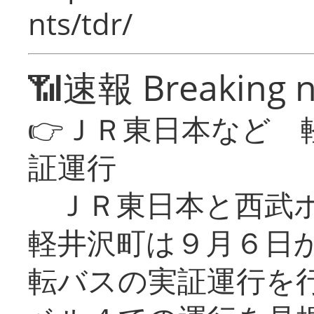
nts/tdr/
📶速報 Breaking 
👉ＪＲ東日本など 
証運行
ＪＲ東日本と西武ホ
軽井沢町は９月６日か
転バスの実証運行を