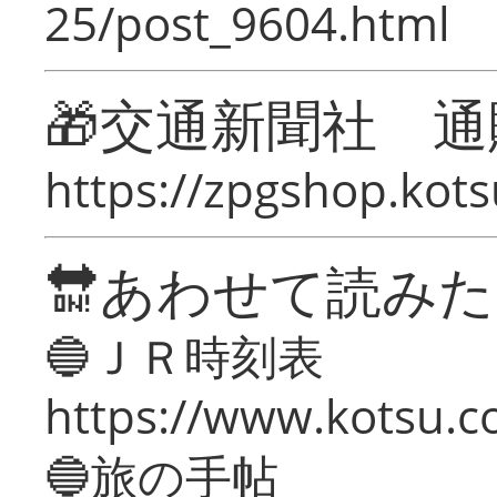
25/post_9604.html
🎁交通新聞社 通
https://zpgshop.kots
🔛あわせて読み
🔵ＪＲ時刻表
https://www.kotsu.co
🔵旅の手帖