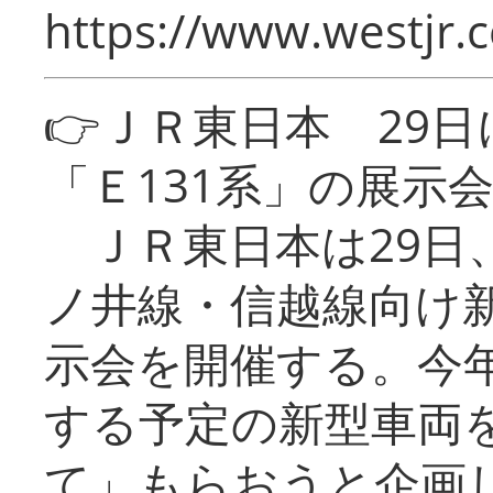
https://www.westjr.c
👉ＪＲ東日本 29
「Ｅ131系」の展示
ＪＲ東日本は29日
ノ井線・信越線向け新
示会を開催する。今
する予定の新型車両
て」もらおうと企画し