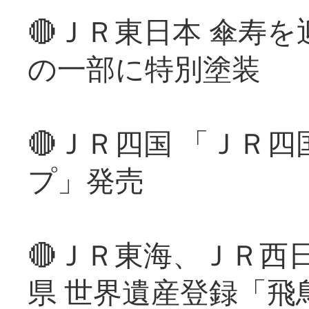
🔴ＪＲ東日本 傘寿
の一部に特別塗装
🔴ＪＲ四国 「ＪＲ
プ」発売
🔴ＪＲ東海、ＪＲ西
県 世界遺産登録「飛