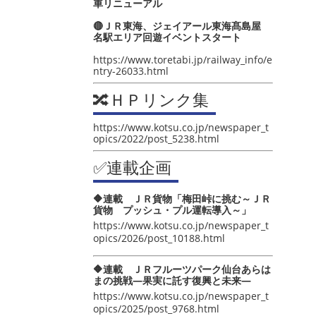
車リニューアル
🔴ＪＲ東海、ジェイアール東海髙島屋
名駅エリア回遊イベントスタート
https://www.toretabi.jp/railway_info/e
ntry-26033.html
🔀ＨＰリンク集
https://www.kotsu.co.jp/newspaper_t
opics/2022/post_5238.html
✅連載企画
🔶連載 ＪＲ貨物「梅田峠に挑む～ＪＲ
貨物 プッシュ・プル運転導入～」
https://www.kotsu.co.jp/newspaper_t
opics/2026/post_10188.html
🔶連載 ＪＲフルーツパーク仙台あらは
まの挑戦―果実に託す復興と未来―
https://www.kotsu.co.jp/newspaper_t
opics/2025/post_9768.html