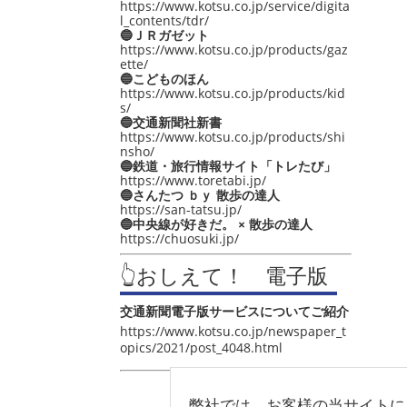
https://www.kotsu.co.jp/service/digita
l_contents/tdr/
🔵ＪＲガゼット
https://www.kotsu.co.jp/products/gaz
ette/
🔵こどものほん
https://www.kotsu.co.jp/products/kid
s/
🔵交通新聞社新書
https://www.kotsu.co.jp/products/shi
nsho/
🔵鉄道・旅行情報サイト「トレたび」
https://www.toretabi.jp/
🔵さんたつ ｂｙ 散歩の達人
https://san-tatsu.jp/
🔵中央線が好きだ。 × 散歩の達人
https://chuosuki.jp/
👆おしえて！ 電子版
交通新聞電子版サービスについてご紹介
https://www.kotsu.co.jp/newspaper_t
opics/2021/post_4048.html
弊社では、お客様の当サイトに