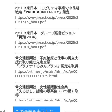
👉ＪＲ東日本 モビリティ事業で中長期
戦略「PRIDE & INTEGRITY」策定
https://www.jreast.co.jp/press/2025/2
0250909_ho03.pdf
👉ＪＲ東日本 グループ経営ビジョン
「勇翔 2034」
https://www.jreast.co.jp/press/2025/2
0250701_ho03.pdf
💖交通新聞社 不妊治療と仕事の両立支
援に取り組む先進企業
「プラチナくるみんプラス」認定を取得
https://prtimes.jp/main/html/rd/p/00
0000121.000050139.html
💖交通新聞社 女性活躍推進企業
「えるぼし」認定の最高位（３つ星）取
得
https://prtimes.jp/main/html/rd/p/00
0000105.000050139.html
ため
この画面を表示しな