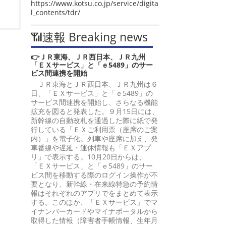
https://www.kotsu.co.jp/service/digita
l_contents/tdr/
📶速報 Breaking news
👉ＪＲ東海、ＪＲ西日本、ＪＲ九州
「ＥＸサービス」と「ｅ5489」のサー
ビス間連携を開始
ＪＲ東海とＪＲ西日本、ＪＲ九州は６
日、「ＥＸサービス」と「ｅ5489」の
サービス間連携を開始し、さらなる機能
拡充を図ると発表した。９月15日には、
新幹線の自動改札を通過した際に紙で発
行している「ＥＸご利用票（座席のご案
内）」を電子化。列車や座席に加え、発
車番線や遅延・運休情報も「ＥＸアプ
リ」で表示する。10月20日からは、
「ＥＸサービス」と「ｅ5489」のサー
ビス間を移動する際のログイン操作が不
要となり、新幹線・在来線特急の予約情
報はそれぞれのアプリでをまとめて表示
する。このほか、「ＥＸサービス」でマ
イナンバーカードやマイナポータルから
取得した情報（障害者手帳情報、生年月