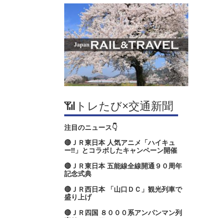
📶トレたび×交通新聞
注目のニュース👇
🔴ＪＲ東日本 人気アニメ「ハイキュ
ー‼」とコラボしたキャンペーン開催
🔴ＪＲ東日本 五能線全線開通９０周年
記念式典
🔴ＪＲ西日本 「山口ＤＣ」観光列車で
盛り上げ
🔴ＪＲ四国 ８０００系アンパンマン列