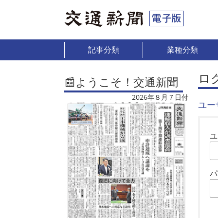
記事分類
業種分類
ロ
📰ようこそ！交通新聞
2026年８月７日付
ユー
ユ
パ