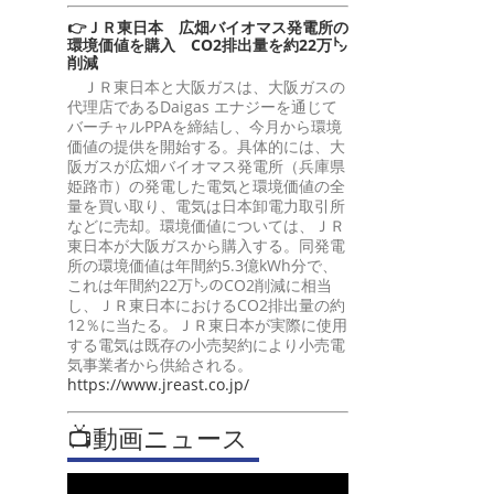
👉ＪＲ東日本 広畑バイオマス発電所の
環境価値を購入 CO2排出量を約22万㌧
削減
ＪＲ東日本と大阪ガスは、大阪ガスの
代理店であるDaigas エナジーを通じて
バーチャルPPAを締結し、今月から環境
価値の提供を開始する。具体的には、大
阪ガスが広畑バイオマス発電所（兵庫県
姫路市）の発電した電気と環境価値の全
量を買い取り、電気は日本卸電力取引所
などに売却。環境価値については、ＪＲ
東日本が大阪ガスから購入する。同発電
所の環境価値は年間約5.3億kWh分で、
これは年間約22万㌧のCO2削減に相当
し、ＪＲ東日本におけるCO2排出量の約
12％に当たる。ＪＲ東日本が実際に使用
する電気は既存の小売契約により小売電
気事業者から供給される。
https://www.jreast.co.jp/
📺動画ニュース