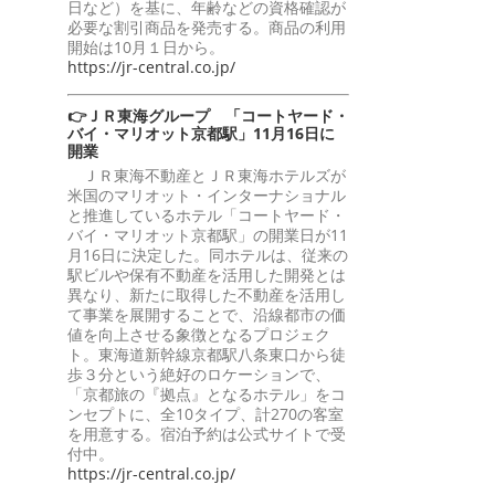
日など）を基に、年齢などの資格確認が
必要な割引商品を発売する。商品の利用
開始は10月１日から。
https://jr-central.co.jp/
👉ＪＲ東海グループ 「コートヤード・
バイ・マリオット京都駅」11月16日に
開業
ＪＲ東海不動産とＪＲ東海ホテルズが
米国のマリオット・インターナショナル
と推進しているホテル「コートヤード・
バイ・マリオット京都駅」の開業日が11
月16日に決定した。同ホテルは、従来の
駅ビルや保有不動産を活用した開発とは
異なり、新たに取得した不動産を活用し
て事業を展開することで、沿線都市の価
値を向上させる象徴となるプロジェク
ト。東海道新幹線京都駅八条東口から徒
歩３分という絶好のロケーションで、
「京都旅の『拠点』となるホテル」をコ
ンセプトに、全10タイプ、計270の客室
を用意する。宿泊予約は公式サイトで受
付中。
https://jr-central.co.jp/