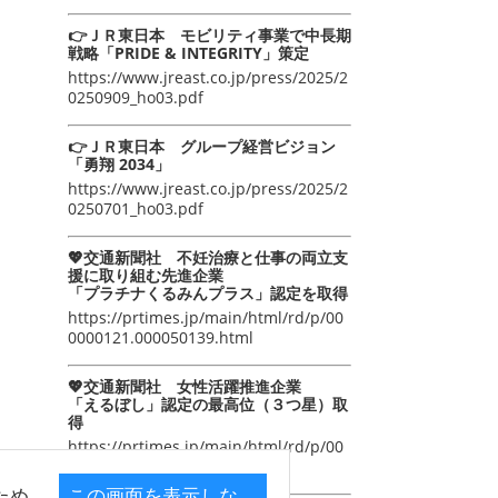
👉ＪＲ東日本 モビリティ事業で中長期
戦略「PRIDE & INTEGRITY」策定
https://www.jreast.co.jp/press/2025/2
0250909_ho03.pdf
👉ＪＲ東日本 グループ経営ビジョン
「勇翔 2034」
https://www.jreast.co.jp/press/2025/2
0250701_ho03.pdf
💖交通新聞社 不妊治療と仕事の両立支
援に取り組む先進企業
「プラチナくるみんプラス」認定を取得
https://prtimes.jp/main/html/rd/p/00
0000121.000050139.html
💖交通新聞社 女性活躍推進企業
「えるぼし」認定の最高位（３つ星）取
得
https://prtimes.jp/main/html/rd/p/00
0000105.000050139.html
ため
この画面を表示しな