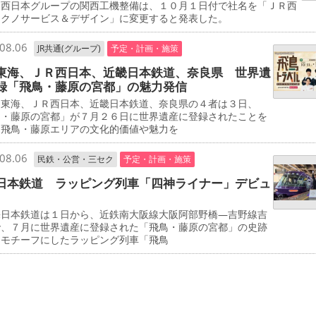
西日本グループの関西工機整備は、１０月１日付で社名を「ＪＲ西
テクノサービス＆デザイン」に変更すると発表した。
08.06
JR共通(グループ)
予定・計画・施策
東海、ＪＲ西日本、近畿日本鉄道、奈良県 世界遺
録「飛鳥・藤原の宮都」の魅力発信
東海、ＪＲ西日本、近畿日本鉄道、奈良県の４者は３日、
鳥・藤原の宮都」が７月２６日に世界遺産に登録されたことを
、飛鳥・藤原エリアの文化的価値や魅力を
08.06
民鉄・公営・三セク
予定・計画・施策
日本鉄道 ラッピング列車「四神ライナー」デビュ
日本鉄道は１日から、近鉄南大阪線大阪阿部野橋―吉野線吉
で、７月に世界遺産に登録された「飛鳥・藤原の宮都」の史跡
をモチーフにしたラッピング列車「飛鳥