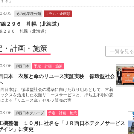
ｎｓｅ」
08.05
その他業種分類
コラム・企画類
前線２９６ 札幌（北海道）
線２９６ 札幌（北海道）
定・計画・施策
一覧を見る
08.06
JR西日本
予定・計画・施策
西日本 衣類と傘のリユース実証実験 循環型社会
へ
西日本は、循環型社会の構築に向けた取り組みとして、古着
ボックスを活用した衣類リユースサービスと、持ち主不明の忘
傘による「リユース傘」セルフ販売の実
08.06
JR西日本グループ
予定・計画・施策
工機整備 １０月に社名を「ＪＲ西日本テクノサービス
ザイン」に変更