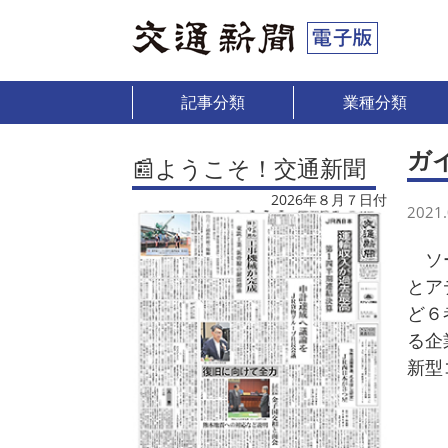
記事分類
業種分類
ガ
📰ようこそ！交通新聞
2026年８月７日付
2021.
ソー
とア
ど６
る企
新型