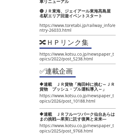
車リニューアル
🔴ＪＲ東海、ジェイアール東海髙島屋
名駅エリア回遊イベントスタート
https://www.toretabi.jp/railway_info/e
ntry-26033.html
🔀ＨＰリンク集
https://www.kotsu.co.jp/newspaper_t
opics/2022/post_5238.html
✅連載企画
🔶連載 ＪＲ貨物「梅田峠に挑む～ＪＲ
貨物 プッシュ・プル運転導入～」
https://www.kotsu.co.jp/newspaper_t
opics/2026/post_10188.html
🔶連載 ＪＲフルーツパーク仙台あらは
まの挑戦―果実に託す復興と未来―
https://www.kotsu.co.jp/newspaper_t
opics/2025/post_9768.html