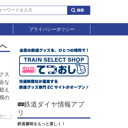
プライバシーポリシー
施へ
クス
会な
超え
模の
🚃鉄道ダイヤ情報アプ
リ
さい
鉄道趣味をもっと楽しく！