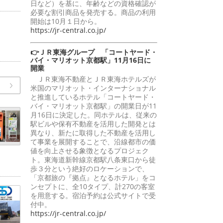
日など）を基に、年齢などの資格確認が
必要な割引商品を発売する。商品の利用
開始は10月１日から。
https://jr-central.co.jp/
👉ＪＲ東海グループ 「コートヤード・
バイ・マリオット京都駅」11月16日に
開業
ＪＲ東海不動産とＪＲ東海ホテルズが
米国のマリオット・インターナショナル
と推進しているホテル「コートヤード・
バイ・マリオット京都駅」の開業日が11
月16日に決定した。同ホテルは、従来の
駅ビルや保有不動産を活用した開発とは
異なり、新たに取得した不動産を活用し
て事業を展開することで、沿線都市の価
値を向上させる象徴となるプロジェク
ト。東海道新幹線京都駅八条東口から徒
歩３分という絶好のロケーションで、
「京都旅の『拠点』となるホテル」をコ
ンセプトに、全10タイプ、計270の客室
を用意する。宿泊予約は公式サイトで受
付中。
https://jr-central.co.jp/