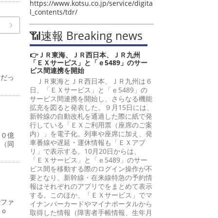
https://www.kotsu.co.jp/service/digita
l_contents/tdr/
📶速報 Breaking news
👉ＪＲ東海、ＪＲ西日本、ＪＲ九州
「ＥＸサービス」と「ｅ5489」のサー
ビス間連携を開始
中だっ
ＪＲ東海とＪＲ西日本、ＪＲ九州は６
日、「ＥＸサービス」と「ｅ5489」の
サービス間連携を開始し、さらなる機能
拡充を図ると発表した。９月15日には、
新幹線の自動改札を通過した際に紙で発
行している「ＥＸご利用票（座席のご案
内）」を電子化。列車や座席に加え、発
１０億
車番線や遅延・運休情報も「ＥＸアプ
円（同
リ」で表示する。10月20日からは、
「ＥＸサービス」と「ｅ5489」のサー
ビス間を移動する際のログイン操作が不
要となり、新幹線・在来線特急の予約情
報はそれぞれのアプリでをまとめて表示
する。このほか、「ＥＸサービス」でマ
でファ
イナンバーカードやマイナポータルから
ｋｙｏ
取得した情報（障害者手帳情報、生年月