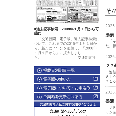
そ
2026.
■過去記事検索 2008年１月１日から可
能に
墨滴
「交通新聞 電子版」過去記事検索に
「令
ついて、これまでの2015年１月１日か
た。
ら、新たに７年分を追加し、「2008年
１月１日から」に拡大しまし
2026.
た。 交通新聞社
２７
連結
８１
７１
2026.
墨滴
ＪＲ
ッシ