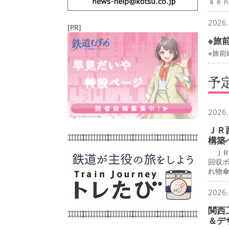
ｓｅ
2026.
[PR]
※旅
※旅前
予
2026.
ＪＲ
構築
ＪＲ
回収
れ物
2026.
関西
＆デ