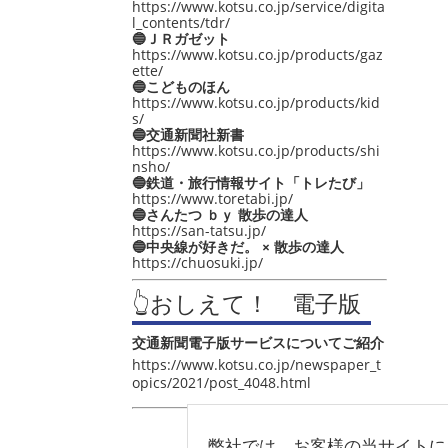
https://www.kotsu.co.jp/service/digita
l_contents/tdr/
🔵ＪＲガゼット
https://www.kotsu.co.jp/products/gaz
ette/
🔵こどものほん
https://www.kotsu.co.jp/products/kid
s/
🔵交通新聞社新書
https://www.kotsu.co.jp/products/shi
nsho/
🔵鉄道・旅行情報サイト「トレたび」
https://www.toretabi.jp/
🔵さんたつ ｂｙ 散歩の達人
https://san-tatsu.jp/
🔵中央線が好きだ。 × 散歩の達人
https://chuosuki.jp/
👆おしえて！ 電子版
交通新聞電子版サービスについてご紹介
https://www.kotsu.co.jp/newspaper_t
opics/2021/post_4048.html
弊社では、お客様の当サイトに