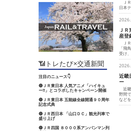
ＪＲ
日本
2026.
ＪＲ
産登
ＪＲ
「飛
受け
📶トレたび×交通新聞
2026.
近畿
注目のニュース👇
ー
🔴ＪＲ東日本 人気アニメ「ハイキュ
近畿
ー‼」とコラボしたキャンペーン開催
野間
など
🔴ＪＲ東日本 五能線全線開通９０周年
記念式典
🔴ＪＲ西日本 「山口ＤＣ」観光列車で
盛り上げ
🔴ＪＲ四国 ８０００系アンパンマン列