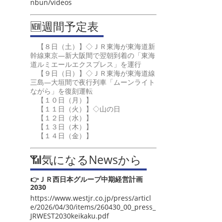
nbun/videos
🆕週間予定表
【８日（土）】◇ＪＲ東海が東海道新
幹線東京―新大阪間で翌朝到着の「東海
道ルミエールエクスプレス」を運行
【９日（日）】◇ＪＲ東海が東海道線
三島―大垣間で夜行列車「ムーンライト
ながら」を復刻運転
【１０日（月）】
【１１日（火）】◇山の日
【１２日（水）】
【１３日（木）】
【１４日（金）】
📶気になるNewsから
👉ＪＲ西日本グループ中期経営計画
2030
https://www.westjr.co.jp/press/articl
e/2026/04/30/items/260430_00_press_
JRWEST2030keikaku.pdf