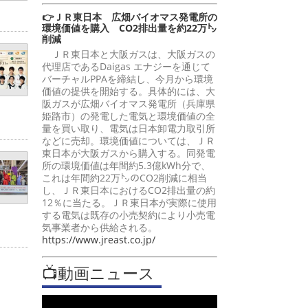
👉ＪＲ東日本 広畑バイオマス発電所の
環境価値を購入 CO2排出量を約22万㌧
削減
ＪＲ東日本と大阪ガスは、大阪ガスの
代理店であるDaigas エナジーを通じて
バーチャルPPAを締結し、今月から環境
価値の提供を開始する。具体的には、大
阪ガスが広畑バイオマス発電所（兵庫県
姫路市）の発電した電気と環境価値の全
量を買い取り、電気は日本卸電力取引所
などに売却。環境価値については、ＪＲ
東日本が大阪ガスから購入する。同発電
所の環境価値は年間約5.3億kWh分で、
これは年間約22万㌧のCO2削減に相当
し、ＪＲ東日本におけるCO2排出量の約
12％に当たる。ＪＲ東日本が実際に使用
する電気は既存の小売契約により小売電
気事業者から供給される。
https://www.jreast.co.jp/
📺動画ニュース