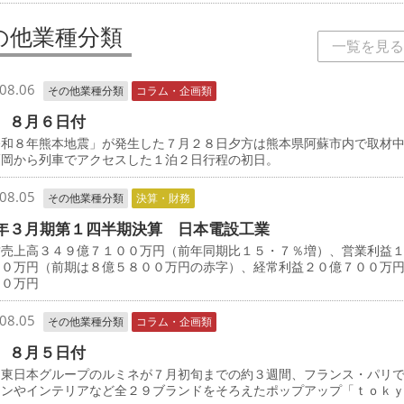
の他業種分類
一覧を見る
08.06
その他業種分類
コラム・企画類
 ８月６日付
和８年熊本地震」が発生した７月２８日夕方は熊本県阿蘇市内で取材
福岡から列車でアクセスした１泊２日行程の初日。
08.05
その他業種分類
決算・財務
年３月期第１四半期決算 日本電設工業
売上高３４９億７１００万円（前年同期比１５・７％増）、営業利益
００万円（前期は８億５８００万円の赤字）、経常利益２０億７００万
００万円
08.05
その他業種分類
コラム・企画類
 ８月５日付
東日本グループのルミネが７月初旬までの約３週間、フランス・パリ
ョンやインテリアなど全２９ブランドをそろえたポップアップ「ｔｏ