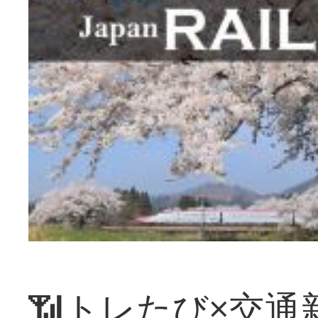
📶トレたび×交通