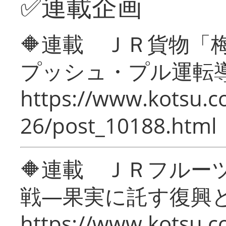
✅連載企画
🔶連載 ＪＲ貨物
プッシュ・プル運転
https://www.kotsu.c
26/post_10188.html
🔶連載 ＪＲフルー
戦―果実に託す復興
https://www.kotsu.c