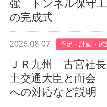
強 トンネル保守工
の完成式
2026.08.07
予定・計画・施
ＪＲ九州 古宮社長
土交通大臣と面会 
への対応など説明