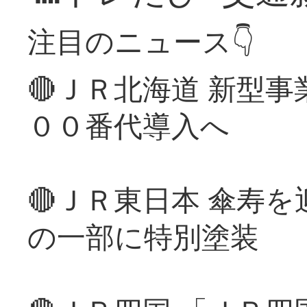
注目のニュース👇
🔴ＪＲ北海道 新型
００番代導入へ
🔴ＪＲ東日本 傘寿
の一部に特別塗装