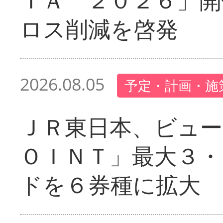
ロス削減を啓発
2026.08.05
予定・計画・施
ＪＲ東日本、ビュー
ＯＩＮＴ」最大３・
ドを６券種に拡大