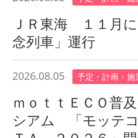
ＪＲ東海 １１月に
念列車」運行
2026.08.05
予定・計画・施
ｍｏｔｔＥＣＯ普及
シアム 「モッテ
ＴＡ ２０２６」開