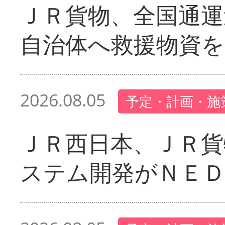
ＪＲ貨物、全国通運
自治体へ救援物資を
2026.08.05
予定・計画・施
ＪＲ西日本、ＪＲ貨
ステム開発がＮＥＤ