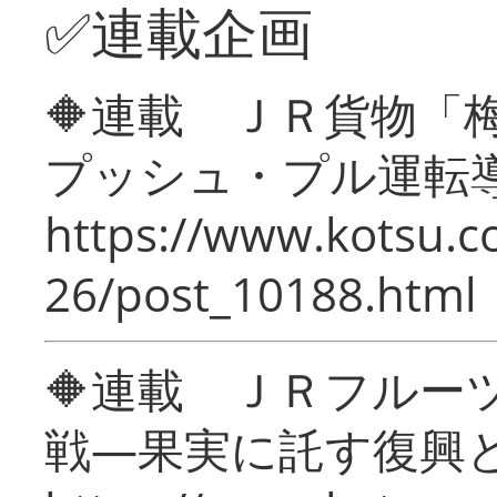
✅連載企画
🔶連載 ＪＲ貨物
プッシュ・プル運転
https://www.kotsu.c
26/post_10188.html
🔶連載 ＪＲフルー
戦―果実に託す復興