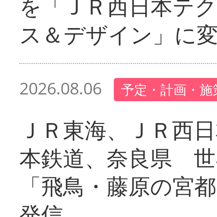
を「ＪＲ西日本テ
ス＆デザイン」に
2026.08.06
予定・計画・施
ＪＲ東海、ＪＲ西日
本鉄道、奈良県 世
「飛鳥・藤原の宮都
発信