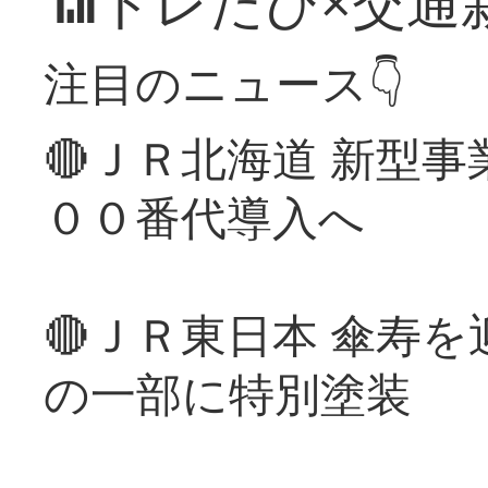
📶トレたび×交通
注目のニュース👇
🔴ＪＲ北海道 新型
００番代導入へ
🔴ＪＲ東日本 傘寿
の一部に特別塗装