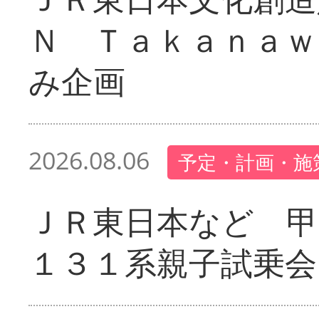
Ｎ Ｔａｋａｎａｗ
み企画
2026.08.06
予定・計画・施
ＪＲ東日本など 甲
１３１系親子試乗会