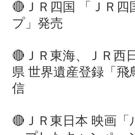
🔴ＪＲ四国 「ＪＲ
プ」発売
🔴ＪＲ東海、ＪＲ西
県 世界遺産登録「飛
信
🔴ＪＲ東日本 映画