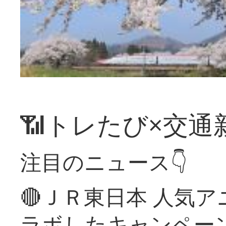
📶トレたび×交通
注目のニュース👇
🔴ＪＲ東日本 人気
ラボしたキャンペー