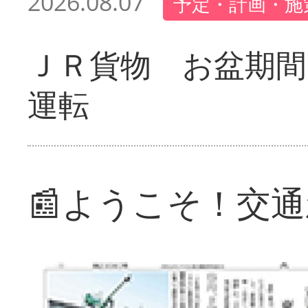
2026.08.07
予定・計画・施
ＪＲ貨物 お盆期間
運転
📰ようこそ！交