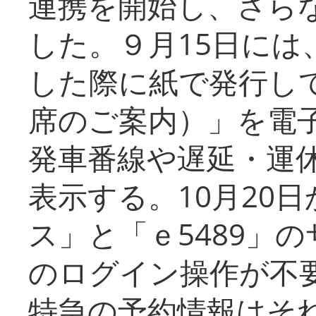
連携を開始し、さら
した。９月15日には
した際に紙で発行し
席のご案内）」を電
発車番線や遅延・運
表示する。10月20
ス」と「ｅ5489」
のログイン操作が不
特急の予約情報はそ