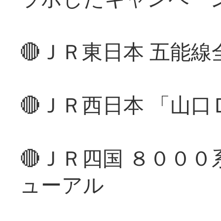
🔴ＪＲ東日本 五能
🔴ＪＲ西日本 「山
🔴ＪＲ四国 ８００
ューアル