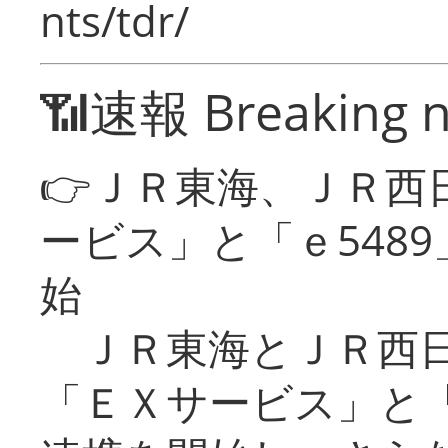
nts/tdr/
📶速報 Breaking 
👉ＪＲ東海、ＪＲ西
ービス」と「ｅ548
始
ＪＲ東海とＪＲ西日
「ＥＸサービス」と「