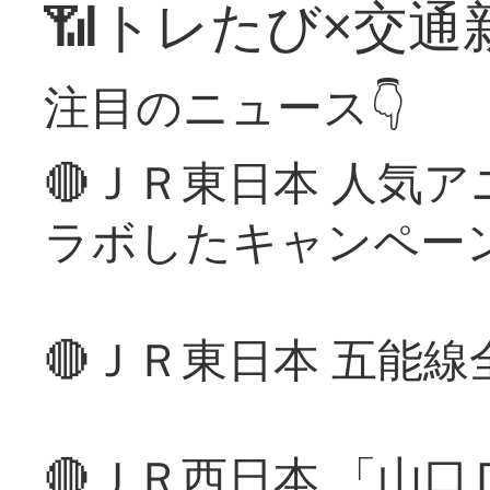
📶トレたび×交通
注目のニュース👇
🔴ＪＲ東日本 人気
ラボしたキャンペー
🔴ＪＲ東日本 五能
🔴ＪＲ西日本 「山