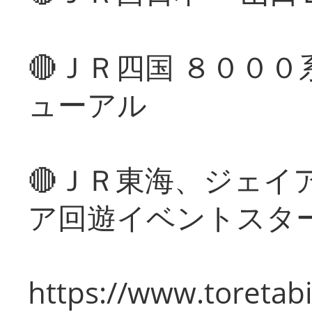
🔴ＪＲ四国 ８００
ューアル
🔴ＪＲ東海、ジェイ
ア回遊イベントスタ
https://www.toretabi