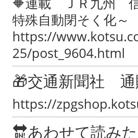
🔶連載 ＪＲ九州 
特殊自動閉そく化～
https://www.kotsu.c
25/post_9604.html
🎁交通新聞社 通
https://zpgshop.kots
🔛あわせて読み