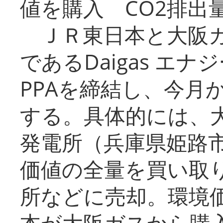
値を購入 CO2排出
ＪＲ東日本と大阪ガ
であるDaigas エ
PPAを締結し、今月
する。具体的には、
発電所（兵庫県姫路
価値の全量を買い取
所などに売却。環境
本が大阪ガスから購