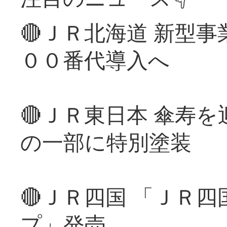
🔴ＪＲ北海道 新型
００番代導入へ
🔴ＪＲ東日本 傘寿
の一部に特別塗装
🔴ＪＲ四国 「ＪＲ
プ」発売