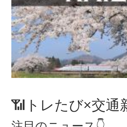
📶トレたび×交通
注目のニュース👇