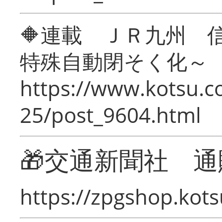
🔶連載 ＪＲ九州 
特殊自動閉そく化～
https://www.kotsu.c
25/post_9604.html
🎁交通新聞社 通
https://zpgshop.kots