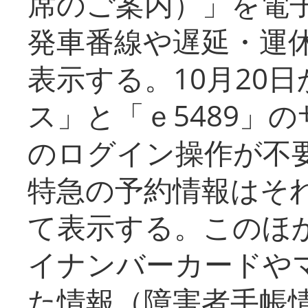
席のご案内）」を電
発車番線や遅延・運
表示する。10月20
ス」と「ｅ5489」
のログイン操作が不
特急の予約情報はそ
て表示する。このほ
イナンバーカードや
た情報（障害者手帳