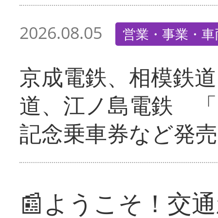
2026.08.05
営業・事業・車
京成電鉄、相模鉄道
道、江ノ島電鉄 「
記念乗車券など発売
📰ようこそ！交