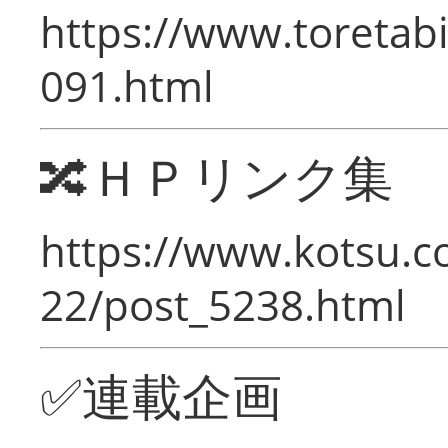
https://www.toretabi
091.html
🔀ＨＰリンク集
https://www.kotsu.c
22/post_5238.html
✅連載企画