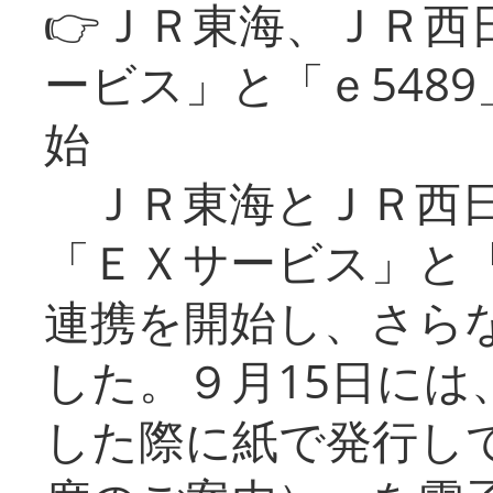
👉ＪＲ東海、ＪＲ西
ービス」と「ｅ548
始
ＪＲ東海とＪＲ西日
「ＥＸサービス」と「
連携を開始し、さら
した。９月15日には
した際に紙で発行し