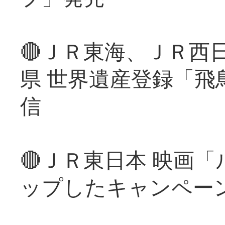
🔴ＪＲ東海、ＪＲ西
県 世界遺産登録「飛
信
🔴ＪＲ東日本 映画
ップしたキャンペー