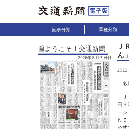
記事分類
業種分類
Ｊ
📰ようこそ！交通新聞
ん
2026年８月７日付
2022.
多彩
ＪＲ
日９
ーシ
ＮＥ
公式