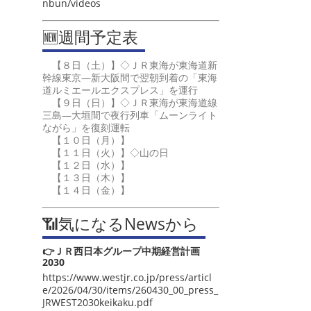
nbun/videos
🆕週間予定表
【８日（土）】◇ＪＲ東海が東海道新
幹線東京―新大阪間で翌朝到着の「東海
道ルミエールエクスプレス」を運行
【９日（日）】◇ＪＲ東海が東海道線
三島―大垣間で夜行列車「ムーンライト
ながら」を復刻運転
【１０日（月）】
【１１日（火）】◇山の日
【１２日（水）】
【１３日（木）】
【１４日（金）】
📶気になるNewsから
👉ＪＲ西日本グループ中期経営計画
2030
https://www.westjr.co.jp/press/articl
e/2026/04/30/items/260430_00_press_
JRWEST2030keikaku.pdf