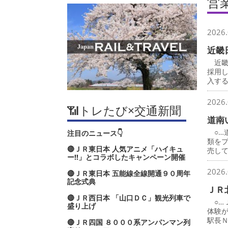
営
2026.
近畿
近畿
採用
入す
2026.
📶トレたび×交通新聞
道南
○…
注目のニュース👇
類を
🔴ＪＲ東日本 人気アニメ「ハイキュ
売し
ー‼」とコラボしたキャンペーン開催
2026.
🔴ＪＲ東日本 五能線全線開通９０周年
記念式典
ＪＲ
🔴ＪＲ西日本 「山口ＤＣ」観光列車で
○…
盛り上げ
体験
駅長
🔴ＪＲ四国 ８０００系アンパンマン列