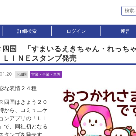
詳細検索
ログイン
運営
Ｒ四国 「すまいるえきちゃん・れっち
」ＬＩＮＥスタンプ発売
01.20
JR四国
営業・事業・車両
な表情２４種
四国はきょう２０
時から、コミュニケ
ョンアプリの「ＬＩ
」で、同社初となる
スタンプを発売す