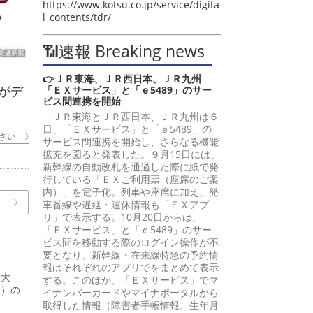
https://www.kotsu.co.jp/service/digita
l_contents/tdr/
📶速報 Breaking news
👉ＪＲ東海、ＪＲ西日本、ＪＲ九州
がデ
「ＥＸサービス」と「ｅ5489」のサー
ビス間連携を開始
ＪＲ東海とＪＲ西日本、ＪＲ九州は６
日、「ＥＸサービス」と「ｅ5489」の
さい
サービス間連携を開始し、さらなる機能
拡充を図ると発表した。９月15日には、
新幹線の自動改札を通過した際に紙で発
行している「ＥＸご利用票（座席のご案
内）」を電子化。列車や座席に加え、発
車番線や遅延・運休情報も「ＥＸアプ
リ」で表示する。10月20日からは、
「ＥＸサービス」と「ｅ5489」のサー
ビス間を移動する際のログイン操作が不
要となり、新幹線・在来線特急の予約情
報はそれぞれのアプリでをまとめて表示
予大
する。このほか、「ＥＸサービス」でマ
間）の
イナンバーカードやマイナポータルから
取得した情報（障害者手帳情報、生年月