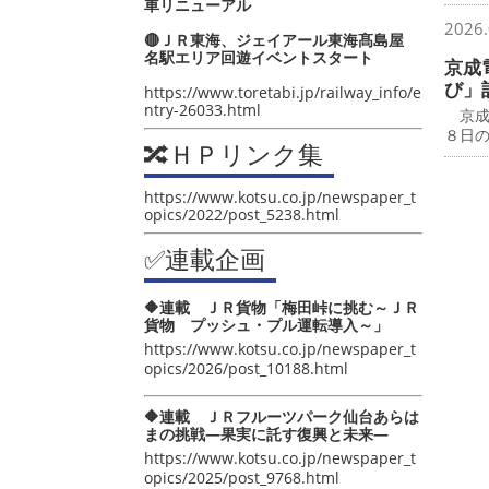
車リニューアル
2026.
🔴ＪＲ東海、ジェイアール東海髙島屋
名駅エリア回遊イベントスタート
京成
び」
https://www.toretabi.jp/railway_info/e
ntry-26033.html
京成
８日
🔀ＨＰリンク集
https://www.kotsu.co.jp/newspaper_t
opics/2022/post_5238.html
✅連載企画
🔶連載 ＪＲ貨物「梅田峠に挑む～ＪＲ
貨物 プッシュ・プル運転導入～」
https://www.kotsu.co.jp/newspaper_t
opics/2026/post_10188.html
🔶連載 ＪＲフルーツパーク仙台あらは
まの挑戦―果実に託す復興と未来―
https://www.kotsu.co.jp/newspaper_t
opics/2025/post_9768.html