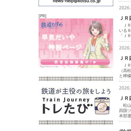
2026.
[PR]
ＪＲ
ＪＲ
いる
「Ｊ
2026.
ＪＲ
ＪＲ
（高
と檸
2026.
ＪＲ
松山
四国
本部