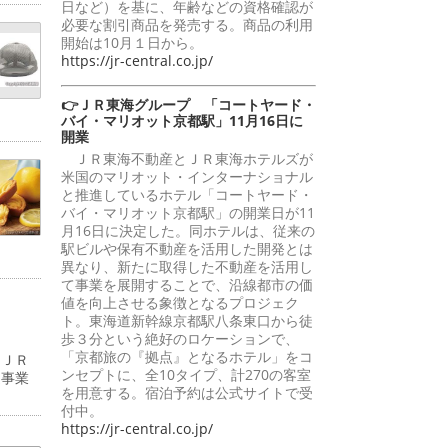
日など）を基に、年齢などの資格確認が
必要な割引商品を発売する。商品の利用
開始は10月１日から。
https://jr-central.co.jp/
👉ＪＲ東海グループ 「コートヤード・
バイ・マリオット京都駅」11月16日に
開業
ＪＲ東海不動産とＪＲ東海ホテルズが
米国のマリオット・インターナショナル
と推進しているホテル「コートヤード・
バイ・マリオット京都駅」の開業日が11
月16日に決定した。同ホテルは、従来の
駅ビルや保有不動産を活用した開発とは
異なり、新たに取得した不動産を活用し
て事業を展開することで、沿線都市の価
値を向上させる象徴となるプロジェク
ト。東海道新幹線京都駅八条東口から徒
歩３分という絶好のロケーションで、
「京都旅の『拠点』となるホテル」をコ
（ＪＲ
ンセプトに、全10タイプ、計270の客室
道事業
を用意する。宿泊予約は公式サイトで受
付中。
https://jr-central.co.jp/