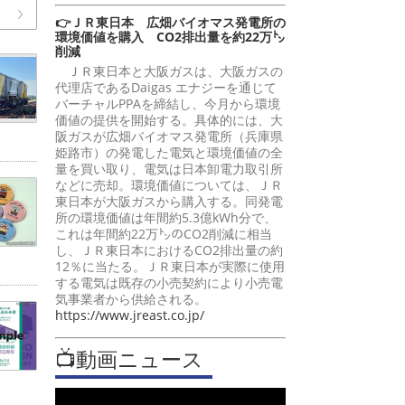
👉ＪＲ東日本 広畑バイオマス発電所の
環境価値を購入 CO2排出量を約22万㌧
削減
ＪＲ東日本と大阪ガスは、大阪ガスの
代理店であるDaigas エナジーを通じて
バーチャルPPAを締結し、今月から環境
価値の提供を開始する。具体的には、大
阪ガスが広畑バイオマス発電所（兵庫県
姫路市）の発電した電気と環境価値の全
量を買い取り、電気は日本卸電力取引所
などに売却。環境価値については、ＪＲ
東日本が大阪ガスから購入する。同発電
所の環境価値は年間約5.3億kWh分で、
これは年間約22万㌧のCO2削減に相当
し、ＪＲ東日本におけるCO2排出量の約
12％に当たる。ＪＲ東日本が実際に使用
する電気は既存の小売契約により小売電
気事業者から供給される。
https://www.jreast.co.jp/
📺動画ニュース