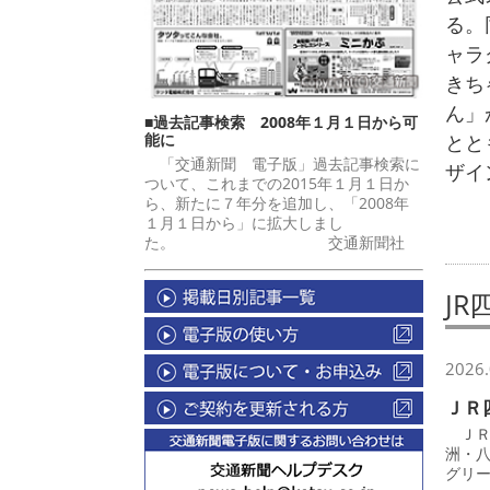
る。
ャラ
きち
ん」
■過去記事検索 2008年１月１日から可
能に
とと
「交通新聞 電子版」過去記事検索に
ザイ
ついて、これまでの2015年１月１日か
ら、新たに７年分を追加し、「2008年
１月１日から」に拡大しまし
た。 交通新聞社
JR
2026.
ＪＲ
ＪＲ
洲・
グリ