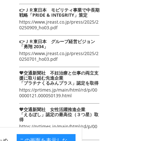
👉ＪＲ東日本 モビリティ事業で中長期
戦略「PRIDE & INTEGRITY」策定
https://www.jreast.co.jp/press/2025/2
0250909_ho03.pdf
👉ＪＲ東日本 グループ経営ビジョン
「勇翔 2034」
https://www.jreast.co.jp/press/2025/2
0250701_ho03.pdf
💖交通新聞社 不妊治療と仕事の両立支
援に取り組む先進企業
「プラチナくるみんプラス」認定を取得
https://prtimes.jp/main/html/rd/p/00
0000121.000050139.html
💖交通新聞社 女性活躍推進企業
「えるぼし」認定の最高位（３つ星）取
得
https://prtimes.jp/main/html/rd/p/00
0000105.000050139.html
ため
この画面を表示しな