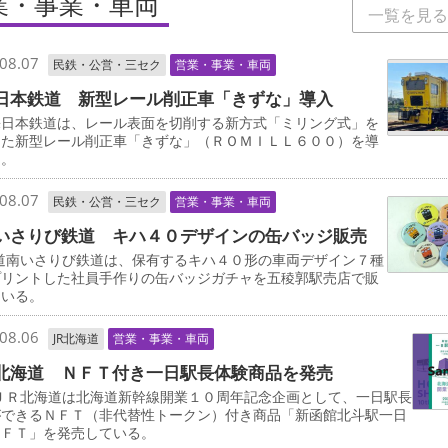
業・事業・車両
一覧を見る
08.07
民鉄・公営・三セク
営業・事業・車両
日本鉄道 新型レール削正車「きずな」導入
日本鉄道は、レール表面を切削する新方式「ミリング式」を
した新型レール削正車「きずな」（ＲＯＭＩＬＬ６００）を導
る。
08.07
民鉄・公営・三セク
営業・事業・車両
いさりび鉄道 キハ４０デザインの缶バッジ販売
道南いさりび鉄道は、保有するキハ４０形の車両デザイン７種
プリントした社員手作りの缶バッジガチャを五稜郭駅売店で販
ている。
08.06
JR北海道
営業・事業・車両
北海道 ＮＦＴ付き一日駅長体験商品を発売
ＪＲ北海道は北海道新幹線開業１０周年記念企画として、一日駅長
ができるＮＦＴ（非代替性トークン）付き商品「新函館北斗駅一日
ＮＦＴ」を発売している。