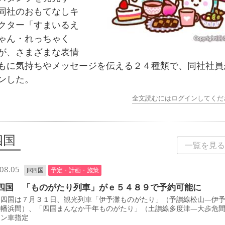
同社のおもてなしキ
クター「すまいるえ
ゃん・れっちゃく
が、さまざまな表情
もに気持ちやメッセージを伝える２４種類で、同社社員
ンした。
全文読むにはログインしてくだ
四国
一覧を見る
08.05
JR四国
予定・計画・施策
四国 「ものがたり列車」がｅ５４８９で予約可能に
四国は７月３１日、観光列車「伊予灘ものがたり」（予讃線松山―伊
八幡浜間）、「四国まんなか千年ものがたり」（土讃線多度津―大歩危
ーン車指定