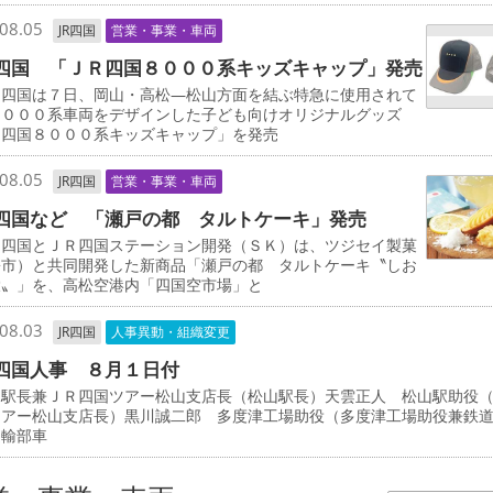
08.05
JR四国
営業・事業・車両
四国 「ＪＲ四国８０００系キッズキャップ」発売
四国は７日、岡山・高松―松山方面を結ぶ特急に使用されて
８０００系車両をデザインした子ども向けオリジナルグッズ
Ｒ四国８０００系キッズキャップ」を発売
08.05
JR四国
営業・事業・車両
四国など 「瀬戸の都 タルトケーキ」発売
四国とＪＲ四国ステーション開発（ＳＫ）は、ツジセイ製菓
松市）と共同開発した新商品「瀬戸の都 タルトケーキ〝しお
檬〟」を、高松空港内「四国空市場」と
08.03
JR四国
人事異動・組織変更
四国人事 ８月１日付
駅長兼ＪＲ四国ツアー松山支店長（松山駅長）天雲正人 松山駅助役
ツアー松山支店長）黒川誠二郎 多度津工場助役（多度津工場助役兼鉄
運輸部車