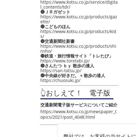
https://www.kotsu.co.jp/service/digita
l_contents/tdr/
🔵ＪＲガゼット
https://www.kotsu.co.jp/products/gaz
ette/
🔵こどものほん
https://www.kotsu.co.jp/products/kid
s/
🔵交通新聞社新書
https://www.kotsu.co.jp/products/shi
nsho/
🔵鉄道・旅行情報サイト「トレたび」
https://www.toretabi.jp/
🔵さんたつ ｂｙ 散歩の達人
https://san-tatsu.jp/
🔵中央線が好きだ。 × 散歩の達人
https://chuosuki.jp/
👆おしえて！ 電子版
交通新聞電子版サービスについてご紹介
https://www.kotsu.co.jp/newspaper_t
opics/2021/post_4048.html
弊社では、お客様の当サイトに