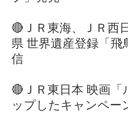
🔴ＪＲ東海、ＪＲ西
県 世界遺産登録「飛
信
🔴ＪＲ東日本 映画
ップしたキャンペー