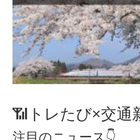
📶トレたび×交通
注目のニュース👇