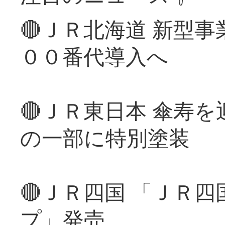
🔴ＪＲ北海道 新型
００番代導入へ
🔴ＪＲ東日本 傘寿
の一部に特別塗装
🔴ＪＲ四国 「ＪＲ
プ」発売