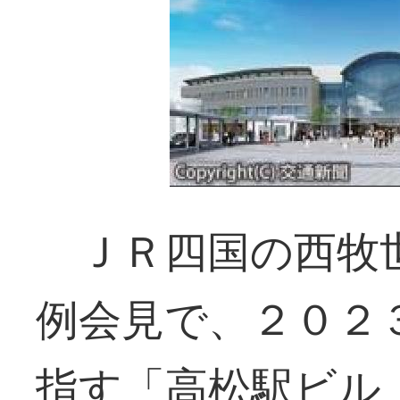
ＪＲ四国の西牧世
例会見で、２０２
指す「高松駅ビル