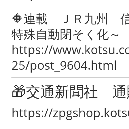
🔶連載 ＪＲ九州 
特殊自動閉そく化～
https://www.kotsu.c
25/post_9604.html
🎁交通新聞社 通
https://zpgshop.kots