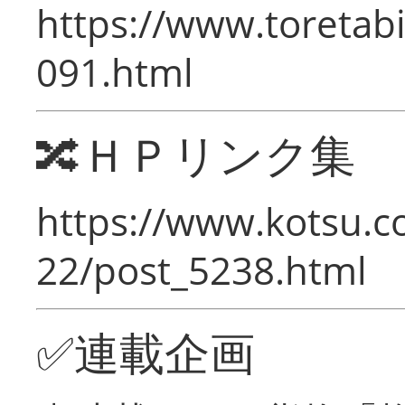
https://www.toretabi
091.html
🔀ＨＰリンク集
https://www.kotsu.c
22/post_5238.html
✅連載企画