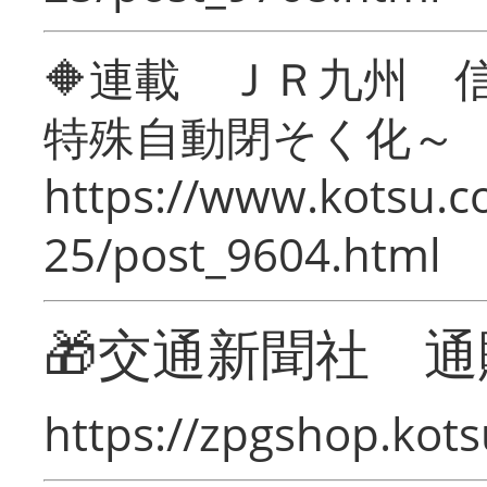
🔶連載 ＪＲ九州 
特殊自動閉そく化～
https://www.kotsu.c
25/post_9604.html
🎁交通新聞社 通
https://zpgshop.kots