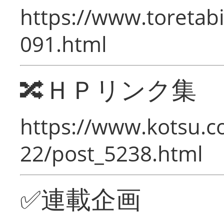
https://www.toretabi
091.html
🔀ＨＰリンク集
https://www.kotsu.c
22/post_5238.html
✅連載企画