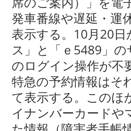
席のご案内）」を電
発車番線や遅延・運
表示する。10月20
ス」と「ｅ5489」
のログイン操作が不
特急の予約情報はそ
て表示する。このほ
イナンバーカードや
た情報（障害者手帳