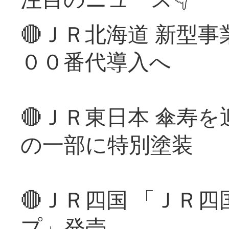
🔴ＪＲ北海道 新型
００番代導入へ
🔴ＪＲ東日本 傘寿
の一部に特別塗装
🔴ＪＲ四国 「ＪＲ
プ」発売