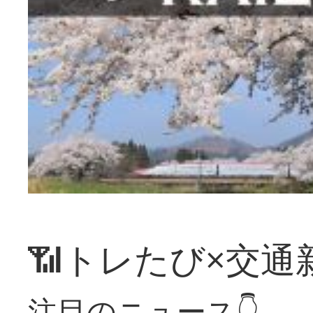
📶トレたび×交通
注目のニュース👇