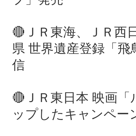
🔴ＪＲ東海、ＪＲ西
県 世界遺産登録「飛
信
🔴ＪＲ東日本 映画
ップしたキャンペー