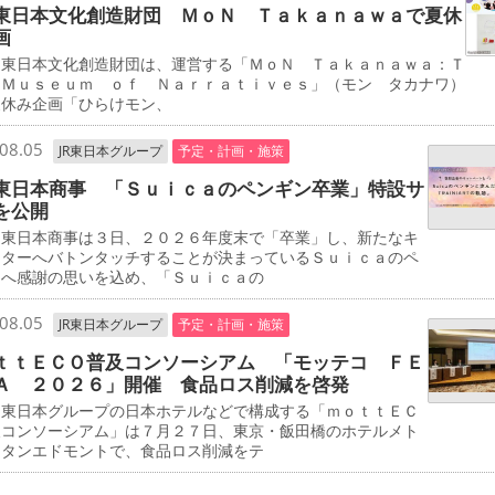
東日本文化創造財団 ＭｏＮ Ｔａｋａｎａｗａで夏休
画
東日本文化創造財団は、運営する「ＭｏＮ Ｔａｋａｎａｗａ：Ｔ
 Ｍｕｓｅｕｍ ｏｆ Ｎａｒｒａｔｉｖｅｓ」（モン タカナワ）
夏休み企画「ひらけモン、
08.05
JR東日本グループ
予定・計画・施策
東日本商事 「Ｓｕｉｃａのペンギン卒業」特設サ
を公開
東日本商事は３日、２０２６年度末で「卒業」し、新たなキ
クターへバトンタッチすることが決まっているＳｕｉｃａのペ
ンへ感謝の思いを込め、「Ｓｕｉｃａの
08.05
JR東日本グループ
予定・計画・施策
ｔｔＥＣＯ普及コンソーシアム 「モッテコ ＦＥ
Ａ ２０２６」開催 食品ロス削減を啓発
東日本グループの日本ホテルなどで構成する「ｍｏｔｔＥＣ
及コンソーシアム」は７月２７日、東京・飯田橋のホテルメト
リタンエドモントで、食品ロス削減をテ