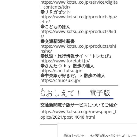
https://www.kotsu.co.jp/service/digita
l_contents/tdr/
🔵ＪＲガゼット
https://www.kotsu.co.jp/products/gaz
ette/
🔵こどものほん
https://www.kotsu.co.jp/products/kid
s/
🔵交通新聞社新書
https://www.kotsu.co.jp/products/shi
nsho/
🔵鉄道・旅行情報サイト「トレたび」
https://www.toretabi.jp/
🔵さんたつ ｂｙ 散歩の達人
https://san-tatsu.jp/
🔵中央線が好きだ。 × 散歩の達人
https://chuosuki.jp/
👆おしえて！ 電子版
交通新聞電子版サービスについてご紹介
https://www.kotsu.co.jp/newspaper_t
opics/2021/post_4048.html
弊社では、お客様の当サイトに