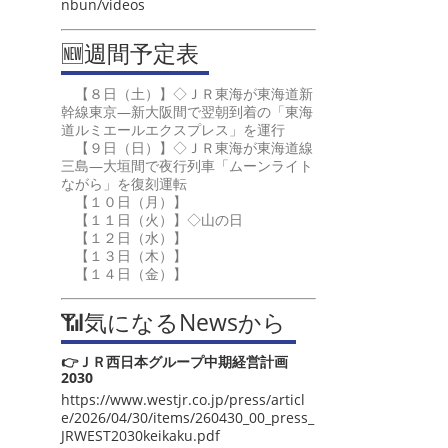
nbun/videos
🆕週間予定表
【８日（土）】◇ＪＲ東海が東海道新
幹線東京―新大阪間で翌朝到着の「東海
道ルミエールエクスプレス」を運行
【９日（日）】◇ＪＲ東海が東海道線
三島―大垣間で夜行列車「ムーンライト
ながら」を復刻運転
【１０日（月）】
【１１日（火）】◇山の日
【１２日（水）】
【１３日（木）】
【１４日（金）】
📶気になるNewsから
👉ＪＲ西日本グループ中期経営計画
2030
https://www.westjr.co.jp/press/articl
e/2026/04/30/items/260430_00_press_
JRWEST2030keikaku.pdf