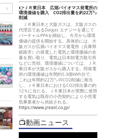
👉ＪＲ東日本 広畑バイオマス発電所の
環境価値を購入 CO2排出量を約22万㌧
削減
ＪＲ東日本と大阪ガスは、大阪ガスの
代理店であるDaigas エナジーを通じて
バーチャルPPAを締結し、今月から環境
価値の提供を開始する。具体的には、大
阪ガスが広畑バイオマス発電所（兵庫県
姫路市）の発電した電気と環境価値の全
量を買い取り、電気は日本卸電力取引所
などに売却。環境価値については、ＪＲ
東日本が大阪ガスから購入する。同発電
所の環境価値は年間約5.3億kWh分で、
これは年間約22万㌧のCO2削減に相当
し、ＪＲ東日本におけるCO2排出量の約
12％に当たる。ＪＲ東日本が実際に使用
する電気は既存の小売契約により小売電
気事業者から供給される。
https://www.jreast.co.jp/
📺動画ニュース