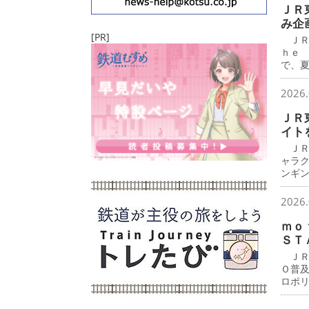
ＪＲ
み企
[PR]
ＪＲ
ｈｅ
で、
2026.
ＪＲ
イト
ＪＲ
ャラ
ンギ
2026.
ｍｏ
ＳＴ
ＪＲ
Ｏ普
ロポ