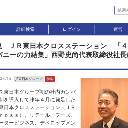
詳細検索
ログイン
運営
集 ＪＲ東日本クロスステーション 「４
パニーの力結集」西野史尚代表取締役社長
く
03.16
JR東日本グループ
特集
東日本グループ初の社内カンパ
制を導入して昨年４月に発足した
東日本クロスステーション（ＪＲ
ｒｏｓｓ）。リテール、フーズ、
ータービジネス、デベロップメン