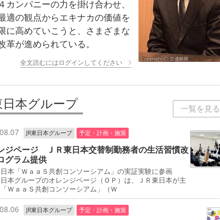
４カンパニーの力を掛け合わせ、
最適の観点からエキナカの価値を
限に高めていこうと、さまざまな
改革が進められている。
全文読むにはログインしてください
R東日本グループ
一覧を見る
08.07
JR東日本グループ
予定・計画・施策
ンジページ ＪＲ東日本交替制勤務者の生活習慣改
ログラム提供
東日本「ＷａａＳ共創コンソーシアム」の実証実験に参画
東日本グループのオレンジページ（ＯＰ）は、ＪＲ東日本が主
る「ＷａａＳ共創コンソーシアム」（Ｗ
08.06
JR東日本グループ
予定・計画・施策