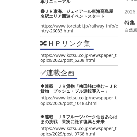
車リニューアル
🔴ＪＲ東海、ジェイアール東海髙島屋
2026.
名駅エリア回遊イベントスタート
特集
https://www.toretabi.jp/railway_info/e
自然
ntry-26033.html
🔀ＨＰリンク集
https://www.kotsu.co.jp/newspaper_t
opics/2022/post_5238.html
✅連載企画
🔶連載 ＪＲ貨物「梅田峠に挑む～ＪＲ
貨物 プッシュ・プル運転導入～」
https://www.kotsu.co.jp/newspaper_t
opics/2026/post_10188.html
🔶連載 ＪＲフルーツパーク仙台あらは
まの挑戦―果実に託す復興と未来―
https://www.kotsu.co.jp/newspaper_t
opics/2025/post_9768.html