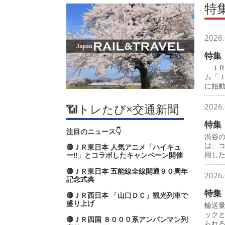
特
2026.
特集
ＪＲ
ム「
に始
📶トレたび×交通新聞
2026.
特集
注目のニュース👇
渋谷
は、
🔴ＪＲ東日本 人気アニメ「ハイキュ
用し
ー‼」とコラボしたキャンペーン開催
🔴ＪＲ東日本 五能線全線開通９０周年
2026.
記念式典
特集
🔴ＪＲ西日本 「山口ＤＣ」観光列車で
盛り上げ
輸送
ック
🔴ＪＲ四国 ８０００系アンパンマン列
られ