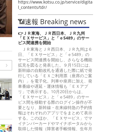
https://www.kotsu.co.jp/service/digita
l_contents/tdr/
📶速報 Breaking news
👉ＪＲ東海、ＪＲ西日本、ＪＲ九州
「ＥＸサービス」と「ｅ5489」のサー
ビス間連携を開始
ＪＲ東海とＪＲ西日本、ＪＲ九州は６
日、「ＥＸサービス」と「ｅ5489」の
サービス間連携を開始し、さらなる機能
拡充を図ると発表した。９月15日には、
新幹線の自動改札を通過した際に紙で発
行している「ＥＸご利用票（座席のご案
内）」を電子化。列車や座席に加え、発
車番線や遅延・運休情報も「ＥＸアプ
リ」で表示する。10月20日からは、
「ＥＸサービス」と「ｅ5489」のサー
ビス間を移動する際のログイン操作が不
要となり、新幹線・在来線特急の予約情
報はそれぞれのアプリでをまとめて表示
する。このほか、「ＥＸサービス」でマ
イナンバーカードやマイナポータルから
取得した情報（障害者手帳情報、生年月