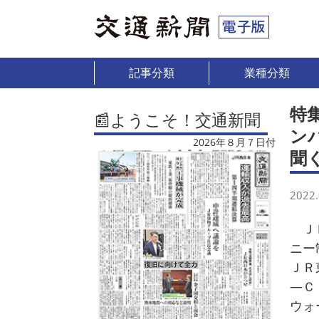
記事分類
業種分類
特
📰ようこそ！交通新聞
ン
2026年８月７日付
聞
2022.
ＪＲ
ニー
ＪＲ
―Ｃ
ウォ