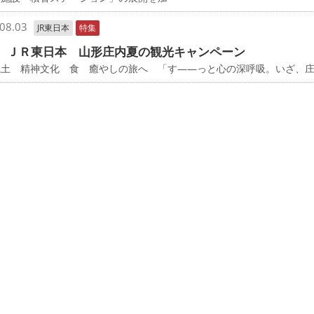
08.03
JR東日本
特集
 ＪＲ東日本 山形庄内夏の観光キャンペーン
風土 精神文化 食 癒やしの旅へ 「す――っと心の深呼吸。いざ、