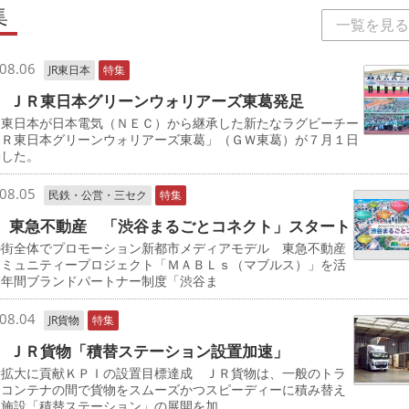
集
一覧を見る
08.06
JR東日本
特集
 ＪＲ東日本グリーンウォリアーズ東葛発足
東日本が日本電気（ＮＥＣ）から継承した新たなラグビーチー
ＪＲ東日本グリーンウォリアーズ東葛」（ＧＷ東葛）が７月１日
動した。
08.05
民鉄・公営・三セク
特集
 東急不動産 「渋谷まるごとコネクト」スタート
の街全体でプロモーション新都市メディアモデル 東急不動産
コミュニティープロジェクト「ＭＡＢＬｓ（マブルス）」を活
た年間ブランドパートナー制度「渋谷ま
08.04
JR貨物
特集
 ＪＲ貨物「積替ステーション設置加速」
量拡大に貢献ＫＰＩの設置目標達成 ＪＲ貨物は、一般のトラ
とコンテナの間で貨物をスムーズかつスピーディーに積み替え
る施設「積替ステーション」の展開を加