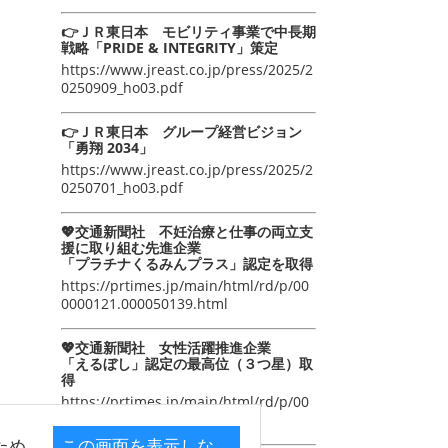
👉ＪＲ東日本 モビリティ事業で中長期
戦略「PRIDE & INTEGRITY」策定
https://www.jreast.co.jp/press/2025/2
0250909_ho03.pdf
👉ＪＲ東日本 グループ経営ビジョン
「勇翔 2034」
https://www.jreast.co.jp/press/2025/2
0250701_ho03.pdf
💖交通新聞社 不妊治療と仕事の両立支
援に取り組む先進企業
「プラチナくるみんプラス」認定を取得
https://prtimes.jp/main/html/rd/p/00
0000121.000050139.html
💖交通新聞社 女性活躍推進企業
「えるぼし」認定の最高位（３つ星）取
得
https://prtimes.jp/main/html/rd/p/00
0000105.000050139.html
ため
この画面を表示しな