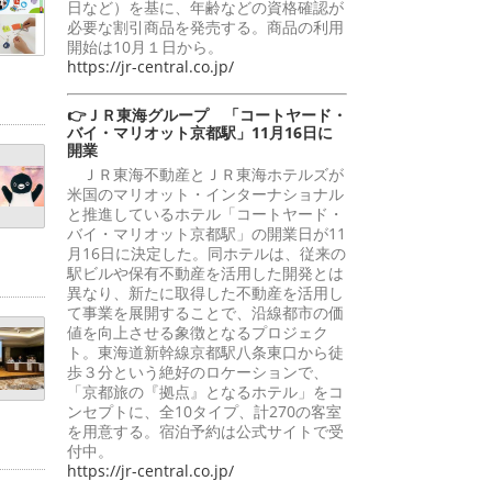
日など）を基に、年齢などの資格確認が
必要な割引商品を発売する。商品の利用
開始は10月１日から。
https://jr-central.co.jp/
👉ＪＲ東海グループ 「コートヤード・
バイ・マリオット京都駅」11月16日に
開業
ＪＲ東海不動産とＪＲ東海ホテルズが
米国のマリオット・インターナショナル
と推進しているホテル「コートヤード・
バイ・マリオット京都駅」の開業日が11
月16日に決定した。同ホテルは、従来の
駅ビルや保有不動産を活用した開発とは
異なり、新たに取得した不動産を活用し
て事業を展開することで、沿線都市の価
値を向上させる象徴となるプロジェク
ト。東海道新幹線京都駅八条東口から徒
歩３分という絶好のロケーションで、
「京都旅の『拠点』となるホテル」をコ
ンセプトに、全10タイプ、計270の客室
を用意する。宿泊予約は公式サイトで受
付中。
https://jr-central.co.jp/