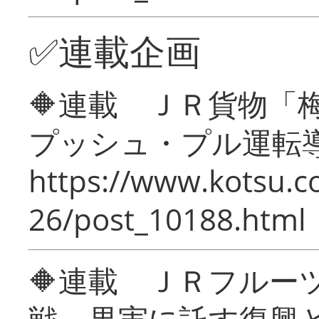
✅連載企画
🔶連載 ＪＲ貨物
プッシュ・プル運転
https://www.kotsu.c
26/post_10188.html
🔶連載 ＪＲフルー
戦―果実に託す復興