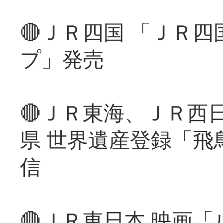
🔴ＪＲ四国 「ＪＲ
プ」発売
🔴ＪＲ東海、ＪＲ西
県 世界遺産登録「飛
信
🔴ＪＲ東日本 映画