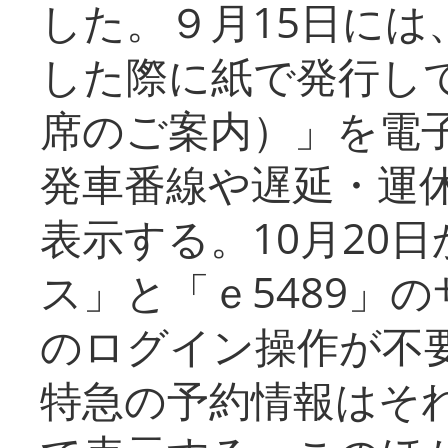
した。９月15日には
した際に紙で発行し
席のご案内）」を電
発車番線や遅延・運
表示する。10月20
ス」と「ｅ5489」
のログイン操作が不
特急の予約情報はそ