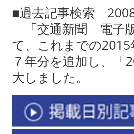
■過去記事検索 20
「交通新聞 電子版
て、これまでの201
７年分を追加し、「2
大しました