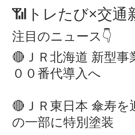
📶トレたび×交通
注目のニュース👇
🔴ＪＲ北海道 新型
００番代導入へ
🔴ＪＲ東日本 傘寿
の一部に特別塗装