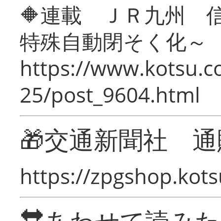
🔶連載 ＪＲ九州 
特殊自動閉そく化～
https://www.kotsu.c
25/post_9604.html
🎁交通新聞社 通
https://zpgshop.kots