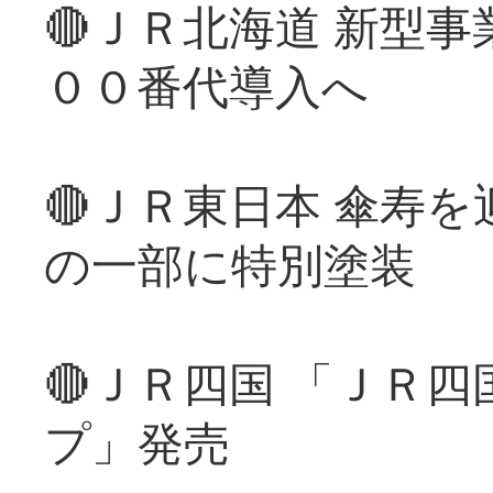
🔴ＪＲ北海道 新型
００番代導入へ
🔴ＪＲ東日本 傘寿
の一部に特別塗装
🔴ＪＲ四国 「ＪＲ
プ」発売