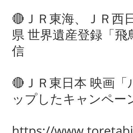
🔴ＪＲ東海、ＪＲ西
県 世界遺産登録「飛
信
🔴ＪＲ東日本 映画
ップしたキャンペー
https://www.toretabi