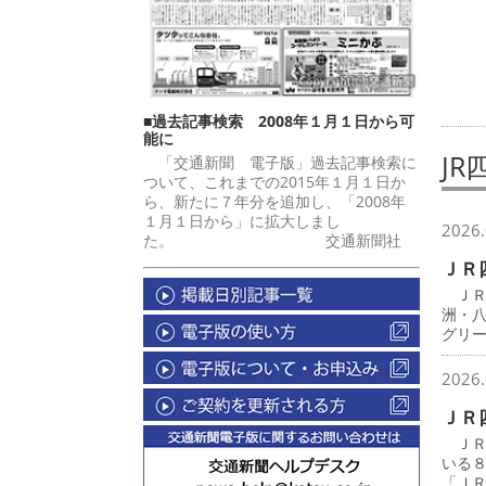
■過去記事検索 2008年１月１日から可
能に
JR
「交通新聞 電子版」過去記事検索に
ついて、これまでの2015年１月１日か
ら、新たに７年分を追加し、「2008年
１月１日から」に拡大しまし
2026.
た。 交通新聞社
ＪＲ
ＪＲ
洲・
グリ
2026.
ＪＲ
ＪＲ
いる
「Ｊ