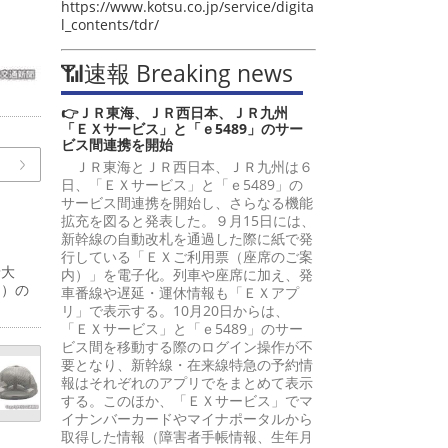
https://www.kotsu.co.jp/service/digita
l_contents/tdr/
📶速報 Breaking news
👉ＪＲ東海、ＪＲ西日本、ＪＲ九州
「ＥＸサービス」と「ｅ5489」のサー
ビス間連携を開始
ＪＲ東海とＪＲ西日本、ＪＲ九州は６
日、「ＥＸサービス」と「ｅ5489」の
サービス間連携を開始し、さらなる機能
拡充を図ると発表した。９月15日には、
新幹線の自動改札を通過した際に紙で発
行している「ＥＸご利用票（座席のご案
予大
内）」を電子化。列車や座席に加え、発
間）の
車番線や遅延・運休情報も「ＥＸアプ
リ」で表示する。10月20日からは、
「ＥＸサービス」と「ｅ5489」のサー
ビス間を移動する際のログイン操作が不
要となり、新幹線・在来線特急の予約情
報はそれぞれのアプリでをまとめて表示
する。このほか、「ＥＸサービス」でマ
イナンバーカードやマイナポータルから
取得した情報（障害者手帳情報、生年月