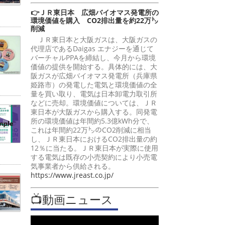
👉ＪＲ東日本 広畑バイオマス発電所の
環境価値を購入 CO2排出量を約22万㌧
削減
ＪＲ東日本と大阪ガスは、大阪ガスの
代理店であるDaigas エナジーを通じて
バーチャルPPAを締結し、今月から環境
価値の提供を開始する。具体的には、大
阪ガスが広畑バイオマス発電所（兵庫県
姫路市）の発電した電気と環境価値の全
量を買い取り、電気は日本卸電力取引所
などに売却。環境価値については、ＪＲ
東日本が大阪ガスから購入する。同発電
所の環境価値は年間約5.3億kWh分で、
これは年間約22万㌧のCO2削減に相当
し、ＪＲ東日本におけるCO2排出量の約
12％に当たる。ＪＲ東日本が実際に使用
する電気は既存の小売契約により小売電
気事業者から供給される。
https://www.jreast.co.jp/
📺動画ニュース