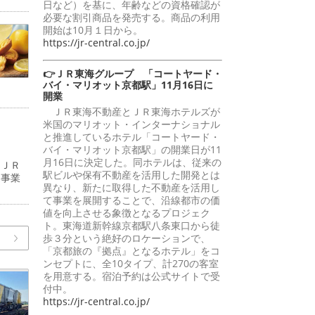
日など）を基に、年齢などの資格確認が
必要な割引商品を発売する。商品の利用
開始は10月１日から。
https://jr-central.co.jp/
👉ＪＲ東海グループ 「コートヤード・
バイ・マリオット京都駅」11月16日に
開業
ＪＲ東海不動産とＪＲ東海ホテルズが
米国のマリオット・インターナショナル
と推進しているホテル「コートヤード・
バイ・マリオット京都駅」の開業日が11
月16日に決定した。同ホテルは、従来の
（ＪＲ
駅ビルや保有不動産を活用した開発とは
道事業
異なり、新たに取得した不動産を活用し
て事業を展開することで、沿線都市の価
値を向上させる象徴となるプロジェク
ト。東海道新幹線京都駅八条東口から徒
歩３分という絶好のロケーションで、
「京都旅の『拠点』となるホテル」をコ
ンセプトに、全10タイプ、計270の客室
を用意する。宿泊予約は公式サイトで受
付中。
https://jr-central.co.jp/