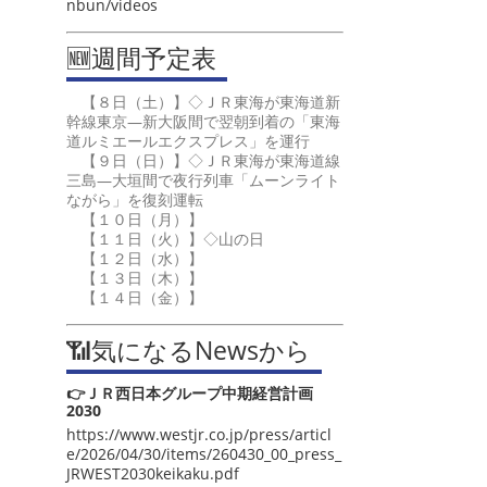
nbun/videos
🆕週間予定表
【８日（土）】◇ＪＲ東海が東海道新
幹線東京―新大阪間で翌朝到着の「東海
道ルミエールエクスプレス」を運行
【９日（日）】◇ＪＲ東海が東海道線
三島―大垣間で夜行列車「ムーンライト
ながら」を復刻運転
【１０日（月）】
【１１日（火）】◇山の日
【１２日（水）】
【１３日（木）】
【１４日（金）】
📶気になるNewsから
👉ＪＲ西日本グループ中期経営計画
2030
https://www.westjr.co.jp/press/articl
e/2026/04/30/items/260430_00_press_
JRWEST2030keikaku.pdf