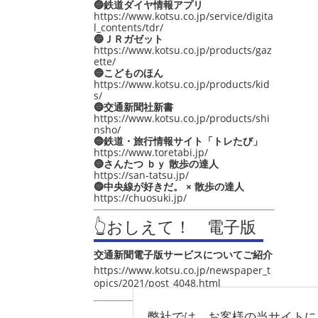
🔵鉄道ダイヤ情報アプリ
https://www.kotsu.co.jp/service/digita
l_contents/tdr/
🔵ＪＲガゼット
https://www.kotsu.co.jp/products/gaz
ette/
🔵こどものほん
https://www.kotsu.co.jp/products/kid
s/
🔵交通新聞社新書
https://www.kotsu.co.jp/products/shi
nsho/
🔵鉄道・旅行情報サイト「トレたび」
https://www.toretabi.jp/
🔵さんたつ ｂｙ 散歩の達人
https://san-tatsu.jp/
🔵中央線が好きだ。 × 散歩の達人
https://chuosuki.jp/
👆おしえて！ 電子版
交通新聞電子版サービスについてご紹介
https://www.kotsu.co.jp/newspaper_t
opics/2021/post_4048.html
弊社では、お客様の当サイトに