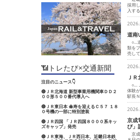
採用
入す
2026.
道南
○…
類を
売し
📶トレたび×交通新聞
2026.
ＪＲ
注目のニュース👇
○…
体験
🔴ＪＲ北海道 新型事業用機関車ＤＤ２
駅長
００形５００番代導入へ
🔴ＪＲ東日本 傘寿を迎えるＣ５７ １８
2026.
０号機の一部に特別塗装
京成
🔴ＪＲ四国 「ＪＲ四国８０００系キッ
び」
ズキャップ」発売
京成
🔴ＪＲ東海、ＪＲ西日本、近畿日本鉄
８日