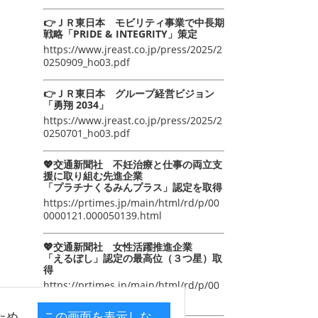
👉ＪＲ東日本 モビリティ事業で中長期
戦略「PRIDE & INTEGRITY」策定
https://www.jreast.co.jp/press/2025/2
0250909_ho03.pdf
👉ＪＲ東日本 グループ経営ビジョン
「勇翔 2034」
https://www.jreast.co.jp/press/2025/2
0250701_ho03.pdf
💖交通新聞社 不妊治療と仕事の両立支
援に取り組む先進企業
「プラチナくるみんプラス」認定を取得
https://prtimes.jp/main/html/rd/p/00
0000121.000050139.html
💖交通新聞社 女性活躍推進企業
「えるぼし」認定の最高位（３つ星）取
得
https://prtimes.jp/main/html/rd/p/00
0000105.000050139.html
ため
この画面を表示しな