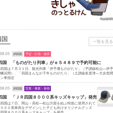
四国
一覧を見る
08.05
JR四国
予定・計画・施策
四国 「ものがたり列車」がｅ５４８９で予約可能に
四国は７月３１日、観光列車「伊予灘ものがたり」（予讃線松山―伊
八幡浜間）、「四国まんなか千年ものがたり」（土讃線多度津―大歩危
ーン車指定
08.05
JR四国
営業・事業・車両
四国 「ＪＲ四国８０００系キッズキャップ」発売
四国は７日、岡山・高松―松山方面を結ぶ特急に使用されて
８０００系車両をデザインした子ども向けオリジナルグッズ
Ｒ四国８０００系キッズキャップ」を発売