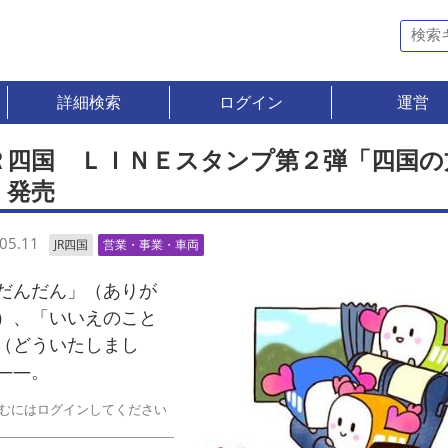
詳細検索
ログイン
運営
Ｒ四国 ＬＩＮＥスタンプ第２弾「四国の
」発売
05.11
JR四国
営業・事業・車両
んだん」（ありが
）、「いいえのこと
（どういたしまし
――。
むにはログインしてください