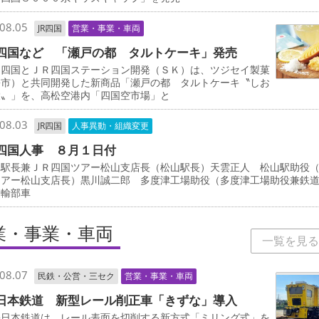
08.05
JR四国
営業・事業・車両
四国など 「瀬戸の都 タルトケーキ」発売
四国とＪＲ四国ステーション開発（ＳＫ）は、ツジセイ製菓
松市）と共同開発した新商品「瀬戸の都 タルトケーキ〝しお
檬〟」を、高松空港内「四国空市場」と
08.03
JR四国
人事異動・組織変更
四国人事 ８月１日付
駅長兼ＪＲ四国ツアー松山支店長（松山駅長）天雲正人 松山駅助役
ツアー松山支店長）黒川誠二郎 多度津工場助役（多度津工場助役兼鉄
運輸部車
業・事業・車両
一覧を見る
08.07
民鉄・公営・三セク
営業・事業・車両
日本鉄道 新型レール削正車「きずな」導入
日本鉄道は、レール表面を切削する新方式「ミリング式」を