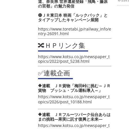
道、奈良県 世界遺産登録「飛鳥・藤原
の宮都」の魅力発信
🔴ＪＲ東日本 映画「ルックバック」と
タイアップしたキャンペーン展開
https://www.toretabi.jp/railway_info/e
ntry-26091.html
🔀ＨＰリンク集
https://www.kotsu.co.jp/newspaper_t
opics/2022/post_5238.html
✅連載企画
🔶連載 ＪＲ貨物「梅田峠に挑む～ＪＲ
貨物 プッシュ・プル運転導入～」
https://www.kotsu.co.jp/newspaper_t
opics/2026/post_10188.html
🔶連載 ＪＲフルーツパーク仙台あらは
まの挑戦―果実に託す復興と未来―
https://www.kotsu.co.jp/newspaper_t