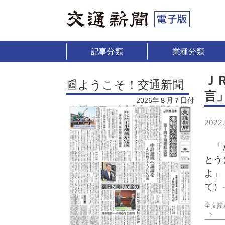
記事分類
業種分類
Ｊ
📰ようこそ！交通新聞
言
2026年８月７日付
2022.
「だ
とう
よ」
て）
全文読