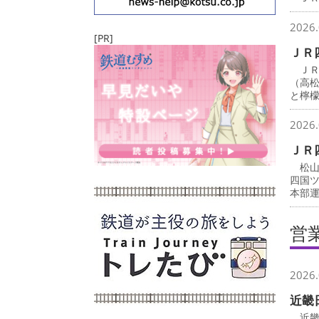
2026.
[PR]
ＪＲ
ＪＲ
（高
と檸
2026.
ＪＲ
松山
四国
本部
営
2026.
近畿
近畿