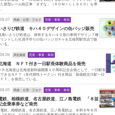
した新型レール削正車「きずな」（ＲＯＭＩＬＬ６００）を導
る。
08.07
民鉄・公営・三セク
営業・事業・車両
いさりび鉄道 キハ４０デザインの缶バッジ販売
道南いさりび鉄道は、保有するキハ４０形の車両デザイン７種
プリントした社員手作りの缶バッジガチャを五稜郭駅売店で販
ている。
08.06
JR北海道
営業・事業・車両
北海道 ＮＦＴ付き一日駅長体験商品を発売
ＪＲ北海道は北海道新幹線開業１０周年記念企画として、一日駅長
ができるＮＦＴ（非代替性トークン）付き商品「新函館北斗駅一日
ＮＦＴ」を発売している。
08.05
民鉄・公営・三セク
営業・事業・車両
電鉄、相模鉄道、名古屋鉄道、江ノ島電鉄 「８並
記念乗車券など発売
電鉄、相模鉄道、名古屋鉄道、江ノ島電鉄は、令和８年８月
の〝８並び〟を記念した特別な乗車券や駅入場券を発売する。