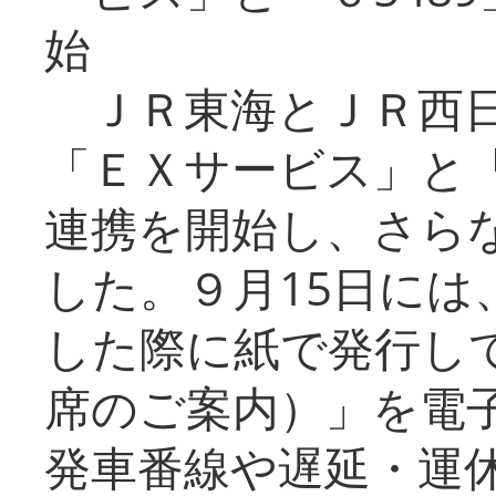
始
ＪＲ東海とＪＲ西日
「ＥＸサービス」と「
連携を開始し、さら
した。９月15日には
した際に紙で発行し
席のご案内）」を電
発車番線や遅延・運