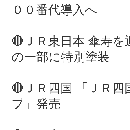
００番代導入へ
🔴ＪＲ東日本 傘寿
の一部に特別塗装
🔴ＪＲ四国 「ＪＲ
プ」発売