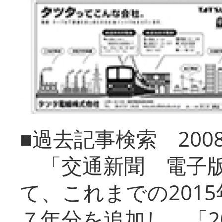
■過去記事検索 20
「交通新聞 電子版
て、これまでの201
７年分を追加し、「2