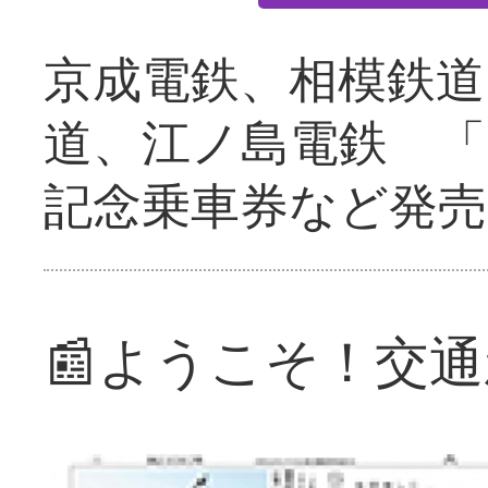
京成電鉄、相模鉄道
道、江ノ島電鉄 「
記念乗車券など発売
📰ようこそ！交