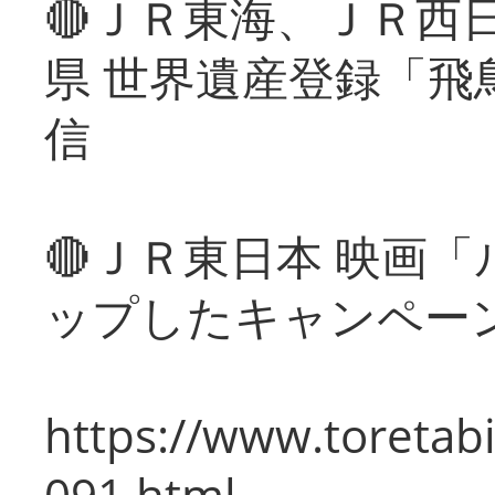
🔴ＪＲ東海、ＪＲ西
県 世界遺産登録「飛
信
🔴ＪＲ東日本 映画
ップしたキャンペー
https://www.toretabi
091.html