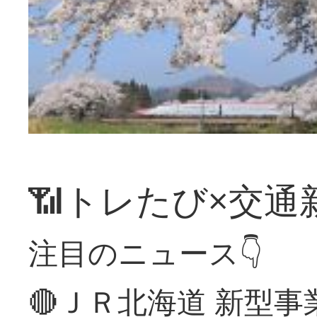
📶トレたび×交通
注目のニュース👇
🔴ＪＲ北海道 新型