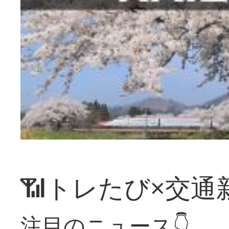
📶トレたび×交通
注目のニュース👇