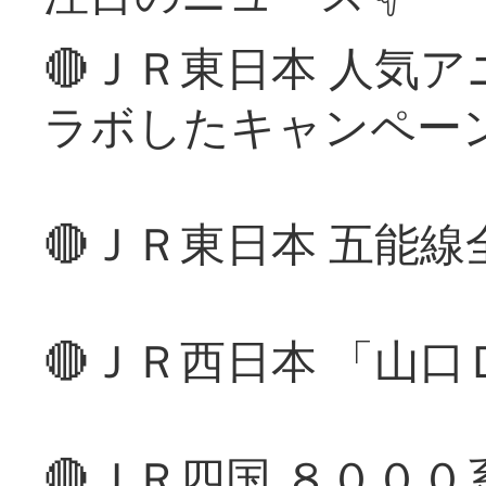
🔴ＪＲ東日本 人気
ラボしたキャンペー
🔴ＪＲ東日本 五能
🔴ＪＲ西日本 「山
🔴ＪＲ四国 ８００