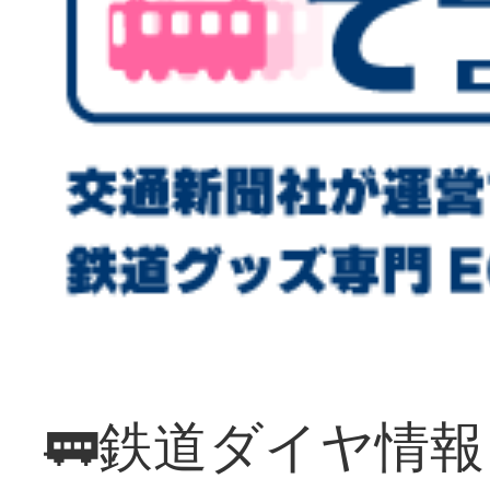
🚃鉄道ダイヤ情