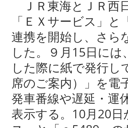
ＪＲ東海とＪＲ西日
「ＥＸサービス」と「
連携を開始し、さら
した。９月15日には
した際に紙で発行し
席のご案内）」を電
発車番線や遅延・運
表示する。10月20