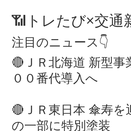
📶トレたび×交通
注目のニュース👇
🔴ＪＲ北海道 新型
００番代導入へ
🔴ＪＲ東日本 傘寿
の一部に特別塗装