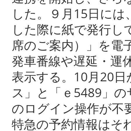
した。９月15日には
した際に紙で発行し
席のご案内）」を電
発車番線や遅延・運
表示する。10月20
ス」と「ｅ5489」
のログイン操作が不
特急の予約情報はそ