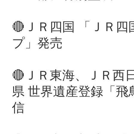
🔴ＪＲ四国 「ＪＲ
プ」発売
🔴ＪＲ東海、ＪＲ西
県 世界遺産登録「飛
信