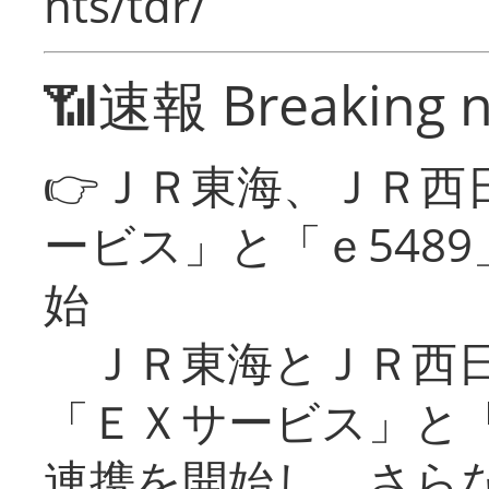
nts/tdr/
📶速報 Breaking 
👉ＪＲ東海、ＪＲ西
ービス」と「ｅ548
始
ＪＲ東海とＪＲ西日
「ＥＸサービス」と「
連携を開始し、さら