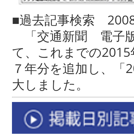
■過去記事検索 20
「交通新聞 電子版
て、これまでの201
７年分を追加し、「2
大しました