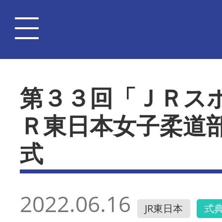
第３３回「ＪＲス
Ｒ東日本女子柔道
式
2022.06.16
JR東日本
式