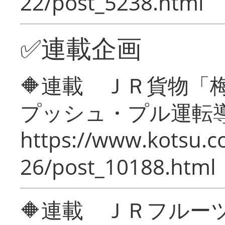
22/post_5238.html
✅連載企画
🔶連載 ＪＲ貨物
プッシュ・プル運転
https://www.kotsu.c
26/post_10188.html
🔶連載 ＪＲフルー