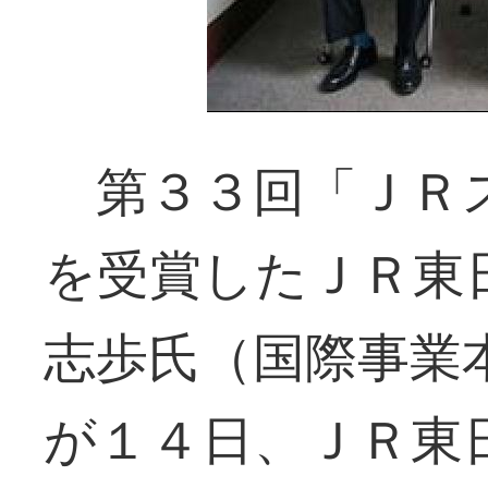
第３３回「ＪＲ
を受賞したＪＲ東
志歩氏（国際事業
が１４日、ＪＲ東