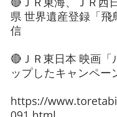
🔴ＪＲ東海、ＪＲ西
県 世界遺産登録「飛
信
🔴ＪＲ東日本 映画
ップしたキャンペー
https://www.toretabi
091.html