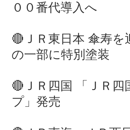
００番代導入へ
🔴ＪＲ東日本 傘寿
の一部に特別塗装
🔴ＪＲ四国 「ＪＲ
プ」発売