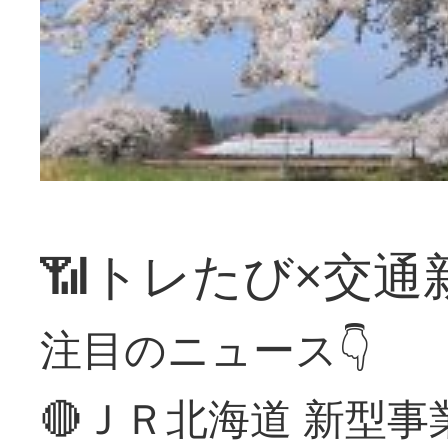
📶トレたび×交通
注目のニュース👇
🔴ＪＲ北海道 新型