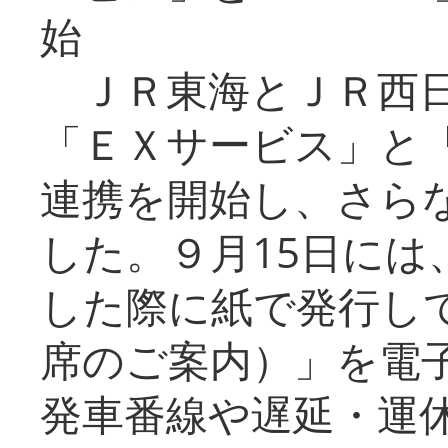
始
ＪＲ東海とＪＲ西日
「ＥＸサービス」と「
連携を開始し、さら
した。９月15日には
した際に紙で発行し
席のご案内）」を電
発車番線や遅延・運