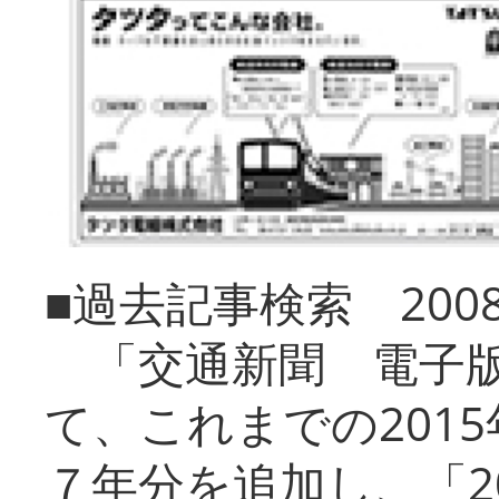
■過去記事検索 20
「交通新聞 電子版
て、これまでの201
７年分を追加し、「2