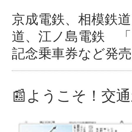
京成電鉄、相模鉄道
道、江ノ島電鉄 「
記念乗車券など発売
📰ようこそ！交