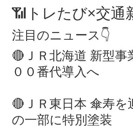
📶トレたび×交通
注目のニュース👇
🔴ＪＲ北海道 新型
００番代導入へ
🔴ＪＲ東日本 傘寿
の一部に特別塗装