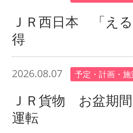
ＪＲ西日本 「える
得
2026.08.07
予定・計画・施
ＪＲ貨物 お盆期間
運転