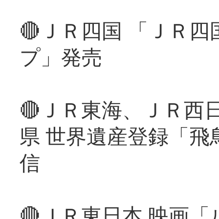
🔴ＪＲ四国 「ＪＲ
プ」発売
🔴ＪＲ東海、ＪＲ西
県 世界遺産登録「飛
信
🔴ＪＲ東日本 映画