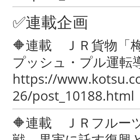
✅連載企画
🔶連載 ＪＲ貨物
プッシュ・プル運転
https://www.kotsu.c
26/post_10188.html
🔶連載 ＪＲフルー
戦―果実に託す復興