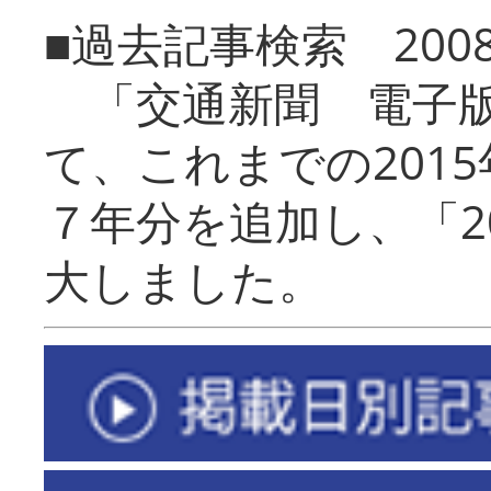
■過去記事検索 20
「交通新聞 電子版
て、これまでの201
７年分を追加し、「2
大しました