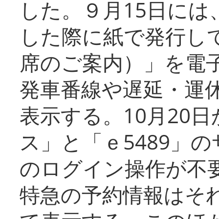
した。９月15日には
した際に紙で発行し
席のご案内）」を電
発車番線や遅延・運
表示する。10月20
ス」と「ｅ5489」
のログイン操作が不
特急の予約情報はそ