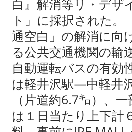
白』解消等リ・デザ
ト」に採択された。
通空白」の解消に向
る公共交通機関の輸
自動運転バスの有効
は軽井沢駅―中軽井
（片道約6.7㌔）、
は１日当たり上下計
料、事前にJRE MA