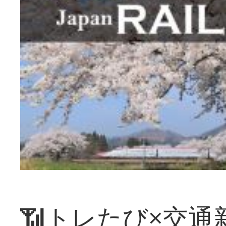
📶トレたび×交通