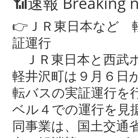
📶速報 Breaking 
👉ＪＲ東日本など 
証運行
ＪＲ東日本と西武ホ
軽井沢町は９月６日か
転バスの実証運行を
ベル４での運行を見
同事業は、国土交通