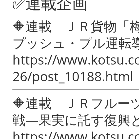
✅連載企画
🔶連載 ＪＲ貨物
プッシュ・プル運転
https://www.kotsu.c
26/post_10188.html
🔶連載 ＪＲフルー
戦―果実に託す復興
https://www.kotsu.c