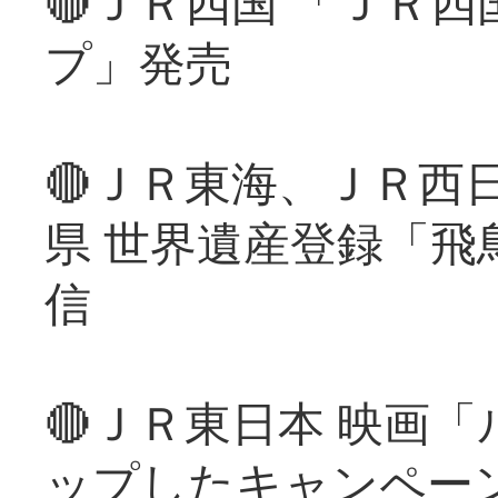
🔴ＪＲ四国 「ＪＲ
プ」発売
🔴ＪＲ東海、ＪＲ西
県 世界遺産登録「飛
信
🔴ＪＲ東日本 映画
ップしたキャンペー