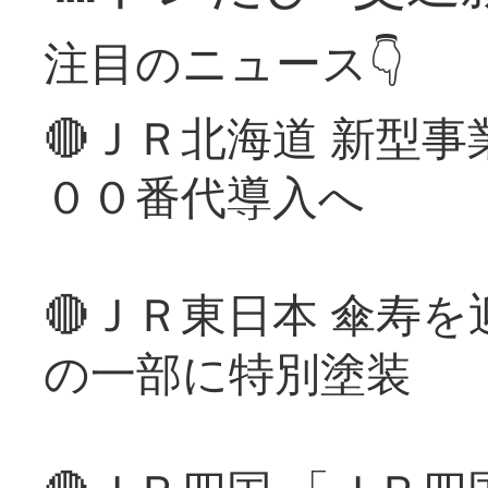
注目のニュース👇
🔴ＪＲ北海道 新型
００番代導入へ
🔴ＪＲ東日本 傘寿
の一部に特別塗装