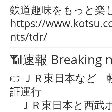
鉄道趣味をもっと楽
https://www.kotsu.co
nts/tdr/
📶速報 Breaking 
👉ＪＲ東日本など 
証運行
ＪＲ東日本と西武ホ