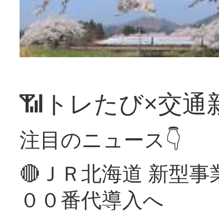
📶トレたび×交通
注目のニュース👇
🔴ＪＲ北海道 新型
００番代導入へ