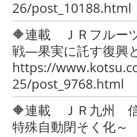
26/post_10188.html
🔶連載 ＪＲフルー
戦―果実に託す復興
https://www.kotsu.c
25/post_9768.html
🔶連載 ＪＲ九州 
特殊自動閉そく化～