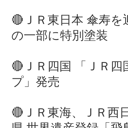
🔴ＪＲ東日本 傘寿
の一部に特別塗装
🔴ＪＲ四国 「ＪＲ
プ」発売
🔴ＪＲ東海、ＪＲ西
県 世界遺産登録「飛