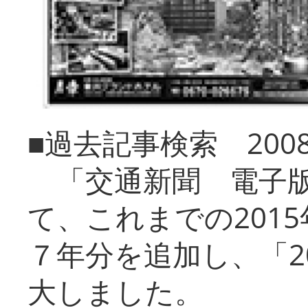
■過去記事検索 20
「交通新聞 電子版
て、これまでの201
７年分を追加し、「2
大しました