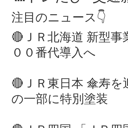
注目のニュース👇
🔴ＪＲ北海道 新型
００番代導入へ
🔴ＪＲ東日本 傘寿
の一部に特別塗装