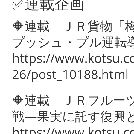
✅連載企画
🔶連載 ＪＲ貨物
プッシュ・プル運転
https://www.kotsu.c
26/post_10188.html
🔶連載 ＪＲフルー
戦―果実に託す復興
https://www.kotsu.c