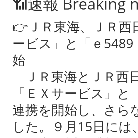
📶速報 Breaking 
👉ＪＲ東海、ＪＲ西
ービス」と「ｅ548
始
ＪＲ東海とＪＲ西日
「ＥＸサービス」と「
連携を開始し、さら
した。９月15日には