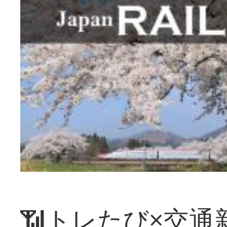
📶トレたび×交通