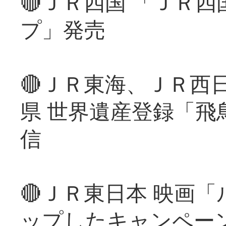
🔴ＪＲ四国 「ＪＲ
プ」発売
🔴ＪＲ東海、ＪＲ西
県 世界遺産登録「飛
信
🔴ＪＲ東日本 映画
ップしたキャンペー